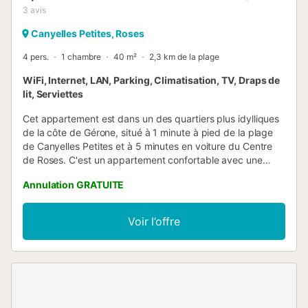
3
avis
Canyelles Petites, Roses
4 pers.
1 chambre
40 m²
2,3 km de la plage
WiFi, Internet, LAN, Parking, Climatisation, TV, Draps de
lit, Serviettes
Cet appartement est dans un des quartiers plus idylliques
de la côte de Gérone, situé à 1 minute à pied de la plage
de Canyelles Petites et à 5 minutes en voiture du Centre
de Roses. C'est un appartement confortable avec une
capacité pour 4 personnes et dispose d'une terrasse
Annulation GRATUITE
privée d'où vous pouvez voir une vue magnifique sur la
baie de Roses. Idéal pour profiter en famille ou entre amis
des multiples possibilités offertes par la Costa Brava. Nous
Voir l’offre
souhaitons vous informer de quelques détails importants
pour rendre votre séjour aussi confortable que possible.
COMMUNICATION PAR WS: Il est indispensable d'avoir ws,
car c'est notre principal moyen de contact. Grâce à cette
application, nous vous enverrons le lien pour effectuer
l'enregistrement en ligne. ENREGISTREMENT EN LIGNE: