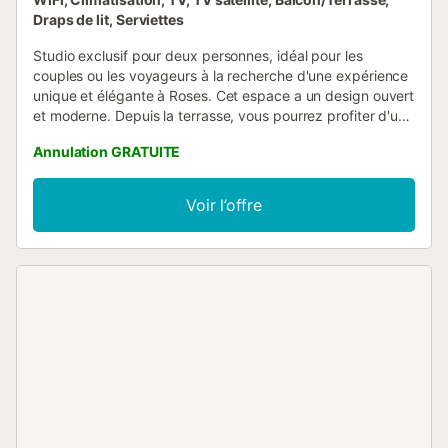
Draps de lit, Serviettes
Studio exclusif pour deux personnes, idéal pour les
couples ou les voyageurs à la recherche d'une expérience
unique et élégante à Roses. Cet espace a un design ouvert
et moderne. Depuis la terrasse, vous pourrez profiter d'une
vue imprenable sur la Baie de Roses, où les couchers de
Annulation GRATUITE
soleil recréent une merveilleuse soirée. Le studio fait partie
d'un complexe résidentiel avec accès à une piscine
commune, idéale pour se rafraîchir et se reposer dans un
Voir l’offre
environnement calme. Situé à seulement 700 mètres de la
plage Els Palangrers. Dans un environnement alliant
nature, mer et vue panoramique, ce studio est le choix
idéal pour une escapade sur la Costa Brava....