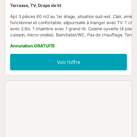
Terrasse, TV, Draps de lit
Apt 3 pièces 60 m2 au 1er étage, situation sud-est. Clair, amé
fonctionnel et confortable: séjour/salle à manger avec TV. 1 ch
avec 2 lits. 1 chambre avec 1 grand-lit. Cuisine ouverte (4 plaq
cuisson, micro-ondes). Bain/bidet/WC. Pas de chauffage. Terras
Meubles de terrasse. Superbe vue panoramique sur la mer et le
Annulation GRATUITE
montagnes. Veuillez noter: TV seulement FR. HUTG010789 // Reg
ESFCTU000017019000122995000000000000000000HUTG01
Voir l’offre