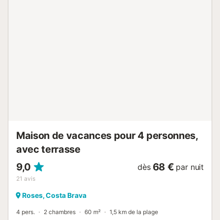
Ce processus est rapide et facile. Il consiste à: Remplir les
coordonnées des occupants, régler le solde restant
(animaux, taxe de séjour, etc.) et signer le contrat
numérique. En vous enregistrant en ligne, vous autorisez
notre agence afin qu'en cas d'utilisation abusive du
logement, elle puisse prélever le montant à titre de caution
avec une carte de crédit. Cette charge sera toujours
portée sur la facture pour les dommages causés. FRAIS
SUPPLÉMENTAIRES: Taxe de séjour: 1,93€ par personne
et par nuit. Animaux: 25€ par animal pour la totalité du
séjour. HEURE D'ARRIVÉE: de 15h00 à 22h00 HEURE DE
DÉPART: j...
Maison de vacances pour 4 personnes,
avec terrasse
9,0
68 €
dès
par nuit
21
avis
Roses, Costa Brava
4 pers.
2 chambres
60 m²
1,5 km de la plage