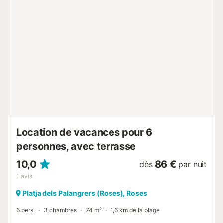
professionnel. Sauf mention contraire, les prestations,
telles que ménage, draps, serviettes etc.. ne sont pas
incluses dans le prix de cette location. Si animaux de
compagnie admis (indiqué dans annonce), un supplément
peut s'appliquer. Seuls les équipements mentionnés
spécifiquement dans cette annonce sont présents. Un
équipement non indiqué n'est pas considéré comme
présent. Sauf indication de borne de charge électrique
présente dans le logement, la recharge des véhicules
électriques est interdite....
Location de vacances pour 6
personnes, avec terrasse
10,0
86 €
dès
par nuit
1
avis
Platja dels Palangrers (Roses), Roses
6 pers.
3 chambres
74 m²
1,6 km de la plage