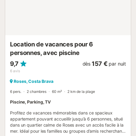
appartement est l’endroit idéal pour profiter de tout cela
dans le confort et la tranquillité, et créer des souvenirs
inoubliables au bord de la mer. Prestations optionnelles à
régler sur place et à réserver avant vo...
Location de vacances pour 6
personnes, avec piscine
9,7
157 €
dès
par nuit
6
avis
Roses, Costa Brava
6 pers.
2 chambres
60 m²
2 km de la plage
Piscine, Parking, TV
Profitez de vacances mémorables dans ce spacieux
appartement pouvant accueillir jusqu’à 6 personnes, situé
dans un quartier calme de Roses avec un accès facile à la
mer. Idéal pour les familles ou groupes d’amis recherchant