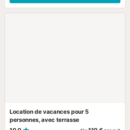
équipée et des toilettes. Au dernier étage se trouve la
terrasse solarium avec une piscine de 5x4 mètres. De plus,
il dispose d'un garage pouvant accueillir 2 voitures....
Location de vacances pour 5
personnes, avec terrasse