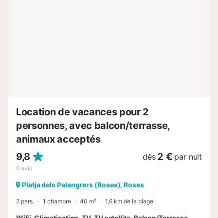
Location de vacances pour 2
personnes, avec balcon/terrasse,
animaux acceptés
9,8
2 €
dès
par nuit
8
avis
Platja dels Palangrers (Roses), Roses
2 pers.
1 chambre
40 m²
1,6 km de la plage
WiFi, Climatisation, TV, TV satellite, Balcon/Terrasse,