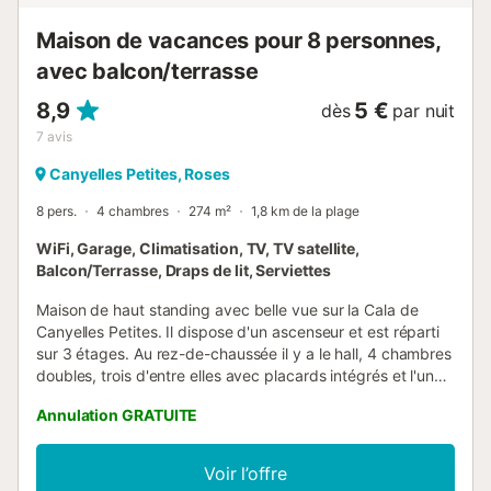
Maison de vacances pour 8 personnes,
avec balcon/terrasse
8,9
5 €
dès
par nuit
7
avis
Canyelles Petites, Roses
8 pers.
4 chambres
274 m²
1,8 km de la plage
WiFi, Garage, Climatisation, TV, TV satellite,
Balcon/Terrasse, Draps de lit, Serviettes
Maison de haut standing avec belle vue sur la Cala de
Canyelles Petites. Il dispose d'un ascenseur et est réparti
sur 3 étages. Au rez-de-chaussée il y a le hall, 4 chambres
doubles, trois d'entre elles avec placards intégrés et l'une
d'elles de type suite, un local avec une cave à vin, des
Annulation GRATUITE
toilettes et 2 salles de bain complètes avec douche et
baignoire ainsi qu'une buanderie. Au premier étage se
trouve le salon avec une vue magnifique sur la mer et
Voir l’offre
l'accès à la terrasse, la cuisine américaine entièrement