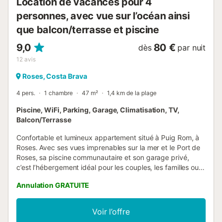
Location de vacances pour 4
personnes, avec vue sur l’océan ainsi
que balcon/terrasse et piscine
9,0
80 €
dès
par nuit
12
avis
Roses, Costa Brava
4 pers.
1 chambre
47 m²
1,4 km de la plage
Piscine, WiFi, Parking, Garage, Climatisation, TV,
Balcon/Terrasse
Confortable et lumineux appartement situé à Puig Rom, à
Roses. Avec ses vues imprenables sur la mer et le Port de
Roses, sa piscine communautaire et son garage privé,
c’est l’hébergement idéal pour les couples, les familles ou
les petites escapades (1 à 4 personnes).L’appartement
Annulation GRATUITE
dispose de : * Chambre principale avec lit double (150 cm)
et climatisation réversible. * Salle de bain avec douche et
lave-linge. * Salon-salle à manger spacieux avec canapé-
Voir l’offre
lit doubleet télévision équipée de TNT SAT avec chaînes