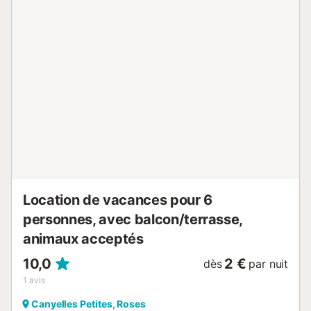
professionnel. Sauf mention contraire, les prestations,
telles que ménage, draps, serviettes etc.. ne sont pas
incluses dans le prix de cette location. Si animaux de
compagnie admis (indiqué dans annonce), un supplément
peut s'appliquer. Seuls les équipements mentionnés
spécifiquement dans cette annonce sont présents. Un
équipement non indiqué n'est pas considéré comme
présent. Sauf indication de borne de charge électrique
présente dans le logement, la recharge des véhicules
électriques est interdite....
Location de vacances pour 6
personnes, avec balcon/terrasse,
animaux acceptés
10,0
2 €
dès
par nuit
1
avis
Canyelles Petites, Roses