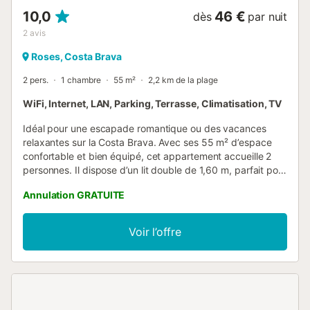
10,0
46 €
dès
par nuit
2
avis
Roses, Costa Brava
2 pers.
1 chambre
55 m²
2,2 km de la plage
WiFi, Internet, LAN, Parking, Terrasse, Climatisation, TV
Idéal pour une escapade romantique ou des vacances
relaxantes sur la Costa Brava. Avec ses 55 m² d’espace
confortable et bien équipé, cet appartement accueille 2
personnes. Il dispose d’un lit double de 1,60 m, parfait pour
des nuits reposantes après une journée au soleil et à la
Annulation GRATUITE
plage. Vous bénéficierez du Wi-Fi, de la climatisation et
d’une place de parking privée, pour un séjour sans souci et
agréable. L’accès se fait par un escalier, et depuis
Voir l’offre
l’appartement, vous profiterez de vues magnifiques sur la
Méditerranée, qui rendront chaque instant inoubliable.
Prestations optionnelles à régler sur place et à réserver
avant votre arrivée : - Serviettes/ Personne : 7 € par séjour
- Draps/personne : 12 € par séjour - Supplément animaux :
50 € par séjour Ce logement est diffusé par un