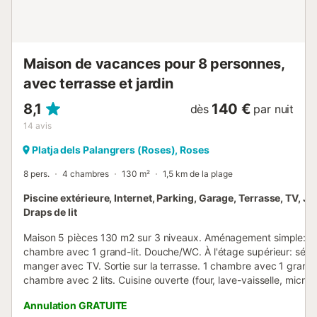
Maison de vacances pour 8 personnes,
avec terrasse et jardin
8,1
140 €
dès
par nuit
14
avis
Platja dels Palangrers (Roses), Roses
8 pers.
4 chambres
130 m²
1,5 km de la plage
Piscine extérieure, Internet, Parking, Garage, Terrasse, TV, Ja
Draps de lit
Maison 5 pièces 130 m2 sur 3 niveaux. Aménagement simple: en
chambre avec 1 grand-lit. Douche/WC. À l'étage supérieur: séjou
manger avec TV. Sortie sur la terrasse. 1 chambre avec 1 grand-l
chambre avec 2 lits. Cuisine ouverte (four, lave-vaisselle, micro
Bain/bidet/WC. 2ème étage: 1 chambre avec 1 grand-lit. Sortie s
Annulation GRATUITE
terrasse. Terrasse 5 m2, terrasse 15 m2. Meubles de terrasse. Vu