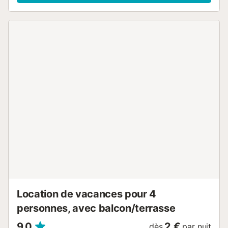
françaises et nationales. * Cuisine américaine entièrement
équipée(cafetière américaine, bouilloire, grille-pain,
réfrigérateur, micro-ondes, four…). * Magnifique
terrasseavec mobilier d’extérieur, parfaite pour prendre le
petit-déjeuner ou se détendre en profitant de vues
spectaculaires. * Piscine communautaire.* Wifi * Garage
privé à l’entrée de l'immeuble. Situé à quelques pas de la
Playa dels Palangrers et à 20/25 min à pied du centre de
Roses, où se trouvent la plupart des commerces. Roses est
une ville active tout au long de l’année. Elle offre des
activités et des attractions très variées et intéressantes
pour tous les types de voyageurs. Conduire un kart,
profiter d’une journée au parc aquatique, jouer au minigolf,
excursions en bateau au cap de Creus ou Cadaqués, le
train touristique pour une promenade, visiter le musée
Salvador Dali à Figueres, une plongée dans les ...
Location de vacances pour 4
personnes, avec balcon/terrasse
9,0
2 €
dès
par nuit