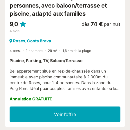
personnes, avec balcon/terrasse et
piscine, adapté aux familles
9,0
74 €
dès
par nuit
4
avis
Roses, Costa Brava
4 pers.
1 chambre
29 m²
1,6 km de la plage
Piscine, Parking, TV, Balcon/Terrasse
Bel appartement situé en rez-de-chaussée dans un
immeuble avec piscine communautaire à 2.000m du
centre de Roses, pour 1-4 personnes. Dans la zone du
Puig Rom. Idéal pour couples, familles avec enfants ou les
personnes qui veulent profiter de la piscine et la tranquillité
Annulation GRATUITE
de la région; entre le centre de Roses et les zones de
plage. L'appartement est distribué dans: * Chambre avec
lit double (140 cm) + ventilateur de plafond. * Salle à
Voir l’offre
manger avec canapé-lit de 135 cm et TV (chaînes
espagnoles et TNT SAT pour les chaînes françaises) +
ventilateur de plafond. * Cuisine équipée (micro-ondes,