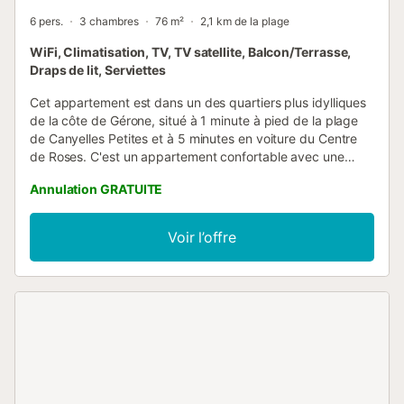
6 pers.
3 chambres
76 m²
2,1 km de la plage
WiFi, Climatisation, TV, TV satellite, Balcon/Terrasse,
Draps de lit, Serviettes
Cet appartement est dans un des quartiers plus idylliques
de la côte de Gérone, situé à 1 minute à pied de la plage
de Canyelles Petites et à 5 minutes en voiture du Centre
de Roses. C'est un appartement confortable avec une
capacité pour 6 personnes, dispose d'un piscine
Annulation GRATUITE
communautaire et d'une terrasse privée d'où vous pouvez
voir une vue magnifique sur la baie de Roses. Idéal pour
profiter en famille ou entre amis des multiples possibilités
Voir l’offre
offertes par la Costa Brava....