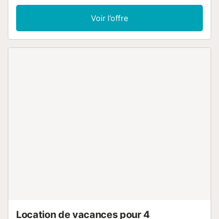
mer. A disposition: lave-linge. Garage. Veuillez noter: TV seulem
HUTG010542 // Reg. Nr.:
Voir l’offre
ESFCTU000017019000186164000000000000000000HUTG01
Location de vacances pour 4