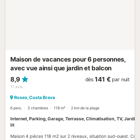
terrasse de 32 m² exposée plein sud avec vue imprenable
sur la baie de Roses et barbecue. * Place de parking
privée à l’entrée de l’immeuble. * Accès à la piscine
communautaire. Une voiture est nécessaire pour accéder
au logement. Situé à 1,5 km de la plage de Canyelles
(plage naturelle de sable fin avec restaurants de plage,
supermarché et boulangerie ouvert...
Maison de vacances pour 6 personnes,
avec vue ainsi que jardin et balcon
8,9
141 €
dès
par nuit
17
avis
Roses, Costa Brava
6 pers.
3 chambres
118 m²
2 km de la plage
Internet, Parking, Garage, Terrasse, Climatisation, TV, Jardin
lit
Maison 4 pièces 118 m2 sur 2 niveaux, situation sud-ouest. Co