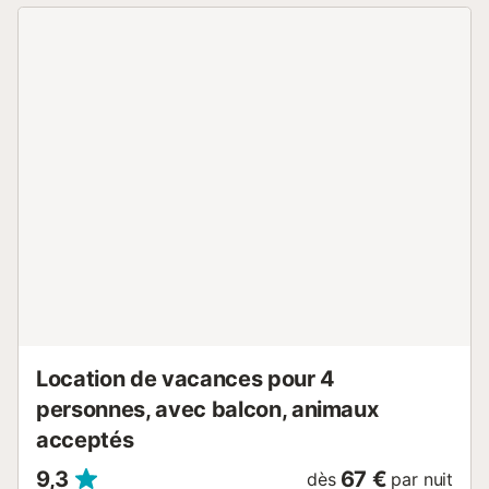
cafetière DolceGusto, grille-pain, lave-linge...) * Salle de
bain avec douche. *Terrasse avec barbecue et accès et
vue à la piscine. * Place de parking privé. Situé dans la
zone de Puig Rom (urbanisation sur la montagne en face
du port de Roses) à 2.000m de la plage et du centre de
Roses, où vous trouverez une variété de boutiques, de
boutiques et de sa grande plage de sable. A 2.000m il y a
la plage de Canyelles (plage de sable fin avec 3
restaurants de plage, un supermarché et une boulangerie
ouverte en saison). Roses est une ville active tout au long
de l'année. Il offre des activités et des attractions très
variées et intéressantes pour tous les types de voyageurs.
Conduire un kart, profiter d'une journée au parc aquatique,
jouer au mini-golf, excursions en bateau au Cap de Creus
ou Cadaq...
Location de vacances pour 4
personnes, avec balcon, animaux
acceptés
9,3
67 €
dès
par nuit