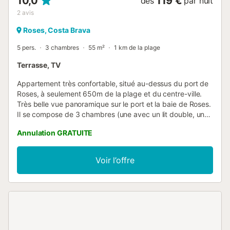
10,0
119 €
dès
par nuit
2
avis
Roses, Costa Brava
5 pers.
3 chambres
55 m²
1 km de la plage
Terrasse, TV
Appartement très confortable, situé au-dessus du port de
Roses, à seulement 650m de la plage et du centre-ville.
Très belle vue panoramique sur le port et la baie de Roses.
Il se compose de 3 chambres (une avec un lit double, une
avec deux lits simples et une avec un lit simple), salon-
Annulation GRATUITE
salle à manger avec accès à une grande terrasse divisée
en deux niveaux avec barbecue et vue panoramique sur
l'ensemble de la baie de Roses, cuisine américaine, salle de
Voir l’offre
bain complète avec baignoire. Equipé de machine à laver,
cuisinière à gaz, micro-ondes, télévision par satellite. Situé
dans un quartier résidentiel calme et agréable, proche du
centre. [hidden]-30 Prestations optionnelles à régler sur
place et à réserver avant votre arrivée : - Draps et
serviettes par personne : 15 € par séjour - Supplément
animaux : 30 € par séjour Ce logement est diffusé par un