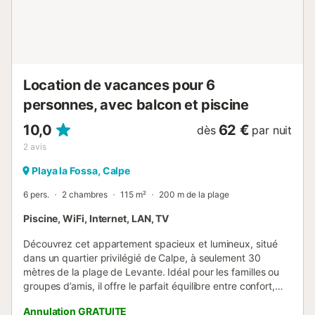
Location de vacances pour 6
personnes, avec balcon et piscine
10,0
62 €
dès
par nuit
2
avis
Playa la Fossa, Calpe
6 pers.
2 chambres
115 m²
200 m de la plage
Piscine, WiFi, Internet, LAN, TV
Découvrez cet appartement spacieux et lumineux, situé
dans un quartier privilégié de Calpe, à seulement 30
mètres de la plage de Levante. Idéal pour les familles ou
groupes d’amis, il offre le parfait équilibre entre confort,
emplacement et vues spectaculaires. Depuis la terrasse,
Annulation GRATUITE
vous profiterez d’une vue imprenable sur la mer