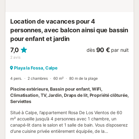
Location de vacances pour 4
personnes, avec balcon ainsi que bassin
pour enfant et jardin
7,0
90 €
dès
par nuit
2
avis
Playa la Fossa, Calpe
4 pers.
2 chambres
60 m²
80 m de la plage
Piscine extérieure, Bassin pour enfant, WiFi,
Climatisation, TV, Jardin, Draps de lit, Propriété clôturée,
Serviettes
Situé à Calpe, l’appartement Rosa De Los Vientos de 60
m² accueille jusqu’à 4 personnes avec 1 chambre, un
canapé-lit dans le salon et 1 salle de bain. Vous disposerez
d’une cuisine privée entièrement équipée, de la
climatisation, du chauffage, du Wi-Fi haut débit idéal pour