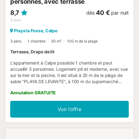
personnes, avec terrasse
8,7
40 €
dès
par nuit
3
avis
Playa la Fossa, Calpe
3 pers.
1 chambre
50 m²
100 m de la plage
Terrasse, Draps de lit
L'appartement à Calpe possède 1 chambre et peut
accueillir 3 personnes. Logement joli et moderne, avec vue
sur la mer et la piscine. Il est situé à 20 m de la plage de
sable "PLAYA DE LEVANTE", à 100 m du supermarché
"CONSUM Y MERCADONA", à 3 km de la ville, à 100 km
Annulation GRATUITE
de l'aéroport "EL ALTET ALICANTE" et est situé dans un
quartier idéal pour les familles et en bord de mer. Il dispose
d'un ascenseur, d'une terrasse, d'un fer à repasser, d'une
Voir l’offre
piscine commune et de la télévision. La cuisine
indépendante, au gaz, est équipée d'un réfrigérateur, d'un
micro-ondes, d'un four, d'un lave-linge, de
vaisselle/couverts, d'ustensiles de cuisine, d'une cafetière
et d'un grille-pain....