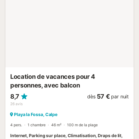
du matin ou dîner en plein air à une table pour quatre tout
en admirant les vues pittoresques sur la mer. Préparez vos
repas préférés dans la cuisine bien équipée, dotée d'une
plaque vitrocéramique, d'un réfrigérateur, d'un four et
d'une cafetière (veuillez noter : il n'y a pas de lave-
vaisselle). En ce qui concerne les options de restauration,
vous trouverez de nombreux restaurants à proximité.
Profitez d'un séjour paisible dans les chambres bien
aménagées, l'une avec un lit double douillet et l'autre avec
deux lits jumeaux confortables. L'appartement dispose de
deux salles de bains pour votre commodité. La salle de
bain principale offre une douche à l'italienne, des...
Location de vacances pour 4
personnes, avec balcon
8,7
57 €
dès
par nuit
26
avis
Playa la Fossa, Calpe
4 pers.
1 chambre
46 m²
100 m de la plage
Internet, Parking sur place, Climatisation, Draps de lit,