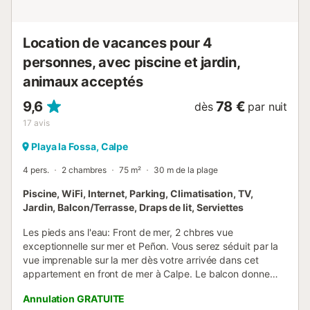
Location de vacances pour 4
personnes, avec piscine et jardin,
animaux acceptés
9,6
78 €
dès
par nuit
17
avis
Playa la Fossa, Calpe
4 pers.
2 chambres
75 m²
30 m de la plage
Piscine, WiFi, Internet, Parking, Climatisation, TV,
Jardin, Balcon/Terrasse, Draps de lit, Serviettes
Les pieds ans l'eau: Front de mer, 2 chbres vue
exceptionnelle sur mer et Peñon. Vous serez séduit par la
vue imprenable sur la mer dès votre arrivée dans cet
appartement en front de mer à Calpe. Le balcon donne
directement sur la plage de la Fossa ses sables dorés et le
Annulation GRATUITE
Peñón de Ifach. Avec un salon / salle à manger ensoleillé et