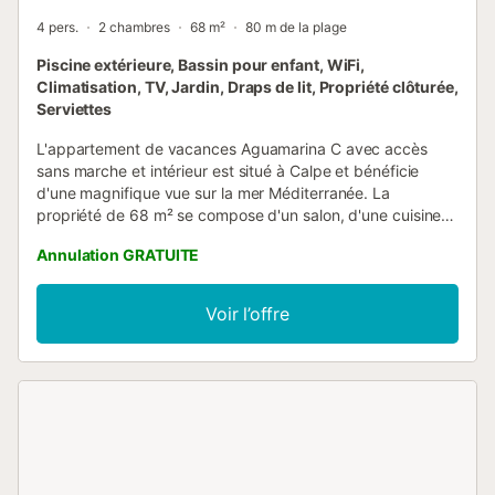
4 pers.
2 chambres
68 m²
80 m de la plage
Piscine extérieure, Bassin pour enfant, WiFi,
Climatisation, TV, Jardin, Draps de lit, Propriété clôturée,
Serviettes
L'appartement de vacances Aguamarina C avec accès
sans marche et intérieur est situé à Calpe et bénéficie
d'une magnifique vue sur la mer Méditerranée. La
propriété de 68 m² se compose d'un salon, d'une cuisine,
de 2 chambres et d'une salle de bains et peut donc
Annulation GRATUITE
accueillir 4 personnes. Les équipements supplémentaires
comprennent le Wi-Fi haut débit (permet des appels
vidéo), une télévision, la climatisation ainsi qu'une machine
Voir l’offre
à laver. Le bâtiment dans lequel se trouve le logement
dispose d'un ascenseur. Cette location de vacances
dispose d'un balcon privé pour vos soirées de détente.
Profitez d'un espace extérieur partagé avec une piscine,
un jardin et une piscine pour enfants dans cette propriété.
La propriété se trouve à proximité de la plage et les
transports en commun sont accessibles à pied. Les
animaux domestiques, le tabagisme et la célébration