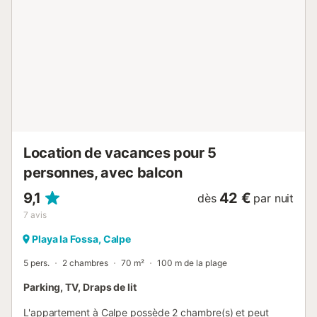
WiFi, d'une piscine communautaire+enfant, et d'une
télévision. La cuisine américaine au gaz est équipée d'un
réfrigérateur, d'un micro-ondes, d'un congélateur, d'un
lave-linge, de vaisselle/couverts, d'ustensiles/cuisine,
d'une cafetière et d'une bouilloire.
7520001BC6871N0207TX...
Location de vacances pour 5
personnes, avec balcon
9,1
42 €
dès
par nuit
7
avis
Playa la Fossa, Calpe
5 pers.
2 chambres
70 m²
100 m de la plage
Parking, TV, Draps de lit
L'appartement à Calpe possède 2 chambre(s) et peut