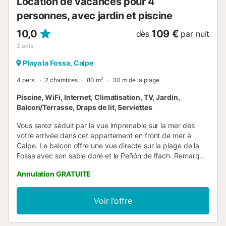
Location de vacances pour 4
personnes, avec jardin et piscine
10,0
109 €
dès
par nuit
2
avis
Playa la Fossa, Calpe
4 pers.
2 chambres
80 m²
30 m de la plage
Piscine, WiFi, Internet, Climatisation, TV, Jardin,
Balcon/Terrasse, Draps de lit, Serviettes
Vous serez séduit par la vue imprenable sur la mer dès
votre arrivée dans cet appartement en front de mer à
Calpe. Le balcon offre une vue directe sur la plage de la
Fossa avec son sable doré et le Peñón de Ifach. Remarque
: La gestion des clés se fera au bureau situé dans le
Annulation GRATUITE
centre-ville de Calpe. Avec un salon/salle à manger
ensoleillé et deux chambres confortables, cet appartement
lumineux est bien équipé pour un séjour confortable avec
Voir l’offre
climatisation, WiFi. Si vous le souhaitez, vous n'aurez pas
vraiment besoin de prendre votre voiture - tout est à