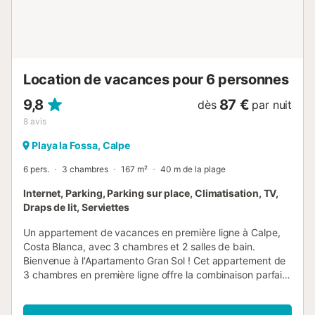
de vaisselle/couverts, d'ustensiles/cuisine et d'une
cafetière. Parking sous réserve de disponibilité, la
disponibilité sera confirmée après la réservation.
7520007BC6871N0038YG...
Location de vacances pour 6 personnes
9,8
87 €
dès
par nuit
8
avis
Playa la Fossa, Calpe
6 pers.
3 chambres
167 m²
40 m de la plage
Internet, Parking, Parking sur place, Climatisation, TV,
Draps de lit, Serviettes
Un appartement de vacances en première ligne à Calpe,
Costa Blanca, avec 3 chambres et 2 salles de bain.
Bienvenue à l'Apartamento Gran Sol ! Cet appartement de
3 chambres en première ligne offre la combinaison parfaite
de confort et de vues imprenables sur la mer qui rendront
vos vacances vraiment inoubliables. L'appartement est