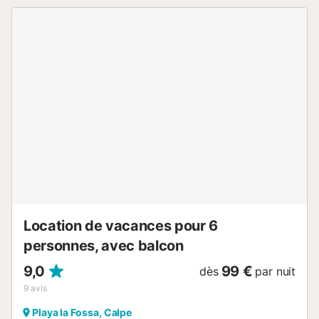
proximité : mer, magasins, bars et restaurants, tout peut
être fait à pied ! Situé dans la résidence Frentemar, vous
avez un accès direct à la plage et à la belle promenade de
la plage de la Fossa, qui vous mènera au port et au Peñón
d'un côté ou le long de la côte de l'autre, selon vos envies.
Intérieur : Un salon/salle à manger contemporain et
lumineux avec une vue dégagée sur la mer. Le canapé
offre un endroit confortable pour se détendre. De cet
espace de vie ouvert, des portes coulissantes donnent
directement sur la terrasse. À proximité, la cuisine est
entièrement équipée pour vous permettre de préparer de
délicieux plats à déguster sur la terrasse. L'appartement
dispose de deux chambres doubles. La chambre
principale est élégante avec un lit king-size. La deuxième
chambre est adaptée aux enfants avec deux lits simples.
Les ...
Location de vacances pour 6
personnes, avec balcon
9,0
99 €
dès
par nuit
9
avis
Playa la Fossa, Calpe