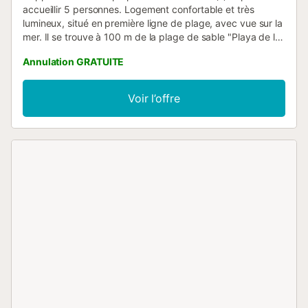
accueillir 5 personnes. Logement confortable et très
lumineux, situé en première ligne de plage, avec vue sur la
mer. Il se trouve à 100 m de la plage de sable "Playa de la
Fossa" et est situé dans un quartier idéal pour les familles
Annulation GRATUITE
et en bord de mer. Il dispose d'un ascenseur, de fer à
repasser, d'un parking extérieur dans le même immeuble,
d'une télévision. La cuisine indépendante, vitrocéramique,
Voir l’offre
est équipée d'un réfrigérateur, d'un micro-ondes, d'un four,
d'un congélateur, d'un lave-linge, d'un lave-vaisselle, de
vaisselle/couverts, d'ustensiles/cuisine, d'une cafetière et
d'un grille-pain....