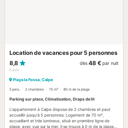
disponible dans un garage. Les animaux domestiques, les
fumeurs et les célébrations d'événements ne sont pas
autorisés. La propriété dispose d'un local à motos et vélos.
Cette propriété dispose d'un éclairage à économie
d'énergie. Cette propriété dispose d'un système de check-
in pratique....
Location de vacances pour 5 personnes
8,8
48 €
dès
par nuit
5
avis
Playa la Fossa, Calpe
5 pers.
2 chambres
70 m²
80 m de la plage
Parking sur place, Climatisation, Draps de lit
L'appartement à Calpe dispose de 2 chambres et peut
accueillir jusqu'à 5 personnes. Logement de 70 m²,
accueillant et très lumineux, situé en première ligne de
plage, avec vue sur la mer. Il se trouve à 0 m de la plage