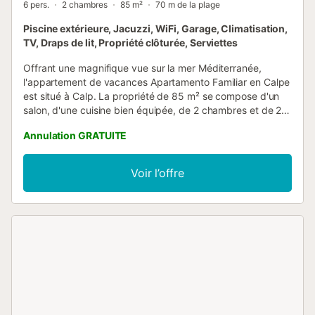
6 pers.
2 chambres
85 m²
70 m de la plage
Piscine extérieure, Jacuzzi, WiFi, Garage, Climatisation,
TV, Draps de lit, Propriété clôturée, Serviettes
Offrant une magnifique vue sur la mer Méditerranée,
l'appartement de vacances Apartamento Familiar en Calpe
est situé à Calp. La propriété de 85 m² se compose d'un
salon, d'une cuisine bien équipée, de 2 chambres et de 2
salles de bains ainsi que de toilettes supplémentaires et
Annulation GRATUITE
peut donc accueillir 6 personnes. Les équipements
supplémentaires comprennent le Wi-Fi haut débit (adapté
aux appels vidéo) avec un espace travail dédié pour le
Voir l’offre
télétravail, une télévision, la climatisation ainsi qu'une
machine à laver. Le bâtiment dans lequel se trouve le
logement dispose d'un ascenseur. Cette propriété dispose
d'un espace extérieur privé avec une terrasse couverte et
un balcon. Vous pourrez profiter de l'espace extérieur
partagé avec une piscine chauffée (chauffée uniquement
d'octobre à avril) et une douche extérieure. Dans les
environs, les hôtes peuvent visiter le parc naturel de
Penyal d'Ifac, Los Baños de La Reinaala, le site
archéologique de La Calalga. Une place de parking est