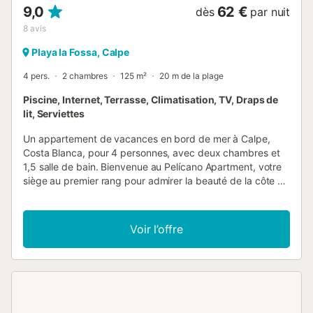
9,0
62 €
dès
par nuit
8
avis
Playa la Fossa, Calpe
4 pers.
2 chambres
125 m²
20 m de la plage
Piscine, Internet, Terrasse, Climatisation, TV, Draps de
lit, Serviettes
Un appartement de vacances en bord de mer à Calpe,
Costa Blanca, pour 4 personnes, avec deux chambres et
1,5 salle de bain. Bienvenue au Pelícano Apartment, votre
siège au premier rang pour admirer la beauté de la côte de
Calpe. Bénéficiant d'un emplacement privilégié, cet
appartement en bord de mer offre commodité et confort
pour votre retraite en bord de mer. Détendez-vous dans le
Voir l’offre
salon accueillant, meublé d'un canapé confortable, d'une
table à manger pour savourer vos repas, d'une connexion
Wi-Fi gratuite, d'une télévision pour vous divertir et d'un
ventilateur de plafond. De plus, profitez de vues
imprenables sur la mer depuis la fenêtre de votre salon.
Sortez sur le balcon, où vous pourrez savourer votre café