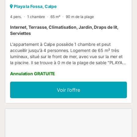
Playa la Fossa, Calpe
4 pers.
1 chambre
65 m²
90 m de la plage
Internet, Terrasse, Climatisation, Jardin, Draps de lit,
Serviettes
L'appartement à Calpe possède 1 chambre et peut
accueillir jusqu'à 4 personnes. Logement de 65 m² très
lumineux, situé sur le front de mer, avec vue sur la mer et
la piscine. Il se trouve à 0 m de la plage de sable "PLAYA
DE LEVANTE", à 10 m du restaurant "RESTAURANTES", à
Annulation GRATUITE
500 m du supermarché "MERCADONA / CONSUM", à 900
m du parc naturel "PEÑON DE IFACH", à 2 km de la ville
"CENTRE DU VILLAGE", à 11 km du parcours de golf
Voir l’offre
"CLUB GOLF IFACH", à 19 km du parc d'attractions
"FAMILY PARK", à 30 km du parc aquatique
"AQUALANDIA", à 60 km de l'aéroport "ALTET-ALICANTE",
à 120 km de l'aéroport "MANISES-VALENCIA" et est situé
dans un quartier idéal pour les familles et en bord de mer. Il
dispose d'un ascenseur, d'un jardin, d'une terrasse de 25
m², d'un fer à repasser, d'un espace enfants, du chauffage
par pompe à chaleur, de la climatisation dans le salon, du