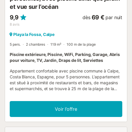
et vue sur l’océan
9,9
69 €
dès
par nuit
8
avis
Playa la Fossa, Calpe
5 pers.
2 chambres
119 m²
100 m de la plage
Piscine extérieure, Piscine, WiFi, Parking, Garage, Abris
pour voiture, TV, Jardin, Draps de lit, Serviettes
Appartement confortable avec piscine commune à Calpe,
Costa Blanca, Espagne, pour 5 personnes. L'appartement
est situé à proximité de restaurants et bars, de magasins
et supermarchés, et se trouve à 25 m de la plage de la
Fossa ou de Levante. L'appartement dispose de 2
chambres et 2 salles de bains. Le logement offre
beaucoup d'intimité, un magnifique jardin avec pelouse et
Voir l’offre
arbres, un jardin communal gazonné avec arbres, et une
vue imprenable sur la plage et la mer. Son confort et sa
proximité avec la plage, les commerces, les installations de
loisirs et les lieux de sortie en font un excellent