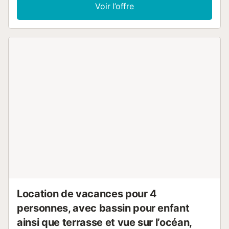
situé à côté de la plage de La Fossa à Calpe, avec de
Voir l’offre
nombreux restaurants et bars à proximité. Le point fort de
cet appartement est sans aucun doute la terrasse
extérieure incroyablement spacieuse. Avec une vue
imprenable sur la mer scintillante, c'est l'endroit idéal pour
bronzer et profiter d'un dîner en plein air. En entrant, vous
trouverez un salon décloisonné avec canapé, télévision et
climatisation. À côté se trouve une naya vitrée avec une
table à manger et une magnifique toile de fond de la mer
Méditerranée visible à travers les grandes fenêtres. Il y a
une cuisine semi-ouverte entièrement équipée avec un
bar, un réfrigérateur, un congélateur, un four, un micro-
ondes, un lave-vaisselle, une plaque vitrocéramique et une
cafetière. L'appartement peut accueillir jusqu'à 6
personnes. Il y a 3 chambres, chacune équipée d'un lit
double et d'une armoire intégrée. Les 2 salles de bain sont
équipées d'une douche, d'un lavabo et de toilettes. Enfin,
Internet fibre gratuit et parking gratuit sont disponibles sur
place (non attribué de manière privée). Gr...
Location de vacances pour 4
personnes, avec bassin pour enfant
ainsi que terrasse et vue sur l’océan,