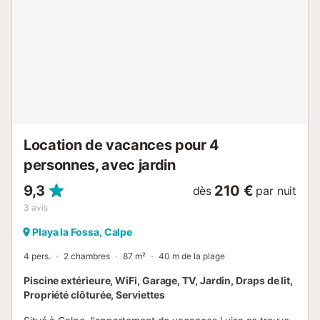
d'événements ne sont pas autorisés. Il y a des caméras de
sécurité et/ou des dispositifs d'enregistrement audio dans
les locaux. Cette propriété est équipée de dispositifs
d'économie d'eau et d'éclairage....
Location de vacances pour 4
personnes, avec jardin
9,3
210 €
dès
par nuit
3
avis
Playa la Fossa, Calpe
4 pers.
2 chambres
87 m²
40 m de la plage
Piscine extérieure, WiFi, Garage, TV, Jardin, Draps de lit,
Propriété clôturée, Serviettes