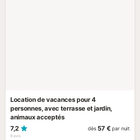
bon livre en vous asseyant et en vous relaxant sur des
fauteuils ou des chaises confortables. Une table à manger
servira de lieu de rassemblement pour les repas ou peut-
être un jeu de société. La cuisine de Carpe Diem est
entièrement équipée et comprend un réfrigérateur, une
plaque de cuisson électrique, un four, un lave-linge et un
micro-ondes. Une abondance de vaisselle, de couverts et
de tous les autres ustensiles de cuisine est fournie, afin
que vous puissiez satisfaire vos besoins. Profitez de la
machine à café Dulce Gusto ! Les 2 chambres de Voramar
disposent d'armoires, de la climatisation et de petits plus
comme des tables de chevet et des lampes. La chambre 1
dispose d'un lit double, tandis que la chambre 2 dispose
de deux lits jumeaux. La salle de bain familiale élégante
avec douche, meuble-lavabo et t...
Location de vacances pour 4
personnes, avec terrasse et jardin,
animaux acceptés
7,2
57 €
dès
par nuit
9
avis