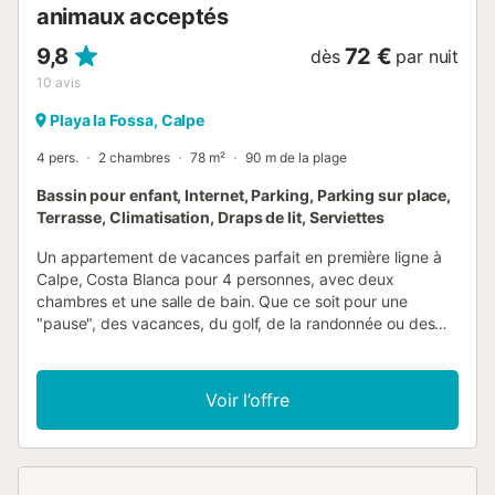
animaux acceptés
9,8
72 €
dès
par nuit
10
avis
Playa la Fossa, Calpe
4 pers.
2 chambres
78 m²
90 m de la plage
Bassin pour enfant, Internet, Parking, Parking sur place,
Terrasse, Climatisation, Draps de lit, Serviettes
Un appartement de vacances parfait en première ligne à
Calpe, Costa Blanca pour 4 personnes, avec deux
chambres et une salle de bain. Que ce soit pour une
"pause", des vacances, du golf, de la randonnée ou des
affaires, Voramar est parfait. Détendez-vous et profitez du
bruit des vagues dans ce magnifique appartement en
bord de mer. Cet appartement moderne et élégant
Voir l’offre
récemment rénové est situé dans le complexe
d'appartements Voramar. Les clients se sentiront
immédiatement chez eux en entrant dans le salon-salle à
manger décloisonné. Profitez de la télévision ou prenez un