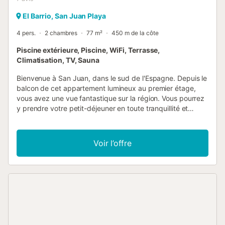
El Barrio, San Juan Playa
4 pers.
2 chambres
77 m²
450 m de la côte
Piscine extérieure, Piscine, WiFi, Terrasse,
Climatisation, TV, Sauna
Bienvenue à San Juan, dans le sud de l'Espagne. Depuis le
balcon de cet appartement lumineux au premier étage,
vous avez une vue fantastique sur la région. Vous pourrez
y prendre votre petit-déjeuner en toute tranquillité et
réfléchir à ce que vous voulez faire aujourd'hui. Après le
petit-déjeuner, vous aurez peut-être envie de vous
baigner dans la piscine extérieure commune, ou peut-être
Voir l’offre
préférez-vous d'abord découvrir le village. La plage n'est
qu'à 80 mètres de l'appartement. Vous pourrez y passer
une journée agréable. Plus tard, vous pourrez faire une
partie de golf sous un soleil radieux, car le terrain de golf
local n'est qu'à 800 mètres de l'appartement. Sur le
chemin du retour, vous pouvez déjeuner au restaurant ou
faire des achats pour un délicieux dîner à la maison. Vous
pouvez terminer la journée en nageant dans la piscine