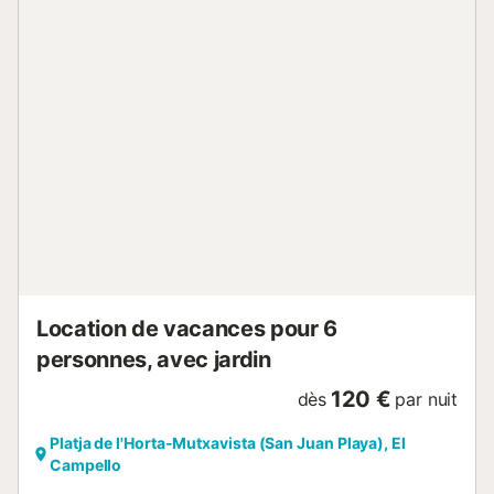
parfaite pour savourer un petit-déjeuner en plein air ou un
verre au coucher du soleil. L’emplacement est parfait. Vous
serez directement sur la promenade du front de mer, à
quelques pas du sable, entouré de bars, restaurants et
tous les services nécessaires. De plus, la zone est bien
desservie pour rejoindre facilement le centre d’Alicante et
découvrir la ville. Détendez-vous dans la piscine
commune, promenez-vous sur la plage ou goûtez aux
saveurs de la cuisine locale. Ici, chaque jour a un air de
vacances. Réservez dès maintenant et profitez du meilleur
de la Méditerranée ! Idéal pour les couples, les nomades
digitaux ou les familles avec des enfants....
Location de vacances pour 6
personnes, avec jardin
120 €
dès
par nuit
Platja de l'Horta-Mutxavista (San Juan Playa), El
Campello