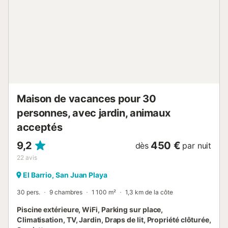
l'appartement. Une place de parking est disponible dans
un garage. Deux animaux domestiques au maximum sont
autorisés. La propriété a un intérieur sans marche. Un
ascenseur est équipé d'un ascenseur dans l'immeuble. Des
serviettes de plage/piscine sont fournies. Cette propriété
dispose de directives pour aider les clients à trier
correctement leurs déchets. De plus amples informations
sont fou...
Maison de vacances pour 30
personnes, avec jardin, animaux
acceptés
9,2
450 €
dès
par nuit
22
avis
El Barrio, San Juan Playa
30 pers.
9 chambres
1 100 m²
1,3 km de la côte
Piscine extérieure, WiFi, Parking sur place,
Climatisation, TV, Jardin, Draps de lit, Propriété clôturée,