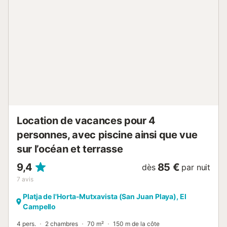
extérieure et dans le sauna, tous deux ouverts à tous, ou
en vous rendant avec vos enfants sur l'aire de jeux locale.
Vous y trouverez un toboggan, une balançoire, des jeux et
des jouets avec lesquels vos enfants pourront s'amuser.
Vous pourrez ensuite admirer le coucher de soleil sur le
balcon avec un verre de vin. Réjouissez-vous de passer
des soirées passionnantes avec votre famille dans cette
région ensoleillée....
Location de vacances pour 4
personnes, avec piscine ainsi que vue
sur l’océan et terrasse
9,4
85 €
dès
par nuit
7
avis
Platja de l'Horta-Mutxavista (San Juan Playa), El
Campello
4 pers.
2 chambres
70 m²
150 m de la côte