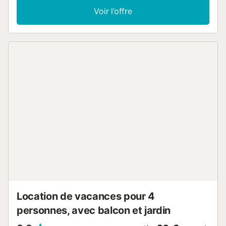
votre repos. Le soir, installez-vous sur le canapé
Voir l’offre
confortable et discutez des expériences de la journée.
Profitez pleinement du soleil sur les terrasses. Plus tard,
vous pourrez vous rafraîchir dans la piscine commune.
Promenez-vous au bord de la mer et profitez de
magnifiques journées de baignade et de soleil. El
Campello, au cœur de la Costa Blanca, dispose de
magnifiques plages de sable, de criques paisibles et de
falaises imposantes. Les amateurs de voile, de plongée et
de surf y trouveront leur compte. Vous pourrez également
faire d'excellentes randonnées dans le paysage
montagneux des environs. Passez des vacances
reposantes dans l'appartement avec accès à la piscine,
vous en garderez un souvenir inoubliable !...
Location de vacances pour 4
personnes, avec balcon et jardin