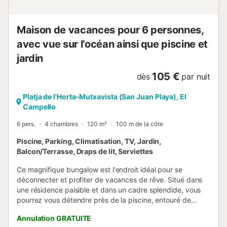
Maison de vacances pour 6 personnes,
avec vue sur l’océan ainsi que piscine et
jardin
105 €
dès
par nuit
Platja de l'Horta-Mutxavista (San Juan Playa), El
Campello
6 pers.
4 chambres
120 m²
100 m de la côte
Piscine, Parking, Climatisation, TV, Jardin,
Balcon/Terrasse, Draps de lit, Serviettes
Ce magnifique bungalow est l'endroit idéal pour se
déconnecter et profiter de vacances de rêve. Situé dans
une résidence paisible et dans un cadre splendide, vous
pourrez vous détendre près de la piscine, entouré de
jardins et avec vue sur la mer. L'aire de barbecue et le
Annulation GRATUITE
terrain de futsal sont parfaits pour des moments en famille