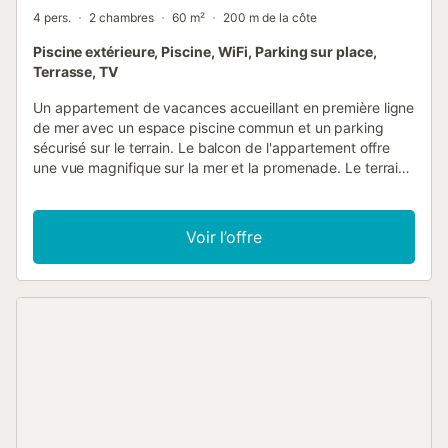
4 pers.
2 chambres
60 m²
200 m de la côte
Piscine extérieure, Piscine, WiFi, Parking sur place,
Terrasse, TV
Un appartement de vacances accueillant en première ligne
de mer avec un espace piscine commun et un parking
sécurisé sur le terrain. Le balcon de l'appartement offre
une vue magnifique sur la mer et la promenade. Le terrain
entourant l'immeuble où se trouve l'appartement est
équipé d'un portail et un concierge est présent. La piscine
commune située juste à côté de l'immeuble dispose de
Voir l’offre
douches extérieures et de chaises de plage, et depuis le
niveau de la piscine, un escalier privé mène à la plage de
sable fin et à la promenade, où vous pourrez faire votre
jogging matinal ou vous promener. Vous y trouverez
également de nombreux petits restaurants proposant une
bonne variété de plats. Idéal pour tous les amoureux de la
plage ! L'appartement est bien situé, à quelques minutes à
pied des transports publics, d'une école de surf et d'un
endroit où les chiens sont les bienvenus....