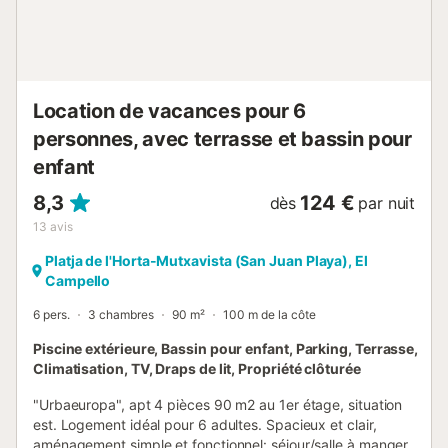
caractère chaleureux et singulier. L’emplacement est idéal :
bars, restaurants, supermarchés, pharmacie et transports
en commun se trouvent à quelques pa...
Location de vacances pour 6
personnes, avec terrasse et bassin pour
enfant
8,3
124 €
dès
par nuit
13
avis
Platja de l'Horta-Mutxavista (San Juan Playa), El
Campello
6 pers.
3 chambres
90 m²
100 m de la côte
Piscine extérieure, Bassin pour enfant, Parking, Terrasse,
Climatisation, TV, Draps de lit, Propriété clôturée
"Urbaeuropa", apt 4 pièces 90 m2 au 1er étage, situation
est. Logement idéal pour 6 adultes. Spacieux et clair,
aménagement simple et fonctionnel: séjour/salle à manger