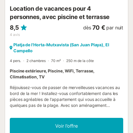
Location de vacances pour 4
personnes, avec piscine et terrasse
8,5
70 €
dès
par nuit
4
avis
Platja de l'Horta-Mutxavista (San Juan Playa), El
Campello
4 pers.
2 chambres
70 m²
250 m de la côte
Piscine extérieure, Piscine, WiFi, Terrasse,
Climatisation, TV
Réjouissez-vous de passer de merveilleuses vacances au
bord de la mer ! Installez-vous confortablement dans les
pièces agréables de l'appartement qui vous accueille à
quelques pas de la plage. Avec son aménagement
moderne et lumineux, l'appartement est l'endroit idéal pour
passer un moment agréable, profiter de la plage ou jouer
au golf à proximité. Le soir, après une magnifique journée
Voir l’offre
de vacances, installez-vous confortablement sur le canapé