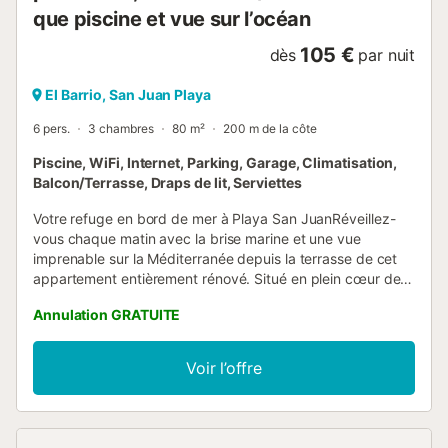
que piscine et vue sur l’océan
105 €
dès
par nuit
El Barrio, San Juan Playa
6 pers.
3 chambres
80 m²
200 m de la côte
Piscine, WiFi, Internet, Parking, Garage, Climatisation,
Balcon/Terrasse, Draps de lit, Serviettes
Votre refuge en bord de mer à Playa San JuanRéveillez-
vous chaque matin avec la brise marine et une vue
imprenable sur la Méditerranée depuis la terrasse de cet
appartement entièrement rénové. Situé en plein cœur de
Playa San Juan à Alicante, c’est l’endroit idéal pour des
Annulation GRATUITE
vacances reposantes, entre soleil, plage et gastronomie
locale. L’appartement dispose de trois chambres (une avec
un lit double et deux avec deux lits simples chacune), 1
Voir l’offre
salle de bain complète et un WC, un salon-salle à manger
spacieux et lumineux, ainsi qu’une cuisine ouverte
entièrement équipée. Le véritable atout de ce logement
est sa terrasse avec une vue magnifique sur la mer,