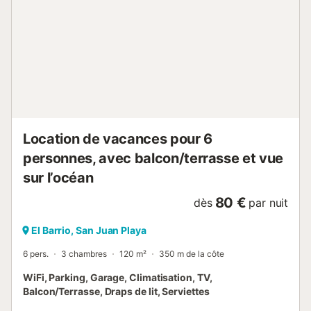
familles avec enfants sont les bienvenues. Un maximum de
2 animaux domestiques est autorisé. La propriété a un
intérieur sans marche et l'intérieur, les portes sont larges et
faciles d'accès. Un ascenseur est équipé d'un ascenseur
dans l'immeuble. Les serviettes de plage/piscine sont
fournies. Cette propriété a des directives pour aider les
hôtes à trier correctement les déchets, plus d'informations
sont fournie...
Location de vacances pour 6
personnes, avec balcon/terrasse et vue
sur l’océan
80 €
dès
par nuit
El Barrio, San Juan Playa
6 pers.
3 chambres
120 m²
350 m de la côte
WiFi, Parking, Garage, Climatisation, TV,
Balcon/Terrasse, Draps de lit, Serviettes