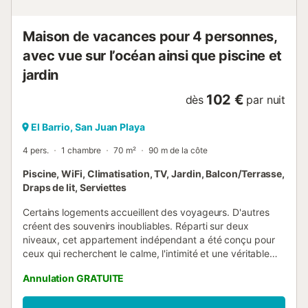
Maison de vacances pour 4 personnes,
avec vue sur l’océan ainsi que piscine et
jardin
102 €
dès
par nuit
El Barrio, San Juan Playa
4 pers.
1 chambre
70 m²
90 m de la côte
Piscine, WiFi, Climatisation, TV, Jardin, Balcon/Terrasse,
Draps de lit, Serviettes
Certains logements accueillent des voyageurs. D'autres
créent des souvenirs inoubliables. Réparti sur deux
niveaux, cet appartement indépendant a été conçu pour
ceux qui recherchent le calme, l'intimité et une véritable
connexion avec la mer. Dès l'entrée, vous découvrirez une
Annulation GRATUITE
cuisine entièrement équipée ainsi qu'une agréable terrasse
privative idéale pour profiter du climat méditerranéen. À