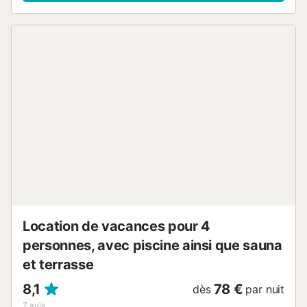
accueillant et discutez des expériences de la journée. Vous
avez également la possibilité de vous détendre à
l'extérieur. Prenez vos repas sur la terrasse et
rafraîchissez-vous dans la piscine commune ou terminez la
journée par un bon barbecue. Promenez-vous au bord de
la mer et profitez de magnifiques journées de baignade et
de soleil. El Campello, au cœur de la Costa Blanca, dispose
de magnifiques plages de sable, de criques paisibles et de
falaises imposantes. Les amateurs de voile, de plongée et
de surf y trouveront leur compte. Vous pourrez également
faire d'excellentes randonnées dans le paysage
montagneux des environs. Passez des vacances
inoubliables dans un appartement avec accès à la
piscine....
Location de vacances pour 4
personnes, avec piscine ainsi que sauna
et terrasse
8,1
78 €
dès
par nuit
7
avis