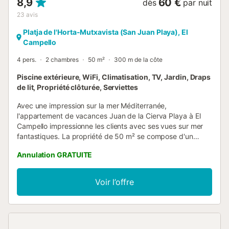
8,9
60 €
dès
par nuit
23
avis
Platja de l'Horta-Mutxavista (San Juan Playa), El
Campello
4 pers.
2 chambres
50 m²
300 m de la côte
Piscine extérieure, WiFi, Climatisation, TV, Jardin, Draps
de lit, Propriété clôturée, Serviettes
Avec une impression sur la mer Méditerranée,
l'appartement de vacances Juan de la Cierva Playa à El
Campello impressionne les clients avec ses vues sur mer
fantastiques. La propriété de 50 m² se compose d'un
salon, d'une cuisine bien équipée, de 2 chambres et d'une
Annulation GRATUITE
salle de bain et peut donc accueillir 4 personnes. Les
équipements supplémentaires comprennent le Wi-Fi, une
télévision, la climatisation ainsi qu'une machine à laver.
Voir l’offre
Cette location de vacances propose un balcon privé et
l'accès à un espace extérieur partagé avec une piscine. La
propriété se trouve à proximité de la plage. Un parking
gratuit est disponible dans la rue. Les animaux
domestiques, les fumeurs et les célébrations d'événements