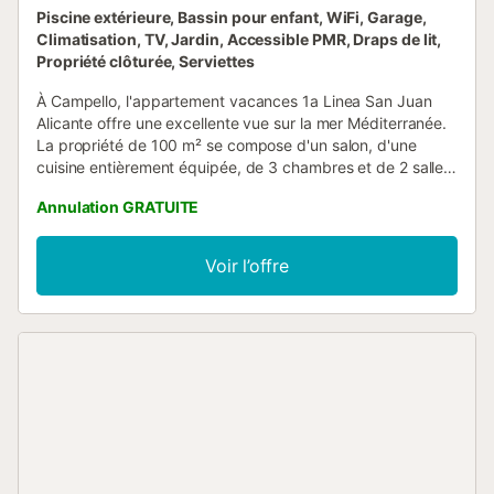
Piscine extérieure, Bassin pour enfant, WiFi, Garage,
Climatisation, TV, Jardin, Accessible PMR, Draps de lit,
Propriété clôturée, Serviettes
À Campello, l'appartement vacances 1a Linea San Juan
Alicante offre une excellente vue sur la mer Méditerranée.
La propriété de 100 m² se compose d'un salon, d'une
cuisine entièrement équipée, de 3 chambres et de 2 salles
de bains et peut donc accueillir six personnes. Les
Annulation GRATUITE
équipements supplémentaires comprennent le Wi-Fi haut
débit (adapté aux appels vidéo) avec un espace de travail
dédié pour le télétravail, une télévision, la climatisation, un
Voir l’offre
ventilateur ainsi qu'une machine à laver. Un lit bébé et une
chaise haute sont également disponibles. Cette location de
vacances dispose d'un espace extérieur privé avec une
terrasse et un balcon. Les clients ont également accès à
un espace extérieur partagé avec une piscine clôturée
(ouverte de 9h00 à 15h00 et de 17h00 à 21h00), un jardin,
une piscine pour enfants et une douche extérieure. Les
transports publics, les supermarchés, les restaurants et
plusieurs magasins sont accessibles à pied et un
restaurant se trouve dans l'immeuble où se trouve