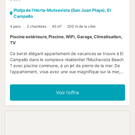
Platja de l'Horta-Mutxavista (San Juan Playa), El
Campello
4 pers.
2 chambres
45 m²
200 m de la côte
Piscine extérieure, Piscine, WiFi, Garage, Climatisation,
TV
Ce bel et élégant appartement de vacances se trouve à El
Campello dans le complexe résidentiel ?Muchavista Beach
? avec piscine commune, à un jet de pierre de la mer. De
l'appartement, vous avez une vue magnifique sur la mer,
où vous pouvez profiter de levers de soleil de rêve.
Équipement avec Wi-Fi. À seulement 5 minutes à pied,
vous trouverez un arrêt de tramway qui vous permettra de
Voir l’offre
visiter différentes villes de la Costa Blanca comme
Alicante, Benidorm et Denia, sans devoir prendre la
voiture....