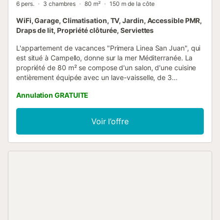
6 pers.
3 chambres
80 m²
150 m de la côte
WiFi, Garage, Climatisation, TV, Jardin, Accessible PMR,
Draps de lit, Propriété clôturée, Serviettes
L'appartement de vacances "Primera Linea San Juan", qui
est situé à Campello, donne sur la mer Méditerranée. La
propriété de 80 m² se compose d'un salon, d'une cuisine
entièrement équipée avec un lave-vaisselle, de 3
chambres et de 2 salles de bain et peut donc accueillir six
Annulation GRATUITE
personnes. Les équipements supplémentaires
comprennent le Wi-Fi (adapté aux appels vidéo) avec un
espace de travail dédié pour le home office, une télévision,
Voir l’offre
la climatisation, un ventilateur, le chauffage ainsi qu'une
machine à laver. Un lit bébé et une chaise haute sont
également disponibles. L'appartement de vacances
dispose d'une terrasse plein air privée et d'un balcon. En
outre, les clients ont accès à un espace extérieur partagé
avec une piscine clôturée, un jardin et une douche
extérieure. La propriété se trouve à quelques pas de
plusieurs restaurants, cafés, supermarchés, pharmacies,
glaciers, boulangeries et des transports en commun. Une
place de parking est disponible dans un garage. Les