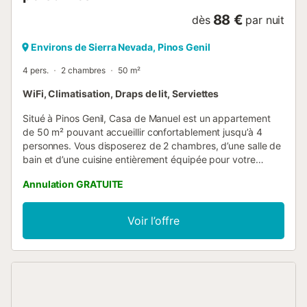
88 €
dès
par nuit
Environs de Sierra Nevada, Pinos Genil
4 pers.
2 chambres
50 m²
WiFi, Climatisation, Draps de lit, Serviettes
Situé à Pinos Genil, Casa de Manuel est un appartement
de 50 m² pouvant accueillir confortablement jusqu’à 4
personnes. Vous disposerez de 2 chambres, d’une salle de
bain et d’une cuisine entièrement équipée pour votre
confort. L’appartement propose un Wi-Fi haut débit adapté
Annulation GRATUITE
aux appels vidéo, un espace de travail dédié, un
ventilateur et un lave-linge pour faciliter votre séjour. La
propriété offre un accès partagé ski aux pieds, idéal pour
Voir l’offre
les amateurs de sports d’hiver souhaitant profiter
facilement des pistes. Le stationnement est possible dans
la rue. Veuillez noter que les événements ne sont pas
autorisés sur place....