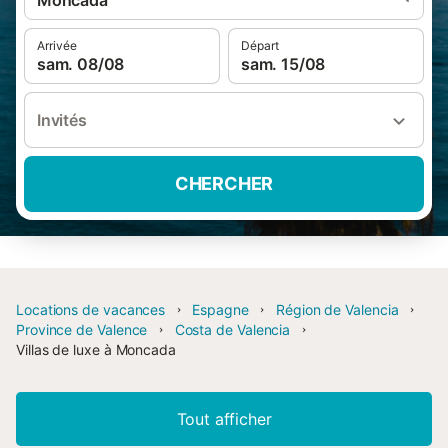
Moncada
Arrivée
Départ
sam. 08/08
sam. 15/08
Invités
CHERCHER
Locations de vacances
Espagne
Région de Valencia
Province de Valence
Costa de Valencia
Villas de luxe à Moncada
Tout afficher