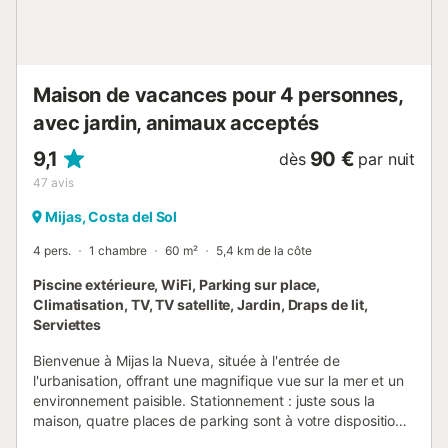
interdites dans cette maison Cette maison de vacances
est disponible uniquement à des fins récréatives. Les
réservations effectuées au nom d'entreprises seront
annulées e...
Maison de vacances pour 4 personnes,
avec jardin, animaux acceptés
9,1
90 €
dès
par nuit
47
avis
Mijas, Costa del Sol
4 pers.
1 chambre
60 m²
5,4 km de la côte
Piscine extérieure, WiFi, Parking sur place,
Climatisation, TV, TV satellite, Jardin, Draps de lit,
Serviettes
Bienvenue à Mijas la Nueva, située à l'entrée de
l'urbanisation, offrant une magnifique vue sur la mer et un
environnement paisible. Stationnement : juste sous la
maison, quatre places de parking sont à votre disposition,
et à 100 mètres, huit emplacements supplémentaires — il