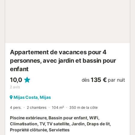
promenade et un jardin de méditation sont disponibles,
idéaux pour contempler le coucher du soleil et se
reconnecter avec la nature 🌅. Les appartements/studios
disponibles sont Bambú, Paraíso, Palmeral, Sabana et
Buganvilla, tous équipés de la climatisation, de cuisines
complètes et de fenêtres modernes pour assurer un repos
optimal. Pour les groupes plus importants, il est possible
de réserver plusi...
Appartement de vacances pour 4
personnes, avec jardin et bassin pour
enfant
10,0
135 €
dès
par nuit
2
avis
Mijas Costa, Mijas
4 pers.
2 chambres
104 m²
350 m de la côte
Piscine extérieure, Bassin pour enfant, WiFi,
Climatisation, TV, TV satellite, Jardin, Draps de lit,
Propriété clôturée, Serviettes