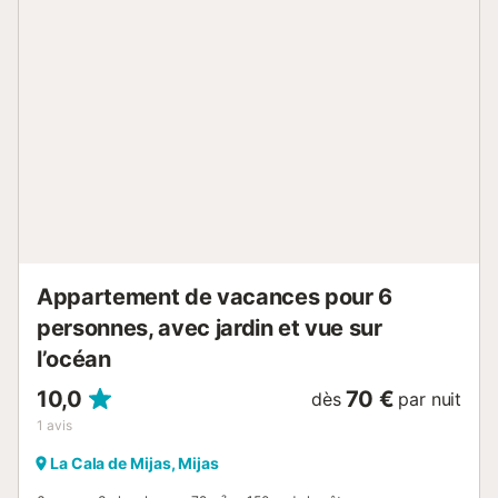
est situé à proximité du village de pêcheurs de La Cala De
Mijas. Une belle promenade vous permet de marcher dans
les deux sens vers La Cala De Mijas ou Cabopino.
L'appartement est à seulement quelques minutes des
transports en commun pour Fuengirola ou Marbella - la
location de voiture n'est pas essentielle ici....
Appartement de vacances pour 6
personnes, avec jardin et vue sur
l’océan
10,0
70 €
dès
par nuit
1
avis
La Cala de Mijas, Mijas