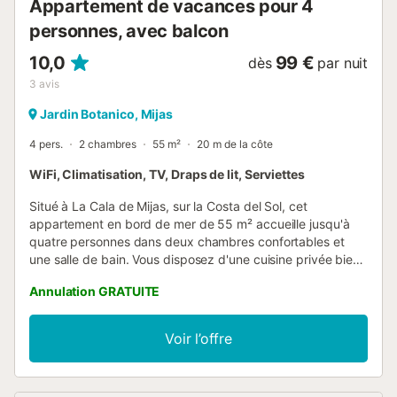
Appartement de vacances pour 4
personnes, avec balcon
10,0
99 €
dès
par nuit
3
avis
Jardin Botanico, Mijas
4 pers.
2 chambres
55 m²
20 m de la côte
WiFi, Climatisation, TV, Draps de lit, Serviettes
Situé à La Cala de Mijas, sur la Costa del Sol, cet
appartement en bord de mer de 55 m² accueille jusqu'à
quatre personnes dans deux chambres confortables et
une salle de bain. Vous disposez d'une cuisine privée bien
équipée, de la climatisation dans le salon et les chambres,
Annulation GRATUITE
du Wi-Fi privé, d'une télévision et d'un lave-linge. Pour les
familles avec de jeunes enfants, un lit bébé et une chaise
haute sont disponibles sur demande moyennant un
Voir l’offre
supplément. Profitez de votre terrasse couverte et de
votre balcon privés, tous deux offrant de superbes vues
sur la mer Méditerranée, ainsi que d'une terrasse commune