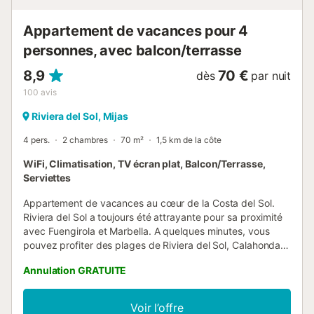
Appartement de vacances pour 4
personnes, avec balcon/terrasse
8,9
70 €
dès
par nuit
100
avis
Riviera del Sol, Mijas
4 pers.
2 chambres
70 m²
1,5 km de la côte
WiFi, Climatisation, TV écran plat, Balcon/Terrasse,
Serviettes
Appartement de vacances au cœur de la Costa del Sol.
Riviera del Sol a toujours été attrayante pour sa proximité
avec Fuengirola et Marbella. A quelques minutes, vous
pouvez profiter des plages de Riviera del Sol, Calahonda
et Cabopino avec toute leur vie marine et leur activité.
Annulation GRATUITE
Appartement avec jardin et accès direct à la piscine
communale....
Voir l’offre