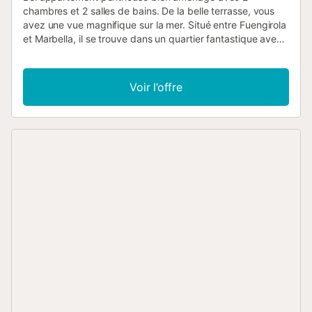
chambres et 2 salles de bains. De la belle terrasse, vous
avez une vue magnifique sur la mer. Situé entre Fuengirola
et Marbella, il se trouve dans un quartier fantastique avec
un beau jardin, une piscine commune et une piscine pour
enfants avec des chaises longues. Les magasins, les
restaurants et même la plage sont à proximité....
Voir l’offre