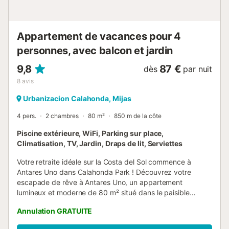
Appartement de vacances pour 4
personnes, avec balcon et jardin
9,8
87 €
dès
par nuit
8
avis
Urbanizacion Calahonda, Mijas
4 pers.
2 chambres
80 m²
850 m de la côte
Piscine extérieure, WiFi, Parking sur place,
Climatisation, TV, Jardin, Draps de lit, Serviettes
Votre retraite idéale sur la Costa del Sol commence à
Antares Uno dans Calahonda Park ! Découvrez votre
escapade de rêve à Antares Uno, un appartement
lumineux et moderne de 80 m² situé dans le paisible
Calahonda Park, à quelques pas de la mer Méditerranée.
Annulation GRATUITE
Parfait pour jusqu'à quatre personnes, ce logement de
vacances élégant allie confort et élégance, et vous offre