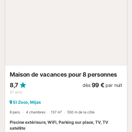
golf, le complexe dispose de deux piscines, de courts de
paddle, d'un bar-restaurant d'été, d'un concierge et de
vastes espaces paysagers avec une végétation
subtropicale....
Maison de vacances pour 8 personnes
8,7
99 €
dès
par nuit
37
avis
El Zoco, Mijas
8 pers.
4 chambres
157 m²
550 m de la côte
Piscine extérieure, WiFi, Parking sur place, TV, TV
satellite