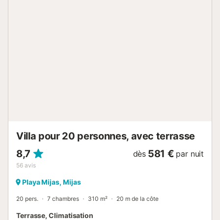
Détendez-vous dans la piscine en admirant la vue sur la
mer après une journée à la plage. Le restaurant le plus
proche se trouve à 1,73 km, le café à 3,85 km et le bar à
3,05 km. Le supermarché le plus proche est à 2,44 km. La
plage de Torreblanca est à 4,9 km et l’aéroport de
Malaga-Costa del Sol à 19,2 km. Le parking est gratuit sur
place. L’intérieur est de plain-pied. Ce logement est
destiné aux personnes de plus de 25 ans et aux familles.
Les serviettes de plage et de piscine sont disponibles
moyennant un supplément. Une consommation d’électricité
est facturée. Maison idéale pou...
Villa pour 20 personnes, avec terrasse
8,7
581 €
dès
par nuit
56
avis
Playa Mijas, Mijas
20 pers.
7 chambres
310 m²
20 m de la côte
Terrasse, Climatisation