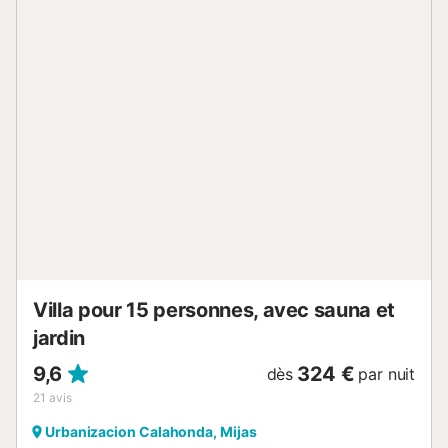
ouverte. La terrasse du rez-de-chaussée est parfaite pour
se détendre à l'extérieur, tandis que celle du deuxième
étage, attenante au salon, offre une vue imprenable sur la
mer. L'appartement se trouve directement sur la plage, à
quelques pas du sable. Son emplacement idéal vous
permet de rejoindre à pied bars, restaurants, commerces
et marchés hebdomadaires de La Cala, tout en profitant
du calme et du charme d'un séjour en bord de mer. Les
transports en commun sont à proximité et le stationnement
dans la rue est généralement gratuit, sans garantie. Un
service de transfert aéroport est proposé moyennant un
supplément. Les événements ne sont pas autorisés dans la
propriété. Cet appartement est parfait pour les familles,
couples ou amis souhaitant des vacances reposantes sur
la...
Villa pour 15 personnes, avec sauna et
jardin
9,6
324 €
dès
par nuit
21
avis
Urbanizacion Calahonda, Mijas