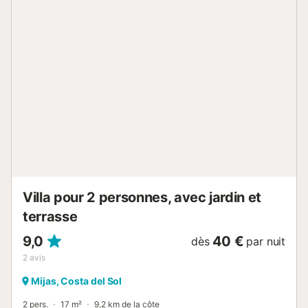
chauffée, un jardin, une terrasse, un balcon, un barbecue
et une douche extérieure. Idéal pour se détendre et
profiter de l'extérieur. Les transports en commun sont
accessibles à pied et un court de tennis se trouve à 15
minutes de marche. Une place de parking est disponible
sur la propriété et un parking gratuit est disponible dans la
rue. Les animaux domestiques, les fumeurs et les
célébrations d'événements ne sont pas autorisés. Les
serviettes de plage/piscine sont fournies. Cette propriété
dispose d'un éclairage à économie d'énergie....
Villa pour 2 personnes, avec jardin et
terrasse
9,0
40 €
dès
par nuit
2
avis
Mijas, Costa del Sol
2 pers.
17 m²
9,2 km de la côte