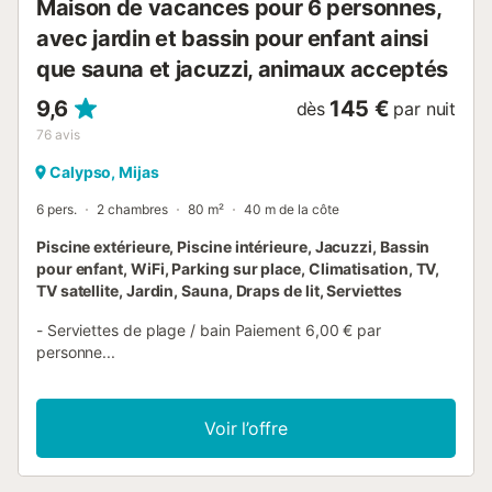
Maison de vacances pour 6 personnes,
bars de plage. Le stationnement gratuit est disponible
dans la rue. Les familles avec enfants sont les bienvenues
avec jardin et bassin pour enfant ainsi
et un lit bébé peut être fourni ...
que sauna et jacuzzi, animaux acceptés
9,6
145 €
dès
par nuit
76
avis
Calypso, Mijas
6 pers.
2 chambres
80 m²
40 m de la côte
Piscine extérieure, Piscine intérieure, Jacuzzi, Bassin
pour enfant, WiFi, Parking sur place, Climatisation, TV,
TV satellite, Jardin, Sauna, Draps de lit, Serviettes
- Serviettes de plage / bain Paiement 6,00 € par
personne...
Voir l’offre