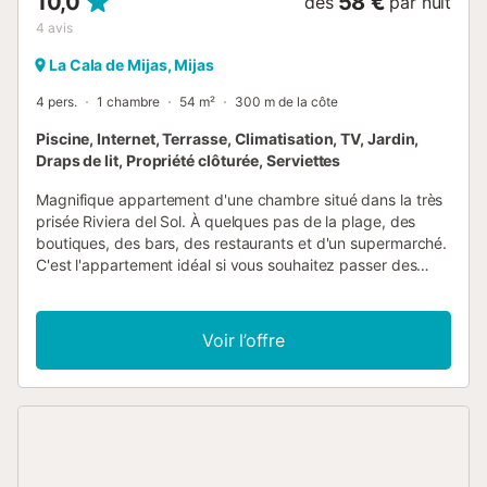
10,0
58 €
dès
par nuit
4
avis
La Cala de Mijas, Mijas
4 pers.
1 chambre
54 m²
300 m de la côte
Piscine, Internet, Terrasse, Climatisation, TV, Jardin,
Draps de lit, Propriété clôturée, Serviettes
Magnifique appartement d'une chambre situé dans la très
prisée Riviera del Sol. À quelques pas de la plage, des
boutiques, des bars, des restaurants et d'un supermarché.
C'est l'appartement idéal si vous souhaitez passer des
vacances relaxantes tout en étant à proximité de toutes
les commodités. L'appartement est au rez-de-chaussée et
dispose d'une chambre. La terrasse comprend un coin
Voir l’offre
repas, et des rideaux de verre vous permettent de profiter
du soleil d'hiver. Les portes s'ouvrent sur un petit jardin
commun partagé par 2 appartements. Entièrement
climatisé, avec WIFI et télévision. Un canapé-lit est
disponible pour 2 personnes supplémentaires. À l'arrière
de l'appartement se trouve une magnifique piscine et des
jardins de belle taille, ouverts toute l'année. Riviera Del Sol