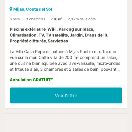
Mijas, Costa del Sol
6 pers.
3 chambres
206 m²
2,8 km de la côte
Piscine extérieure, WiFi, Parking sur place,
Climatisation, TV, TV satellite, Jardin, Draps de lit,
Propriété clôturée, Serviettes
La Villa Casa Pepe est située à Mijas Pueblo et offre une
vue sur la mer. Cette villa de 200 m² comprend un salon,
une cuisine bien équipée avec lave-vaisselle, micro-ondes
et friteuse à air, 3 chambres et 2 salles de bain, pouvant
accueillir jusqu'à 6 personnes—parfait pour réunir toute la
Annulation GRATUITE
famille. Vous profiterez également du Wi-Fi (adapté aux
appels vidéo), de la climatisation et du chauffage
centralisés, de radiateurs supplémentaires, de ventilateurs
Voir l’offre
de plafond dans toutes les chambres, d’un lave-linge, ainsi
que de livres et jouets pour enfants. Un lit bébé et une
chaise haute sont aussi à votre disposition. Le point fort de
ce logement est son espace extérieur privé avec piscine
(ouverte et entretenue toute l’année), jardin, mobilier de
jardin, terrasse ouverte, barbecue et douche extérieure.