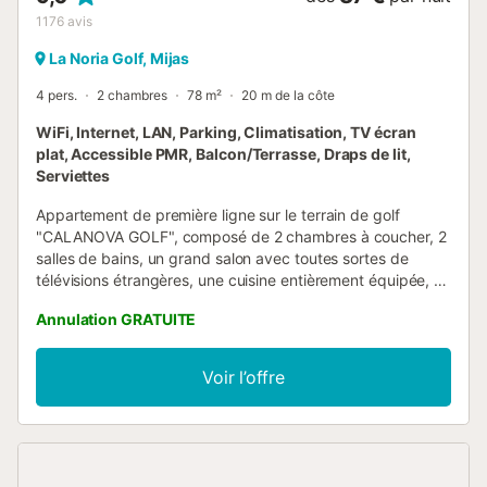
1176
avis
La Noria Golf, Mijas
4 pers.
2 chambres
78 m²
20 m de la côte
WiFi, Internet, LAN, Parking, Climatisation, TV écran
plat, Accessible PMR, Balcon/Terrasse, Draps de lit,
Serviettes
Appartement de première ligne sur le terrain de golf
"CALANOVA GOLF", composé de 2 chambres à coucher, 2
salles de bains, un grand salon avec toutes sortes de
télévisions étrangères, une cuisine entièrement équipée, et
une belle terrasse. L'urbanisation, d'usage privé et de
Annulation GRATUITE
sécurité privée, est à seulement 10 minutes des célèbres
Marbella et Fuengirola, ainsi qu'à 25 minutes de l'aéroport
international de Málaga.À Mijas Costa, au cœur de la Costa
Voir l’offre
del Sol, Calanova GRAND Golf jouit d'une situation unique
et privilégiée, entouré d'installations de loisirs telles que la
marina, l'école de tennis Club del Sol avec 12 courts
professionnels, et l'emblématique Cala de Mijas... Outre
des vues spectaculaires sur la Méditerranée et le terrain de