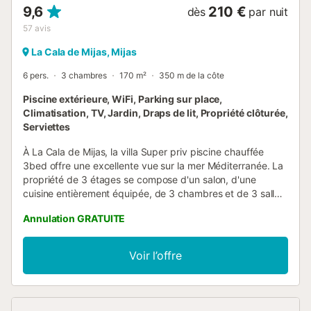
9,6
210 €
dès
par nuit
57
avis
La Cala de Mijas, Mijas
6 pers.
3 chambres
170 m²
350 m de la côte
Piscine extérieure, WiFi, Parking sur place,
Climatisation, TV, Jardin, Draps de lit, Propriété clôturée,
Serviettes
À La Cala de Mijas, la villa Super priv piscine chauffée
3bed offre une excellente vue sur la mer Méditerranée. La
propriété de 3 étages se compose d'un salon, d'une
cuisine entièrement équipée, de 3 chambres et de 3 salles
de bains et peut donc accueillir six personnes. Les
Annulation GRATUITE
équipements supplémentaires comprennent un Wi-Fi haut
débit (adapté aux appels vidéo) avec un espace de travail
dédié pour le télétravail, une smart TV avec des services
Voir l’offre
de streaming, la climatisation, un ventilateur, une machine
à laver ainsi qu'un séchoir. Une chaise haute et 2 lits bébé
sont également disponibles. Cette location de vacances
dispose d'un espace extérieur privé avec une piscine