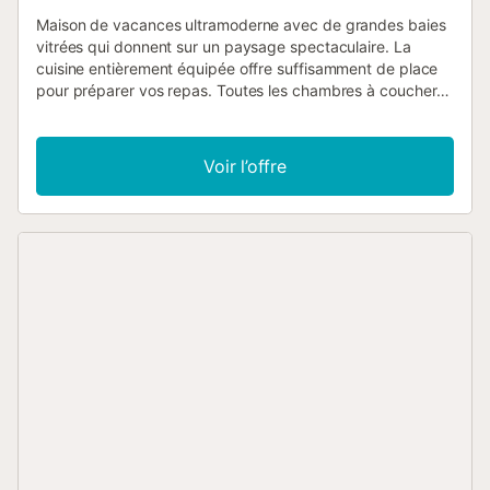
Maison de vacances ultramoderne avec de grandes baies
vitrées qui donnent sur un paysage spectaculaire. La
cuisine entièrement équipée offre suffisamment de place
pour préparer vos repas. Toutes les chambres à coucher
du premier étage sont meublées avec un goût choisi et la
chambre principale offre une vue privilégiée sur la piscine
et la Méditerranée. La belle terrasse avec voile d'ombrage
Voir l’offre
et meubles de jardin exquis, située juste en face de la
piscine, invite à des réunions et des repas romantiques
avec une vue imprenable sur les montagnes environnantes
et les petites maisons blanches typiques des villages et de
la côte. À Cómpeta, goûtez à la cuisine rurale typique et
essayez par exemple les "migas" ou prenez tout
simplement quelques-unes des délicieuses tapas pour
combler une petite faim. Profitez de vacances
prometteuses avec une garantie de bien-être au plus haut
niveau ! La maison, construite sur une pente, n'est
accessible que par plusieurs escaliers (56 marches).
L'accès à la maison se fait par un chemin de terre escarpé
qui n'est asphalté que par endroits....