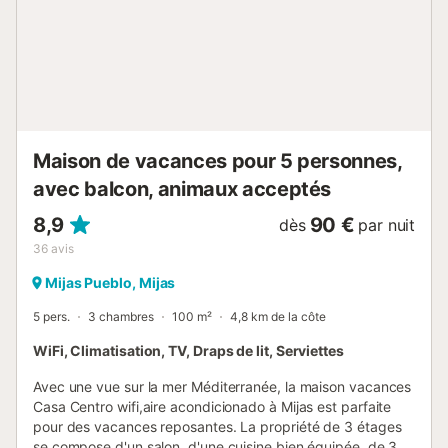
YourRentals....
Maison de vacances pour 5 personnes,
avec balcon, animaux acceptés
8,9
90 €
dès
par nuit
36
avis
Mijas Pueblo, Mijas
5 pers.
3 chambres
100 m²
4,8 km de la côte
WiFi, Climatisation, TV, Draps de lit, Serviettes
Avec une vue sur la mer Méditerranée, la maison vacances
Casa Centro wifi,aire acondicionado à Mijas est parfaite
pour des vacances reposantes. La propriété de 3 étages
se compose d'un salon, d'une cuisine bien équipée, de 3