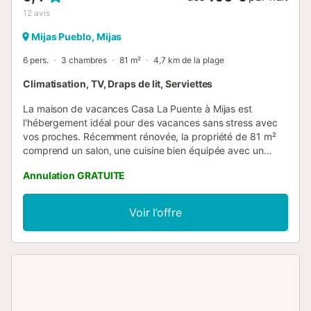
12
avis
Mijas Pueblo, Mijas
6 pers.
3 chambres
81 m²
4,7 km de la plage
Climatisation, TV, Draps de lit, Serviettes
La maison de vacances Casa La Puente à Mijas est
l'hébergement idéal pour des vacances sans stress avec
vos proches. Récemment rénovée, la propriété de 81 m²
comprend un salon, une cuisine bien équipée avec un
lave-vaisselle, 3 chambres et 2 salles de bains et peut
Annulation GRATUITE
donc accueillir six personnes. Les équipements
supplémentaires incluent la climatisation, un ventilateur, le
chauffage, un lave-linge, des moustiquaires aux fenêtres,
Voir l’offre
une télévision ainsi que des livres et jouets pour enfants.
Une chaise haute est également disponible. La propriété
bénéficie d'un emplacement fantastique au centre de
Mijas, à proximité des supermarchés, des restaurants et
des attractions touristiques. Parking gratuit disponible
dans la rue. Les familles avec enfants sont les bienvenues.
Les animaux domestiques ne sont pas admis. Le Wi-Fi