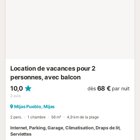
kilomètres et il y a un bus permanent pour s'y rendre. La
ville de Mijas est une attraction touristique en raison de sa
beauté. Un animal de compagnie est autorisé. La
célébration d'événements dans cette propriété n'est pas
autorisée. Cette propriété dispose d'un système pratique
de check-in automatique....
Location de vacances pour 2
personnes, avec balcon
10,0
68 €
dès
par nuit
2
avis
Mijas Pueblo, Mijas
2 pers.
1 chambre
56 m²
4,9 km de la plage
Internet, Parking, Garage, Climatisation, Draps de lit,
Serviettes