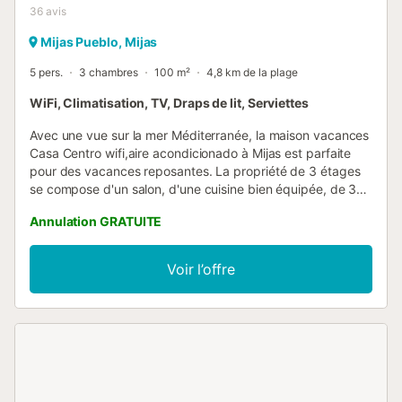
36
avis
Mijas Pueblo, Mijas
5 pers.
3 chambres
100 m²
4,8 km de la plage
WiFi, Climatisation, TV, Draps de lit, Serviettes
Avec une vue sur la mer Méditerranée, la maison vacances
Casa Centro wifi,aire acondicionado à Mijas est parfaite
pour des vacances reposantes. La propriété de 3 étages
se compose d'un salon, d'une cuisine bien équipée, de 3
chambres et de 2 salles de bains et peut donc accueillir 5
Annulation GRATUITE
personnes. Les équipements supplémentaires
comprennent un espace de travail dédié pour le télétravail
ainsi qu'une smart TV avec des services de streaming. Un
Voir l’offre
lit bébé est également disponible. Ce logement n'offre pas
: Wi-Fi et la climatisation. Cette location de vacances offre
un espace extérieur privé avec une terrasse couverte et
un barbecue. Cette location de vacances dispose d'une
terrasse plein air partagée pour des soirées de détente.
Les transports publics sont accessibles à pied. Il y a une
piscine municipale dans la ville. La plage n'est qu'à 7