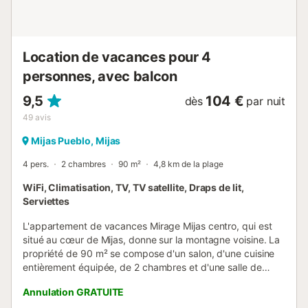
Location de vacances pour 4
personnes, avec balcon
9,5
104 €
dès
par nuit
49
avis
Mijas Pueblo, Mijas
4 pers.
2 chambres
90 m²
4,8 km de la plage
WiFi, Climatisation, TV, TV satellite, Draps de lit,
Serviettes
L'appartement de vacances Mirage Mijas centro, qui est
situé au cœur de Mijas, donne sur la montagne voisine. La
propriété de 90 m² se compose d'un salon, d'une cuisine
entièrement équipée, de 2 chambres et d'une salle de
bains et peut donc accueillir 4 personnes. Les
Annulation GRATUITE
équipements supplémentaires comprennent un haut Wi-Fi