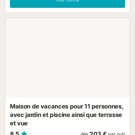
canapé confortable en regardant votre série préférée en
streaming. Cuisinez dans la cuisine entièrement équipée et
savourez vos repas dans la magnifique salle à manger
avec vue panoramique. L'espace extérieur est vaste et de
style méditerranéen. Passez des heures ensoleillées au
bord de la piscine privée ou choisissez un petit coin à
l'ombre pour savourer un vin blanc bien frais en
contemplant le pittoresque paysage côtier. Profitez de
l'espace barbecue traditionnel pour organiser des
barbecues d'ambiance et admirer le coucher de soleil sur
la mer. Promenez-vous dans les ruelles étroites de Mijas
Pueblo et faites-vous servir une sangria fruitée sur les
plages de Fuengirola. Faites une excursion à Malaga et
explorez sa magnifique vieille ville....
Maison de vacances pour 11 personnes,
avec jardin et piscine ainsi que terrasse
et vue
8,5
203 €
dès
par nuit