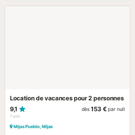
accessible à pied. 🛏️ Il dispose d'une chambre et peut
accueillir jusqu'à 4 personnes (2 adultes maximum), avec
un salon spacieux et lumineux, parfait pour vous détendre
après une journée de tourisme. 🌿 Profitez de sa grande
terrasse de 32 m² avec mobilier d'extérieur, idéale pour les
petits-déjeuners au soleil ou les dîners en plein air. 💦
Accès à la piscine commune, climatisation dans tout le
logement, wifi, et une cuisine américaine entièrement
équipée pour que vous vous sentiez comme chez vous.
Bien qu'il ne dispose pas de parking, à moins d'une minute
à pied, vous trouverez un parking public ouvert 24h/24 à
un prix très abordable. De plus, son excellente localisation
vous permet de découvrir la Costa del Sol en toute
simplicité : plages, sentiers naturels, terrains de golf, parcs
aquatiques et villes comme Fuengirola, Malaga ou Marbella
à moins de 40...
Location de vacances pour 2 personnes
9,1
153 €
dès
par nuit
7
avis
Mijas Pueblo, Mijas