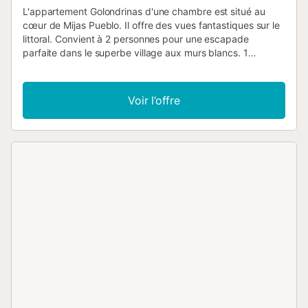
L'appartement Golondrinas d'une chambre est situé au
cœur de Mijas Pueblo. Il offre des vues fantastiques sur le
littoral. Convient à 2 personnes pour une escapade
parfaite dans le superbe village aux murs blancs. 1
chambre, 1 salle de bains, piscine commune. Le village de
Mijas est situé dans les basses terres de la Sierra de Mijas,
à 428 mètres au-dessus du niveau de la mer. La ville
Voir l’offre
principale la plus proche est la station balnéaire espagnole
de Fuengirola (8 km) et l'aéroport de Malaga se trouve à
25 minutes en voiture. Mijas a réussi à conserver une
grande partie de son charme de "village blanc", avec ses
rues pavées, étroites et sinueuses, ses murs éblouissants
blanchis à la chaux et ses vues à couper le souffle....