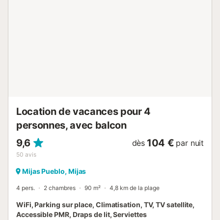
renommée internationale Miraflores, Golf, La Cala Resort
Golf, La Siesta Golf, La Noria et Santana Golf & Country
Club à Mijas à l'excellente plage de Cala de Mijas,
régulièrement récompensée par le drapeau bleu, vous
avez un grand choix. Vous pouvez également faire de
magnifiques randonnées dans les bois. Sans aucun doute,
cette villa est une option très recommandée pour les
amateurs de golf et de nature qui cherchent un bel endroit
pour passer leurs vacances en famille ou entre amis....
Location de vacances pour 4
personnes, avec balcon
9,6
104 €
dès
par nuit
50
avis
Mijas Pueblo, Mijas
4 pers.
2 chambres
90 m²
4,8 km de la plage
WiFi, Parking sur place, Climatisation, TV, TV satellite,
Accessible PMR, Draps de lit, Serviettes