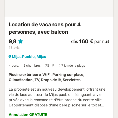
Location de vacances pour 4
personnes, avec balcon
9,8
160 €
dès
par nuit
73
avis
Mijas Pueblo, Mijas
4 pers.
2 chambres
78 m²
4,7 km de la plage
Piscine extérieure, WiFi, Parking sur place,
Climatisation, TV, Draps de lit, Serviettes
La propriété est un nouveau développement, offrant une
vie de luxe au cœur de Mijas pueblo mélangeant la vie
privée avec la commodité d'être proche du centre ville.
L'appartement dispose d'une belle piscine sur le toit et
d'un parking privé sécurisé avec un ascenseur pour
Annulation GRATUITE
l'appartement et la piscine. L'intérieur est un espace ouvert