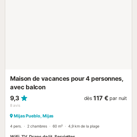
balcons parfaits pour admirer les environs. La propriété
donne accès à un espace commun avec piscine clôturée,
ouverte du 15 mars au 31 octobre de 8h00 à 20h00, ainsi
qu’à une douche extérieure pratique. L’emplacement est
idéal, avec des transports en commun accessibles à pied,
facilitant vos déplacements sans voiture. Pour une
expérience sereine : * Animaux non admis. * Interdiction
de fumer à l’intérieur. * Événements non autorisés. * Merci
de respecter la tranquillité des voisins après minuit. Un
hébergement parfait pour ceux qui recherchent détente,
confort et vues inoubliables....
Maison de vacances pour 4 personnes,
avec balcon
9,3
117 €
dès
par nuit
8
avis
Mijas Pueblo, Mijas
4 pers.
2 chambres
60 m²
4,9 km de la plage
WiFi, TV, Draps de lit, Serviettes