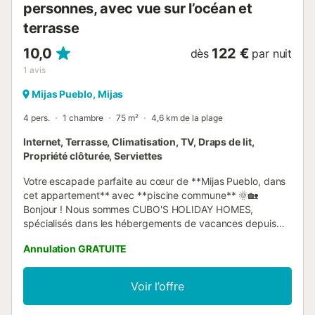
personnes, avec vue sur l’océan et
terrasse
10,0
122 €
dès
par nuit
1
avis
Mijas Pueblo, Mijas
4 pers.
1 chambre
75 m²
4,6 km de la plage
Internet, Terrasse, Climatisation, TV, Draps de lit,
Propriété clôturée, Serviettes
Votre escapade parfaite au cœur de **Mijas Pueblo, dans
cet appartement** avec **piscine commune** 🌞🏡
Bonjour ! Nous sommes CUBO'S HOLIDAY HOMES,
spécialisés dans les hébergements de vacances depuis
2005. Découvrez cet appartement **moderne et
Annulation GRATUITE
confortable** de 75 m², idéal pour les couples, les familles
ou les voyageurs en quête de confort et de situation
privilégiée. Situé à seulement 100 m du charmant centre
Voir l’offre
de Mijas Pueblo, vous aurez à portée de main restaurants
locaux, cafés, supermarchés, parcs et monuments, le tout