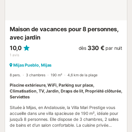
silence et être attentif aux voisins. Veuillez vider les
poubelles tous les soirs dans le conteneur situé à l'extérie...
Maison de vacances pour 8 personnes,
avec jardin
10,0
330 €
dès
par nuit
1
avis
Mijas Pueblo, Mijas
8 pers.
3 chambres
190 m²
4,6 km de la plage
Piscine extérieure, WiFi, Parking sur place,
Climatisation, TV, Jardin, Draps de lit, Propriété clôturée,
Serviettes
Située à Mijas, en Andalousie, la Villa Mari Prestige vous
accueille dans une villa spacieuse de 190 m², idéale pour
jusqu’à 8 personnes. Elle dispose de 3 chambres, 2 salles
de bains et d’un salon confortable. La cuisine privée
entièrement équipée comprend plusieurs machines à café