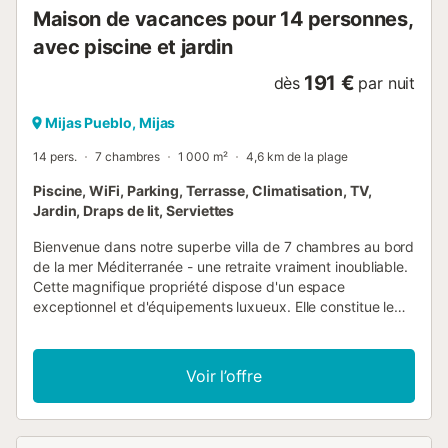
Maison de vacances pour 14 personnes,
avec piscine et jardin
191 €
dès
par nuit
Mijas Pueblo, Mijas
14 pers.
7 chambres
1 000 m²
4,6 km de la plage
Piscine, WiFi, Parking, Terrasse, Climatisation, TV,
Jardin, Draps de lit, Serviettes
Bienvenue dans notre superbe villa de 7 chambres au bord
de la mer Méditerranée - une retraite vraiment inoubliable.
Cette magnifique propriété dispose d'un espace
exceptionnel et d'équipements luxueux. Elle constitue le
point de départ idéal pour explorer et profiter de la Costa
del Sol. Ne manquez pas l'occasion de réserver une villa
qui transformera vos vacances en une expérience
Voir l’offre
vraiment spéciale pour vous et vos proches. Nous nous
efforçons d'aider nos clients à découvrir le meilleur de la
Costa del Sol en leur donnant des conseils sur les meilleurs
restaurants, activités et lieux de loisirs de la région. Vous et