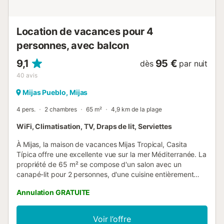
Location de vacances pour 4
personnes, avec balcon
9,1
95 €
dès
par nuit
40
avis
Mijas Pueblo, Mijas
4 pers.
2 chambres
65 m²
4,9 km de la plage
WiFi, Climatisation, TV, Draps de lit, Serviettes
À Mijas, la maison de vacances Mijas Tropical, Casita
Típica offre une excellente vue sur la mer Méditerranée. La
propriété de 65 m² se compose d'un salon avec un
canapé-lit pour 2 personnes, d'une cuisine entièrement
équipée, de 2 chambres et d'une salle de bains et peut
Annulation GRATUITE
donc accueillir 4 personnes. Les équipements
supplémentaires comprennent un Wi-Fi haut débit (adapté
aux appels vidéo) avec un espace travail dédié pour le
Voir l’offre