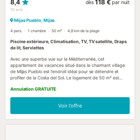
8,4
118 €
dès
par nuit
10
avis
Mijas Pueblo, Mijas
4 pers.
1 chambre
50 m²
4,8 km de la plage
Piscine extérieure, Climatisation, TV, TV satellite, Draps
de lit, Serviettes
Avec une superbe vue sur la Méditerranée, cet
appartement de vacances situé dans le charmant village
de Mijas Pueblo est l’endroit idéal pour se détendre et
profiter de la Costa del Sol. Le logement de 50 m² est
conçu pour offrir confort et fonctionnalité. Il comprend un
Annulation GRATUITE
salon accueillant avec canapé-lit pour deux personnes,
une cuisine entièrement équipée, une chambre, une salle
de bain et peut accueillir jusqu’à 4 personnes. Vous
Voir l’offre
disposez également d’un espace de travail adapté au
télétravail, d’une télévision, de la climatisation, d’un lave-
linge ainsi que de serviettes pour la plage ou la piscine
pour encore plus de confort. À l’extérieur, détendez-vous
sur la terrasse privée non couverte ou profitez de deux