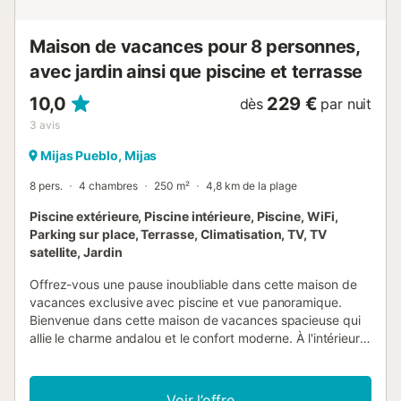
Maison de vacances pour 8 personnes,
avec jardin ainsi que piscine et terrasse
10,0
229 €
dès
par nuit
3
avis
Mijas Pueblo, Mijas
8 pers.
4 chambres
250 m²
4,8 km de la plage
Piscine extérieure, Piscine intérieure, Piscine, WiFi,
Parking sur place, Terrasse, Climatisation, TV, TV
satellite, Jardin
Offrez-vous une pause inoubliable dans cette maison de
vacances exclusive avec piscine et vue panoramique.
Bienvenue dans cette maison de vacances spacieuse qui
allie le charme andalou et le confort moderne. À l'intérieur,
des pièces aménagées de manière traditionnelle et
élégante vous attendent. Laissez la brise marine balayer le
salon pendant que vous vous détendez le soir sur le
Voir l’offre