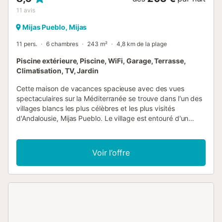
11
avis
Mijas Pueblo, Mijas
11 pers.
6 chambres
243 m²
4,8 km de la plage
Piscine extérieure, Piscine, WiFi, Garage, Terrasse,
Climatisation, TV, Jardin
Cette maison de vacances spacieuse avec des vues
spectaculaires sur la Méditerranée se trouve dans l'un des
villages blancs les plus célèbres et les plus visités
d'Andalousie, Mijas Pueblo. Le village est entouré d'un
paysage montagneux avec un centre historique composé
de maisons blanchies à la chaux si typiques. La villa est
dotée d'un aménagement qui favorise le confort et la
Voir l’offre
tranquillité et d'un équipement qui garantit le plaisir de vos
vacances en famille ou entre amis : La maison dispose de
beaucoup de place et d'espace avec des zones de
détente dans le jardin et sur la terrasse. Une magnifique
piscine offre à la fois détente et rafraîchissement. Vous
séjournerez ici dans un environnement qui offre une large
palette d'activités de loisirs : Du golf sur les terrains de