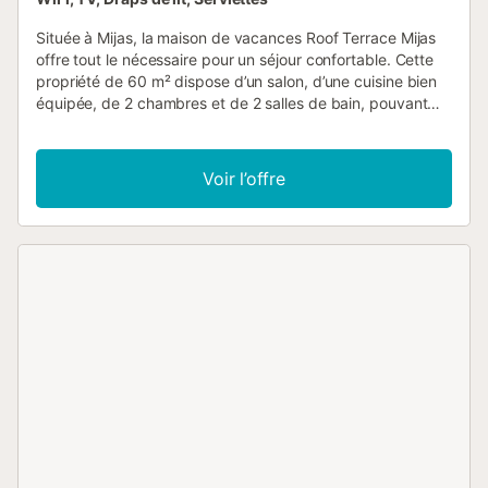
Située à Mijas, la maison de vacances Roof Terrace Mijas
offre tout le nécessaire pour un séjour confortable. Cette
propriété de 60 m² dispose d’un salon, d’une cuisine bien
équipée, de 2 chambres et de 2 salles de bain, pouvant
accueillir 4 personnes. Vous bénéficierez également du Wi-
Fi haut débit (adapté aux appels vidéo), de la climatisation
dans les deux chambres, d’une télévision et d’un lave-
Voir l’offre
linge. L’espace extérieur privé comprend une terrasse
couverte et un balcon. Un parking est disponible dans la
rue. Les animaux de compagnie, la cigarette et les fêtes
ne sont pas autorisés....