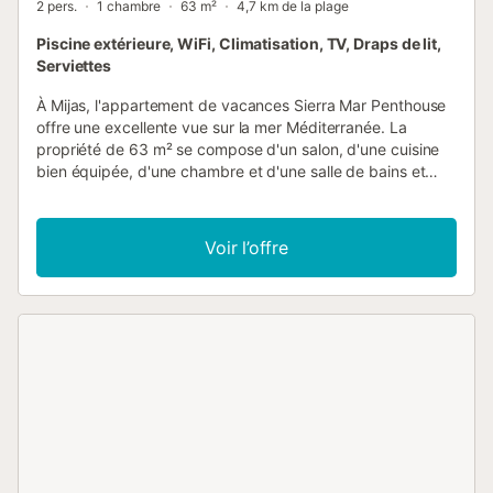
2 pers.
1 chambre
63 m²
4,7 km de la plage
Piscine extérieure, WiFi, Climatisation, TV, Draps de lit,
Serviettes
À Mijas, l'appartement de vacances Sierra Mar Penthouse
offre une excellente vue sur la mer Méditerranée. La
propriété de 63 m² se compose d'un salon, d'une cuisine
bien équipée, d'une chambre et d'une salle de bains et
peut donc accueillir 2 personnes. Les équipements
supplémentaires comprennent le Wi-Fi haut débit (adapté
aux appels vidéo), une smart TV avec services de
Voir l’offre
streaming, la climatisation ainsi qu'une machine à laver. Lit
d'enfant et chaise haute disponibles sur demande. Cette
location de vacances offre un espace extérieur privé avec
une terrasse couverte. Les clients ont également accès à
un espace extérieur partagé avec une piscine (ouverte
toute l'année de 9h00 à 21h00), 2 terrasses pleines et une
douche extérieure. Un parking gratuit est disponible dans
la rue. Les animaux domestiques, les fumeurs et les
célébrations d'événements ne sont pas autorisés. La
propriété a un intérieur sans marche....