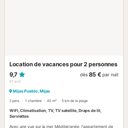
n'est pas disponible. Les fêtes sont autorisées. null...
Location de vacances pour 2 personnes
9,7
85 €
dès
par nuit
67
avis
Mijas Pueblo, Mijas
2 pers.
1 chambre
40 m²
5 km de la plage
WiFi, Climatisation, TV, TV satellite, Draps de lit,
Serviettes
Avec une vue sur la mer Méditerranée, l'appartement de