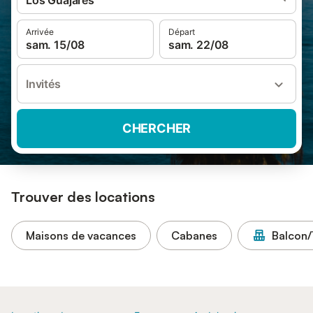
Los Guájares
Arrivée
Départ
sam. 15/08
sam. 22/08
Invités
CHERCHER
Trouver des locations
Maisons de vacances
Cabanes
Balcon/