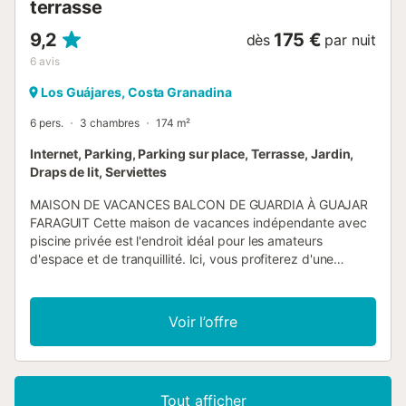
terrasse
9,2
175 €
dès
par nuit
6
avis
Los Guájares, Costa Granadina
6 pers.
3 chambres
174 m²
Internet, Parking, Parking sur place, Terrasse, Jardin,
Draps de lit, Serviettes
MAISON DE VACANCES BALCON DE GUARDIA À GUAJAR
FARAGUIT Cette maison de vacances indépendante avec
piscine privée est l'endroit idéal pour les amateurs
d'espace et de tranquillité. Ici, vous profiterez d'une
grande intimité. Depuis la terrasse, vous pourrez admirer
de magnifiques vues sur la mer, les montagnes et la vallée.
Des espaces lounge et coin salon confortables sont
Voir l’offre
aménagés partout. Vous trouverez une terrasse lounge
couverte, une véranda spacieuse et couverte avec un coin
repas, des chaises longues autour de la piscine et un
charmant lit lounge. Autour de Casa Balcon de Guardia
Tout afficher
poussent des arbres fruitiers. Goûtez aux délicieuses