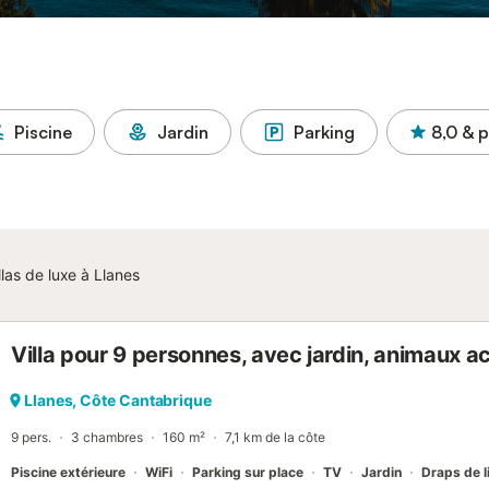
Piscine
Jardin
Parking
8,0
& p
llas de luxe à Llanes
Villa pour 9 personnes, avec jardin, animaux 
Llanes, Côte Cantabrique
9 pers.
3 chambres
160 m²
7,1 km de la côte
Piscine extérieure
WiFi
Parking sur place
TV
Jardin
Draps de l