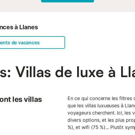
famille ou entre amis au soleil. Le rez-de-chaussée de la villa abrit
avec une cuisine entièrement équipée et un coin petit-déjeuner tran
soleil et un espace repas convivial. Des meubles traditionnels rempl
lumineuses et ouvertes éclairent tous les espaces de ...
nces à Llanes
ments de vacances
: Villas de luxe à L
nt les villas
En ce qui concerne les filtres
que les villas luxueuses à Lla
voyageurs cherchent. Ici, les 
divers options, et les plus pro
%), et wifi (75 %)... Plutôt sym