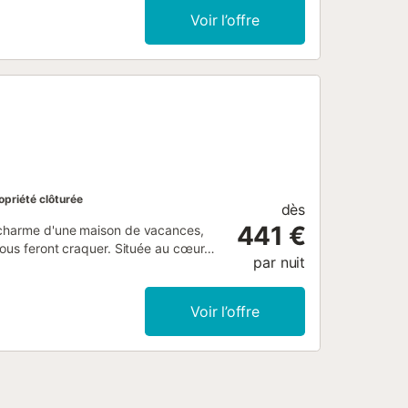
 dispose d'une terrasse plein air
Voir l’offre
 l'accès à un espace extérieur partagé
ve à proximité de la plage et un court
t disponible sur la propriété et un
s et la célébration d'événements ne
opriété clôturée
dès
441 €
e charme d'une maison de vacances,
vous feront craquer. Située au cœur
par nuit
30 minutes à pied de la côte, vous
mprégnant du style de vie espagnol
ctérise par son jardin luxuriant, son
Voir l’offre
eurs offrent un mélange de décoration
e touches réconfortantes. Une
et de circuler librement ; imaginez de
n famille à l'intérieur. Répartie sur
onnes, parfait pour des vacances en