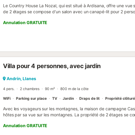
Le Country House La Nozal, qui est situé à Ardisana, offre une vue 
de 2 étages se compose d'un salon avec un canapé-lit pour 2 perso
3 chambres et de 2 salles de bains et peut donc accueillir 9 perso
Annulation GRATUITE
supplémentaires comprennent un Wi-Fi haut débit (permettant les app
qu'une machine à laver. Un lit bébé et une chaise haute sont égal
propose pas : la climatisation. Cette location de vacances dispose 
une piscine, un jardin, une terrasse couverte, un balcon, un barbecu
idéale pour profiter du soleil et se détendre en plein air. Une place 
propriété et un parking gratuit est disponible dans la rue. Un ma
autorisé. Il est interdit de fumer dans cette propriété. Cette propr
Villa pour 4 personnes, avec jardin
pratique....
Andrín, Llanes
4 pers.
2 chambres
90 m²
800 m de la côte
WiFi
Parking sur place
TV
Jardin
Draps de lit
Propriété clôtur
Avec les voyageurs sur les montagnes, la maison de campagne Cas
hôtes par sa vue sur les montagnes. La propriété de 2 étages se co
chambres et d'une salle de bains ainsi que de toilettes supplémentai
Annulation GRATUITE
personnes. Les équipements supplémentaires comprennent le Wi-Fi 
une télévision ainsi qu'une machine à laver. Un lit bébé et une chai