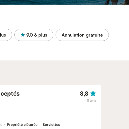
lus
9,0
& plus
Annulation gratuite
acceptés
8,8
8
avis
it
Propriété clôturée
Serviettes