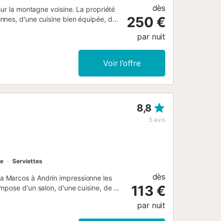
dès
sur la montagne voisine. La propriété
250 €
nnes, d'une cuisine bien équipée, de
nnes. Les équipements
par nuit
els vidéo), une télévision ainsi
ement disponibles. Cet hébergement ne
d'une oasis extérieure privée avec
Voir l’offre
e et une douche extérieure. Elle est
de parking est disponible sur la
ximum de 2 animaux domestiques est
iété dispose d'un système de check-in
8,8
5
avis
ée
Serviettes
dès
a Marcos à Andrin impressionne les
113 €
mpose d'un salon, d'une cuisine, de 2
res et peut donc accueillir 4
par nuit
haut débit (permet des appels vidéo),
se haute sont également disponibles.