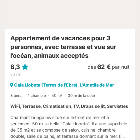
Cette propriété dispose de directives pour aider les hôtes
à trier correctement les déchets. De plus amples
informations sont fournies sur place. Cette propriété
dispose d'un éclairage à faible c...
Appartement de vacances pour 3
personnes, avec terrasse et vue sur
l’océan, animaux acceptés
8,3
62 €
dès
par nuit
6
avis
Cala Llobeta (Terres de l'Ebre), L'Ametlla de Mar
3 pers.
1 chambre
40 m²
30 m de la côte
WiFi, Terrasse, Climatisation, TV, Draps de lit, Serviettes
Charmant bungalow situé sur le front de mer et à
seulement 50 m. la belle "Cala Llobeta". Il a une superficie
de 35 m2 et se compose de salon, cuisine, chambre
double, salle de bains, et terrasse donnant sur la mer. Il