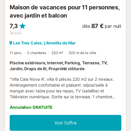
Maison de vacances pour 11 personnes,
avec jardin et balcon
7,3
87 €
dès
par nuit
26
avis
Les Tres Cales, L'Ametlla de Mar
11 pers.
5 chambres
220 m²
300 m de la côte
Piscine extérieure, Internet, Parking, Terrasse, TV,
Jardin, Draps de lit, Propriété clôturée
"Villa Cala Nova A", villa 6 pièces 220 m2 sur 2 niveaux.
Aménagement confortable et plaisant: séjour/salle à
manger avec table pour les repas, TV (satellite) et
Télévision numérique. Sortie sur la terrasse. 1 chambre
avec 1 grand-lit (150 cm), ventilateur. Cuisine (four, lave-
Annulation GRATUITE
vaisselle, 3 plaques vitrocéramiques, grille-pain, bouilloire
électrique, micro-ondes, congélateur, cafetière électrique).
Douche/WC. Pas de chauffage. À l'étage supérieur: 1
Voir l’offre
chambre avec 1 grand-lit (150 cm). Sortie sur la terrasse. 1