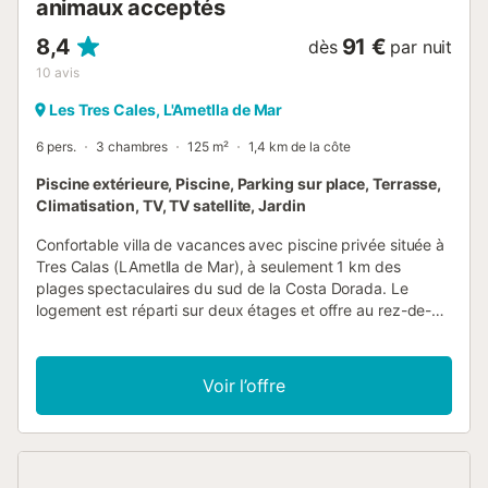
animaux acceptés
8,4
91 €
dès
par nuit
10
avis
Les Tres Cales, L'Ametlla de Mar
6 pers.
3 chambres
125 m²
1,4 km de la côte
Piscine extérieure, Piscine, Parking sur place, Terrasse,
Climatisation, TV, TV satellite, Jardin
Confortable villa de vacances avec piscine privée située à
Tres Calas (LAmetlla de Mar), à seulement 1 km des
plages spectaculaires du sud de la Costa Dorada. Le
logement est réparti sur deux étages et offre au rez-de-
chaussée deux chambres à coucher, un salon/salle à
manger avec sortie sur la terrasse couverte et accès à la
piscine, une kitchenette et une salle de bain complète.
Voir l’offre
L'étage supérieur abrite une suite avec salle de bain
complète et balcon. Profitez de la vue fantastique aussi
bien sur les montagnes que sur la mer ! Les fenêtres de la
maison sont équipées de double vitrage et la cheminée à
l'intérieur permet de passer des heures agréables les jours