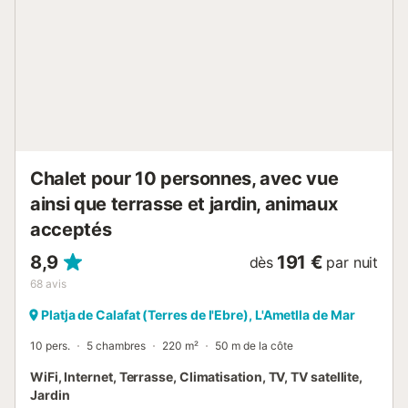
cristallines, la plupart sans foules et certaines d’entre elles
vierges. Un scénario idéal pour marcher sur le GR-92, faire
une excursion à vélo, en bateau ou en kayak, ou faire de la
plongée sous-marine et découvrir les secrets qui se
cachent au fond du golfe de Sant Jordi. Sur la Costa
Dorada, il y a le front de mer de Calafat, où se trouvent
l'urbanisation, le circuit de vitesse et le...
Chalet pour 10 personnes, avec vue
ainsi que terrasse et jardin, animaux
acceptés
8,9
191 €
dès
par nuit
68
avis
Platja de Calafat (Terres de l'Ebre), L'Ametlla de Mar
10 pers.
5 chambres
220 m²
50 m de la côte
WiFi, Internet, Terrasse, Climatisation, TV, TV satellite,
Jardin