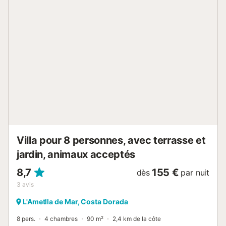
événements ou les fêtes de jeunes. DESCRIPTION DE LA
ZONE La Costa Dorada est la côte la plus réputée de
Catalogne avec 37 plages au Pavillon Bleu, pour sa qualité
et son excellent état de conservation. Ce sont des plages
et de petites criques de rêve aux eaux turquoises et
cristallines, la plupart sans foules et certaines d’entre elles
vierges. Un scénario idéal pour marcher sur le GR-92, faire
une excursion à vélo, en bateau ou en kayak, ou faire de la
plongée sous-marine et découvrir les secrets qui se
cachent au fond du golfe de Sant Jordi. Sur la Costa
Dorada, il y a le front de mer de Calafat, où se trouvent
l'urbanisa...
Villa pour 8 personnes, avec terrasse et
jardin, animaux acceptés
8,7
155 €
dès
par nuit
3
avis
L'Ametlla de Mar, Costa Dorada
8 pers.
4 chambres
90 m²
2,4 km de la côte