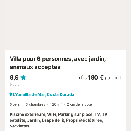
événements et fêtes de jeunes ne sont pas autorisés.
DESCRIPTION DE LA RÉGION La Costa Dorada est l’une
des destinations les plus réputées de Catalogne, avec de
nombreuses plages labellisées Pavillon Bleu pour la qualité
de leurs eaux et leur excellent état de conservation. On y
trouve des criques et plages aux eaux turquoise et
cristallines, souvent peu fréquentées voire sauvages,
idéales pour se détendre et profiter de la nature. Cet
environnement est parfait pour explorer le littoral à pied via
le sentier GR-92, ou pr...
Villa pour 6 personnes, avec jardin,
animaux acceptés
8,9
180 €
dès
par nuit
9
avis
L'Ametlla de Mar, Costa Dorada
6 pers.
3 chambres
120 m²
2 km de la côte
Piscine extérieure, WiFi, Parking sur place, TV, TV
satellite, Jardin, Draps de lit, Propriété clôturée,
Serviettes