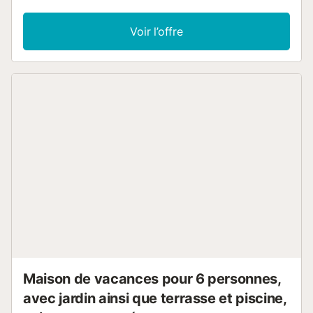
pour vos vacances,vous trouverez une grande variété de
mets à base des produits produits dans nos terre et
Voir l’offre
mer;comme le riz,l'huile d'olive,les fruits et légumes et les
poissons et coquillages pêché dans notre baie PRECIO 1
Mascota 25€ ; PRECIO AIRE ACONDICIONADO/ BOMBA
DE CALOR: 14€ DIA, ESTA CASA DISPONE DE 2 MÀQUINA
ES OBLIGATORIO PAGAR LA TASA TURISTICA, EL PRECIO
ES 1.75€ POR PERSONA Y DIA A PARTIR DE 16AÑOS...
Maison de vacances pour 6 personnes,
avec jardin ainsi que terrasse et piscine,