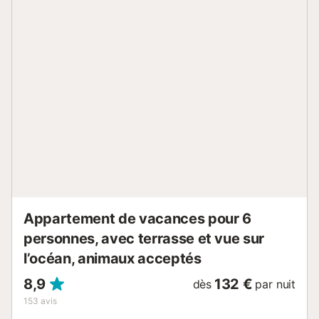
plus froids. Tous les services quotidiens sont accessibles à
moins de 500 mètres et vous pouvez garer votre voiture
sur le terrain. La verte Costa Dorada offre des plages de
sable fin et des criques cachées où l'on peut se baigner
dans une eau transparente. Et si vous aimez les sports
nautiques, vous pourrez pratiquer la plongée avec tuba, le
ski nautique, le paddle, la plongée, la planche à voile, le
parasailing ou la pêche dans un environnement très
attrayant. De nombreuses localités de la région sont des
villages de pêcheurs qui proposent une offre culinaire de
premier ordre et de nombreuses options de
divertissement. De plus, la région est une région viticole
réputée....
Appartement de vacances pour 6
personnes, avec terrasse et vue sur
l’océan, animaux acceptés
8,9
132 €
dès
par nuit
153
avis