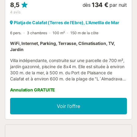
8,5
134 €
dès
par nuit
4
avis
Platja de Calafat (Terres de l'Ebre), L'Ametlla de Mar
6 pers.
3 chambres
100 m²
150 m de la côte
WiFi, Internet, Parking, Terrasse, Climatisation, TV,
Jardin
Villa indépendante, construite sur une parcelle de 700 m²,
jardin gazonné, piscine de 8x4 m. Elle est située à environ
300 m. de la mer, à 500 m. du Port de Plaisance de
Calafat et à environ 600 m. de la plage de "L´Almadrava".
La maison (sans compter les terrasses) a superficie de 100
Annulation GRATUITE
m² et comprend d´une chambre avec un lit double plus un
lit simple, une chambre avec deux lits superposés, laquelle
donne accès a une autre chambre avec un lit double, une
Voir l’offre
toilette, une salle de bains avec baignoire, une cuisine
américaine, un salon - salle à manger donnant accès à une
pergola/terrasse couverte de 20m² avec un barbecue. La
maison dispose aussi d´une douche extérieure. La villa est
également pourvue d´une batterie de cuisine, de vaisselle,