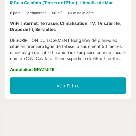
Cala Calafató (Terres de l'Ebre), L'Ametlla de Mar
6 pers.
2 chambres
60 m²
40 m de la côte
WiFi, Internet, Terrasse, Climatisation, TV, TV satellite,
Draps de lit, Serviettes
DESCRIPTION DU LOGEMENT Bungalow de plain-pied
situé en première ligne de falaise, à seulement 50 mètres
d’une plage de sable fin aux eaux turquoise connue sous le
nom de Cala Calafató. D’une superficie de 65 m², cette
maison chaleureuse dispose d’une terrasse avec vue sur la
Annulation GRATUITE
mer et d’une cour avec douche extérieure. Elle comprend
deux chambres doubles, une salle de bain complète et un
salon-salle à manger avec canapé-lit et télévision par
Voir l’offre
satellite. La cuisine est indépendante et entièrement
équipée avec four à gaz butane, réfrigérateur, micro-
ondes et machine à laver. Le logement dispose également
d’une connexion Wi-Fi afin de garantir un séjour
confortable et connecté en permanence. Ce bungalow est
idéal pour profiter du calme et de la sérénité d’un
environnement côtier privilégié. Le logement accueille les
familles et les groupes d’adultes responsables. Les