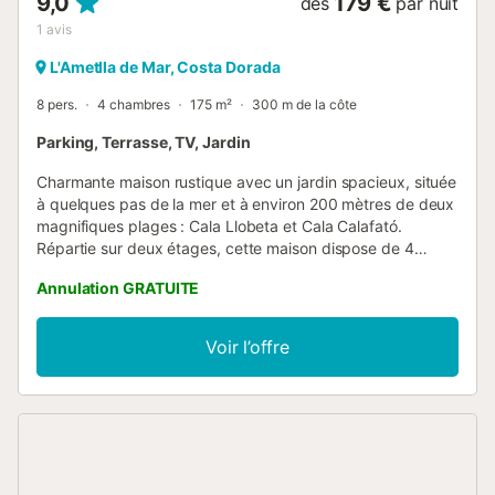
9,0
179 €
dès
par nuit
1
avis
L'Ametlla de Mar, Costa Dorada
8 pers.
4 chambres
175 m²
300 m de la côte
Parking, Terrasse, TV, Jardin
Charmante maison rustique avec un jardin spacieux, située
à quelques pas de la mer et à environ 200 mètres de deux
magnifiques plages : Cala Llobeta et Cala Calafató.
Répartie sur deux étages, cette maison dispose de 4
chambres, dont une suite parentale avec un lit double, et
Annulation GRATUITE
trois autres chambres, chacune meublée de deux lits
simples et équipée de placards intégrés. La propriété
dispose de 3 salles de bains complètes, dont une avec
Voir l’offre
une douche et deux avec des baignoires, ainsi que d'un
toilette supplémentaire pour les invités. Le cœur de la
maison est son salon-salle à manger spacieux, avec une
grande cheminée, parfait pour les soirées cosy à l'intérieur.
Sortez sur la terrasse, offrant une vue sereine sur le jardin
luxuriant, idéale pour les repas en plein air ou simplement
se détendre dans la brise marine fraîche. Pour les