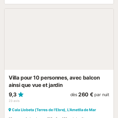
chambre avec 2 lits (90 cm). Sortie sur la terrasse. 1
chambre avec 1 lit (90 cm), 2 x 1 lits superposés (90 cm).
Sortie sur la terrasse. 1 chambre avec 2 lits (90 cm).
Bain/bidet/WC, douche/WC. 3 terrasses. Meubles de
terrasse, barbecue, loggia. A disposition: lave-linge, fer à
repasser, chaise haute pour enfant, lit bébé, sèche-
cheveux. Internet (Connexion WIFI, gratuit). Place de
parking (cloturée) près de la maison. Maximum 2 animaux/
chiens autorisés. HUTTE001295...
Villa pour 10 personnes, avec balcon
ainsi que vue et jardin
9,3
260 €
dès
par nuit
23
avis
Cala Llobeta (Terres de l'Ebre), L'Ametlla de Mar