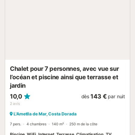
amateurs de soleil, un solarium offre l'endroit parfait pour
profiter du soleil méditerranéen. La cuisine entièrement
équipée et de taille généreuse est un régal pour les chefs,
avec des équipements modernes tels que le chauffage,
une gamme d'appareils électroménagers comprenant un
four, un micro-ondes, une cafetière, un lave-vaisselle et un
lave-linge, ainsi qu'un barbecue pratique pour cuisiner et
recevoir à l'extérieur. Découvrez la tranquillité et la beauté
de la vie côtière dans cette charmante retraite, offrant à la
fois confort et commodité pour des...
Chalet pour 7 personnes, avec vue sur
l’océan et piscine ainsi que terrasse et
jardin
10,0
143 €
dès
par nuit
2
avis
L'Ametlla de Mar, Costa Dorada
7 pers.
4 chambres
140 m²
250 m de la côte
Piscine, WiFi, Internet, Terrasse, Climatisation, TV,