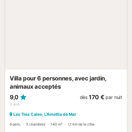
de verres, etc., d´une gazinière, d´un four électrique, d
´une micro-onde, d´un réfrigérateur avec congélateur, d
´un lave-linge, d´un lave-vaisselle et d´une télévision avec
chaînes françaises. Cet hébergement accueille les familles
et les groupes d'adultes responsables, mais n'autorise pas
les événements ou les fêtes de jeunes.Cet hébergement
accueille les familles et les groupes d'adultes
responsables, mais n'autorise pas les événements ou les
fêtes de jeunes. DESCRIPTION DE LA ZONE La Costa
Dorada est la côte la plus réputée de Catalogne avec 37
plages au Pavillon Bleu, pour sa qualité et son excellent
état de conservation. Ce sont des plages ...
Villa pour 6 personnes, avec jardin,
animaux acceptés
9,0
170 €
dès
par nuit
3
avis
Les Tres Cales, L'Ametlla de Mar
6 pers.
3 chambres
140 m²
1,1 km de la côte