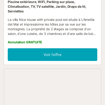
Piscine extérieure, WiFi, Parking sur place,
Climatisation, TV, TV satellite, Jardin, Draps de lit,
Serviettes
La villa Nice house with private pool est située à L'Ametlla
del Mar et impressionne les hôtes par sa vue sur les
montagnes. La propriété de 2 étages se compose d'un
salon, d'une cuisine, de 3 chambres et d'une salle de bain
et peut donc accueillir six personnes. Les équipements
Annulation GRATUITE
supplémentaires comprennent le Wi-Fi, une télévision, la
climatisation ainsi qu'une machine à laver. Un lit bébé est
également disponible. Cette location de vacances offre
Voir l’offre
une piscine privée, un jardin, une terrasse plein air, une
terrasse couverte, un balcon et un barbecue. Cette
propriété dispose de 2 terrasses, dont l'une est clôturée
par des moustiquaires et donne sur la piscine. La villa est
située dans un quartier très calme, sans voisins en face,
seulement une forêt. Un supermarché, un restaurant et une
boulangerie se trouvent à 400 m, tandis que trois criques
spectaculaires se trouvent à 1,4 km de la propriété. La ville
et l'autoroute sont toutes deux à 4 km, avec un arrêt de
bus situé dans le complexe. Port Aventura se trouve à 28
km. Une place de parking est disponible sur la propriété,