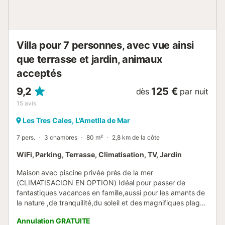
l'urbanisation, le circuit de vitesse et le port du même nom.
Calafat est une urbanisation tranquille et de haut standing,
avec plus de 2 km de côt...
Villa pour 7 personnes, avec vue ainsi
que terrasse et jardin, animaux
acceptés
9,2
125 €
dès
par nuit
15
avis
Les Tres Cales, L'Ametlla de Mar
7 pers.
3 chambres
80 m²
2,8 km de la côte
WiFi, Parking, Terrasse, Climatisation, TV, Jardin
Maison avec piscine privée près de la mer
(CLIMATISACION EN OPTION) Idéal pour passer de
fantastiques vacances en famille,aussi pour les amants de
la nature ,de tranquilité,du soleil et des magnifiques plages
ou de criques aux eaux transparente, Si vous aimez la
Annulation GRATUITE
bonne gastronomie,c'est l'endroit que vous devez choisir