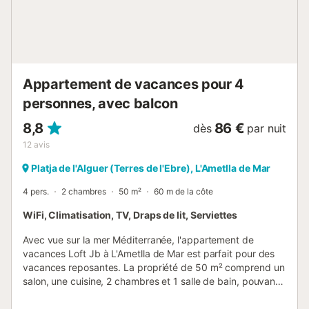
plages au Pavillon Bleu, pour sa qualité et son excellent
état de conservation. Ce sont des plages et de petites
criques de rêve aux eaux turquoises et cristallines, la
plupart sans foules et certaines d’entre elles vierges. Un
scénario idéal pour marcher sur le GR-92, faire une
excursion à vélo, en bateau ou en kayak, ou fai...
Appartement de vacances pour 4
personnes, avec balcon
8,8
86 €
dès
par nuit
12
avis
Platja de l'Alguer (Terres de l'Ebre), L'Ametlla de Mar
4 pers.
2 chambres
50 m²
60 m de la côte
WiFi, Climatisation, TV, Draps de lit, Serviettes
Avec vue sur la mer Méditerranée, l'appartement de
vacances Loft Jb à L'Ametlla de Mar est parfait pour des
vacances reposantes. La propriété de 50 m² comprend un
salon, une cuisine, 2 chambres et 1 salle de bain, pouvant
accueillir jusqu'à 4 personnes. Les services
supplémentaires incluent le Wi-Fi avec un espace de