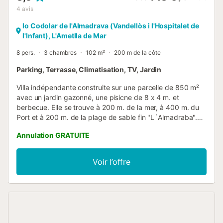
4
avis
lo Codolar de l'Almadrava (Vandellòs i l'Hospitalet de
l'Infant), L'Ametlla de Mar
8 pers.
3 chambres
102 m²
200 m de la côte
Parking, Terrasse, Climatisation, TV, Jardin
Villa indépendante construite sur une parcelle de 850 m²
avec un jardin gazonné, une pisicne de 8 x 4 m. et
berbecue. Elle se trouve à 200 m. de la mer, à 400 m. du
Port et à 200 m. de la plage de sable fin "L´Almadraba".
La maison comprend un salon-salle à manger s´ouvrant
Annulation GRATUITE
sur une terrasse couverte équipée avec meubles de jardin,
une chambre avec un lit double, une chambre avec deux
lits simples, une chambre avec deux lits superposés, deux
Voir l’offre
salle de bains complete et une cuisine indepéndante. La
villa comprend des plaques éléctriques et un four
éléctrique, un micro-ondes, un réfrigérateur avec
congélateur, un lave-linge, un lave-vaisselle et une
télévision. Cet hébergement accueille les familles et les
groupes d'adultes responsables, mais n'autorise pas les