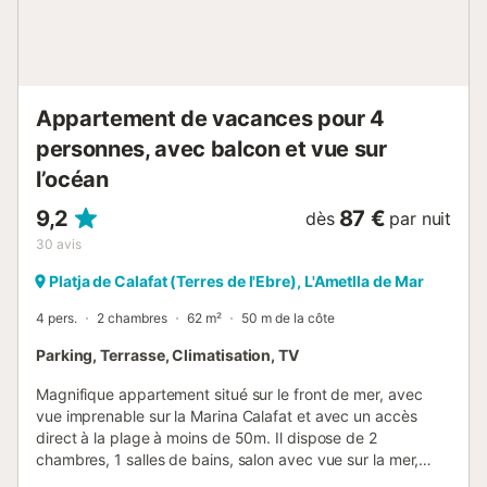
et un parking gratuit est disponible dans la rue. Les
familles avec enfants sont les bienvenues. 1 petit animal de
compagnie peut être admis uniquement sur demande. La
célébration d'événements dans cette propriété n'est pas
autorisée....
Appartement de vacances pour 4
personnes, avec balcon et vue sur
l’océan
9,2
87 €
dès
par nuit
30
avis
Platja de Calafat (Terres de l'Ebre), L'Ametlla de Mar
4 pers.
2 chambres
62 m²
50 m de la côte
Parking, Terrasse, Climatisation, TV
Magnifique appartement situé sur le front de mer, avec
vue imprenable sur la Marina Calafat et avec un accès
direct à la plage à moins de 50m. Il dispose de 2
chambres, 1 salles de bains, salon avec vue sur la mer,
cuisine équipée (il n'y a PAS de four) et terrasses avec des