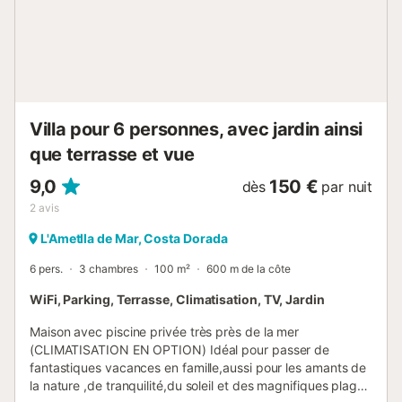
compagnie : 75 € par séjour - VARIOS : 1 € par séjour -
recharge de voiture électrique : 70 € par semaine - lit
d'appoint : 50 € par séjour Ce logement est diffusé par un
professionnel. Sauf mention contraire, les prestations,
telles que ménage, draps, serviettes etc.. ne sont pas
incluses dans le prix de cette location. Si animaux de
compagnie admis (indiqué dans annonce), un supplément
Villa pour 6 personnes, avec jardin ainsi
peu...
que terrasse et vue
9,0
150 €
dès
par nuit
2
avis
L'Ametlla de Mar, Costa Dorada
6 pers.
3 chambres
100 m²
600 m de la côte
WiFi, Parking, Terrasse, Climatisation, TV, Jardin
Maison avec piscine privée très près de la mer
(CLIMATISATION EN OPTION) Idéal pour passer de
fantastiques vacances en famille,aussi pour les amants de
la nature ,de tranquilité,du soleil et des magnifiques plages