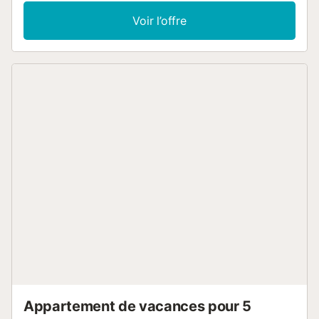
travail dédié, la télévision, la climatisation, un lave-linge et
Voir l’offre
un sèche-linge. Ce logement dispose d'un balcon privé
idéal pour se détendre le soir. La propriété est située près
de la plage. Les animaux de compagnie, la cigarette et les
fêtes ne sont pas autorisés. L'enregistrement est
disponible uniquement pour les personnes de plus de 25
ans....
Appartement de vacances pour 5