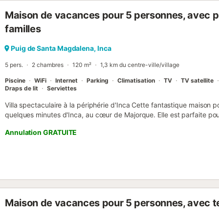
Maison de vacances pour 5 personnes, avec pis
familles
Puig de Santa Magdalena, Inca
5 pers.
2 chambres
120 m²
1,3 km du centre-ville/village
Piscine
WiFi
Internet
Parking
Climatisation
TV
TV satellite
Draps de lit
Serviettes
Villa spectaculaire à la périphérie d'Inca Cette fantastique maison 
quelques minutes d'Inca, au cœur de Majorque. Elle est parfaite pou
tranquilles. La maison a des finitions de haute qualité et une décora
Annulation GRATUITE
rendront vos vacances merveilleuses. Elle dispose de deux chambres
de deux salles de bains, l'une avec une douche d'hydromassage et 
d'hydromassage, d'un grand salon avec accès à la terrasse et d'un
des appareils électroménagers de première qualité. En ce qui concern
grande piscine, de plusieurs terrasses meublées, d'un barbecue et d
le logement est équipé de la climatisation et du chauffage dans tou
Fi. La maison est très proche de l'autoroute, ce qui rend sa localisati
Maison de vacances pour 5 personnes, avec t
la terrasse, vous pouvez entendre le bruit des voitures, bien que ce
repos puisque l'isolation de la maison est de grande qualité. La vill