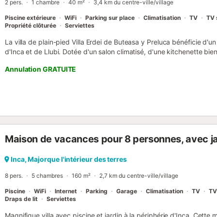
2 pers.
1 chambre
40 m²
3,4 km du centre-ville/village
système de check-in pratique....
Piscine extérieure
WiFi
Parking sur place
Climatisation
TV
TV 
Propriété clôturée
Serviettes
La villa de plain-pied Villa Erdei de Buteasa y Preluca bénéficie d'un
d'Inca et de Llubi. Dotée d'un salon climatisé, d'une kitchenette bi
salle de bains, cette maison rurale typique de Majorque peut accuei
Annulation GRATUITE
comprennent le Wi-Fi, un lit supplémentaire (sur demande) et un par
la piscine de 58 m², pourquoi ne pas vous détendre sur les chaises
profiter d'un barbecue ensemble le soir. Les deux villes sont à 10 m
magasins, des restaurants et des bars....
Maison de vacances pour 8 personnes, avec jar
Inca, Majorque l'intérieur des terres
8 pers.
5 chambres
160 m²
2,7 km du centre-ville/village
Piscine
WiFi
Internet
Parking
Garage
Climatisation
TV
TV 
Draps de lit
Serviettes
Magnifique villa avec piscine et jardin à la périphérie d'Inca. Cette 