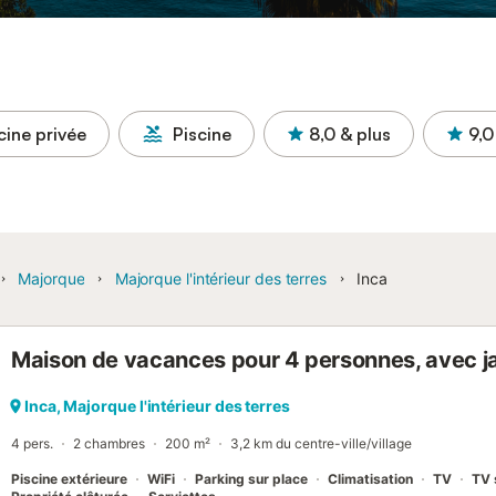
cine privée
Piscine
8,0
& plus
9,0
Majorque
Majorque l'intérieur des terres
Inca
Maison de vacances pour 4 personnes, avec ja
Inca, Majorque l'intérieur des terres
4 pers.
2 chambres
200 m²
3,2 km du centre-ville/village
Piscine extérieure
WiFi
Parking sur place
Climatisation
TV
TV 