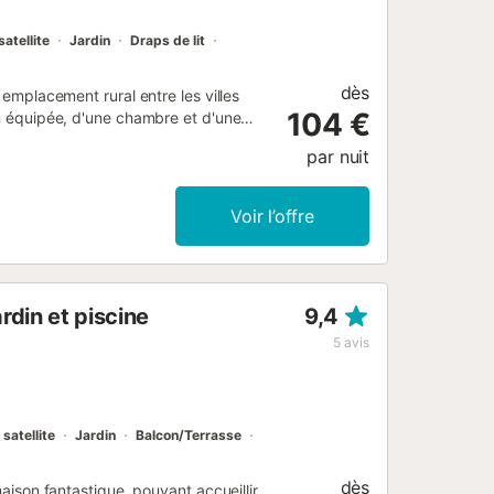
satellite
Jardin
Draps de lit
dès
 emplacement rural entre les villes
104 €
en équipée, d'une chambre et d'une
llir 2 personnes. Les équipements
par nuit
king. Après vous être rafraîchis dans
 longues ou dans le hamac, puis
inutes en voiture et proposent des
Voir l’offre
din et piscine
9,4
5
avis
satellite
Jardin
Balcon/Terrasse
dès
maison fantastique, pouvant accueillir