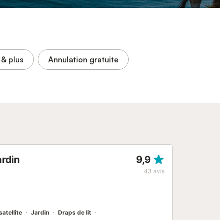
& plus
Annulation gratuite
rdin
9,9
43
avis
satellite
Jardin
Draps de lit