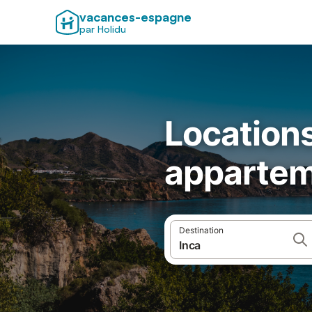
vacances-espagne
par Holidu
Locations
appartem
Destination