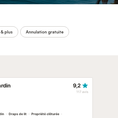
& plus
Annulation gratuite
rdin
9,2
117
avis
din
Draps de lit
Propriété clôturée