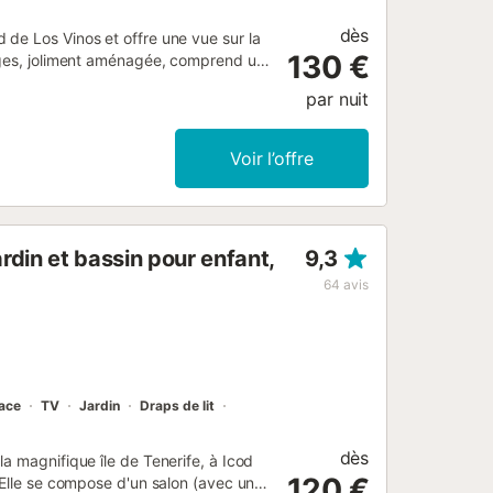
dès
de Los Vinos et offre une vue sur la
130 €
tages, joliment aménagée, comprend un
n, pouvant accueillir 4 personnes.
par nuit
limatisation dans toutes les pièces,
nt aussi à votre disposition. La
 d’un lit double. La maison possède
Voir l’offre
e, d’un jardin avec mobilier et d’une
la vue imprenable sur la montagne et
nce à pied/en voiture jusqu’au
ar le plus proche : 987 m. Supermarché
din et bassin pour enfant,
9,3
o). Aéroport le plus proche : 43,7 km
ée est disponible sur la propriété. Les
64
avis
lace
TV
Jardin
Draps de lit
dès
a magnifique île de Tenerife, à Icod
120 €
 Elle se compose d'un salon (avec un