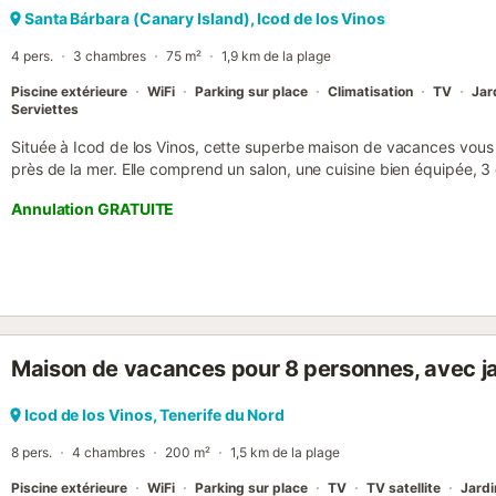
Santa Bárbara (Canary Island), Icod de los Vinos
4 pers.
3 chambres
75 m²
1,9 km de la plage
Piscine extérieure
WiFi
Parking sur place
Climatisation
TV
Jar
Serviettes
Située à Icod de los Vinos, cette superbe maison de vacances vous i
près de la mer. Elle comprend un salon, une cuisine bien équipée, 3
pouvant accueillir jusqu’à 4 personnes. Vous profiterez du Wi-Fi, de l
Annulation GRATUITE
cheminée, de la télévision par câble, ainsi que d’un lit bébé et d’un
demande. Commencez la journée avec un café sur l’une des 2 terr
couverte), rafraîchissez-vous dans la piscine ou sous la douche ext
préparé au barbecue en soirée. Le restaurant le plus proche est à 
voiture (1,2 km), et le bar le plus proche à 22 minutes en voiture (
seulement 2 minutes à pied (140 m). La plage de Playa Moreno, très
minutes en voiture (3,4 km). Une place de parking signalée est dis
Maison de vacances pour 8 personnes, avec ja
de compagnie sont acceptés. Draps et serviettes sont fournis. Le p
indépendante sur la propriété. Jardin et piscine sont privés. L’un de
mezzanine, où le plafond est un peu plus bas. Du bois pour la che
Icod de los Vinos, Tenerife du Nord
frais supplémentaires. Il n’y a pas de four, mais un micro-ondes avec f
8 pers.
4 chambres
200 m²
1,5 km de la plage
Piscine extérieure
WiFi
Parking sur place
TV
TV satellite
Jardi