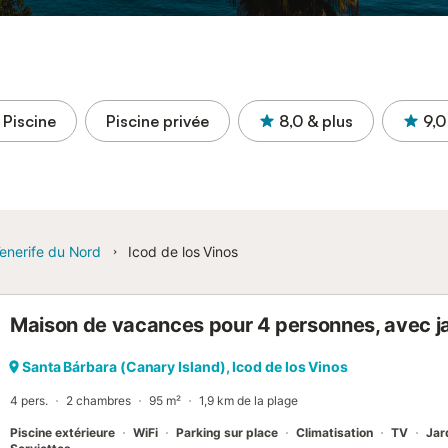
Piscine
Piscine privée
8,0
& plus
9,0
enerife du Nord
Icod de los Vinos
Maison de vacances pour 4 personnes, avec ja
Santa Bárbara (Canary Island), Icod de los Vinos
4 pers.
2 chambres
95 m²
1,9 km de la plage
Piscine extérieure
WiFi
Parking sur place
Climatisation
TV
Jar