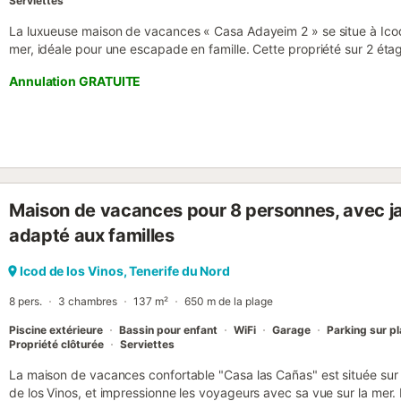
Serviettes
La luxueuse maison de vacances « Casa Adayeim 2 » se situe à Icod 
mer, idéale pour une escapade en famille. Cette propriété sur 2 é
salon, une cuisine entièrement équipée, 2 chambres et 1 salle de bai
Annulation GRATUITE
Vous profitez également du Wi-Fi (adapté aux appels vidéo), de la c
d’un lave-linge et d’une télévision. Un lit bébé et une chaise haute so
chambre 1 dispose d’un lit double. La chambre 2 dispose également
un espace extérieur partagé. Profitez d’une piscine chauffée commun
terrasse, parfaits pour vous détendre et vous ressourcer. Admirez 
ne manquez pas les magnifiques couchers de soleil sur la mer. Dista
restaurant le plus proche : 745 m. Café le plus proche : 1,02 km. B
Maison de vacances pour 8 personnes, avec jar
le plus proche : 741 m. Plage la plus proche : 2,44 km (Playa Moren
(Aéroport de Tenerife Nord). Une place de parking gratuite et signal
adapté aux familles
animaux ne sont pas admis. Serviettes et draps sont inclus....
Icod de los Vinos, Tenerife du Nord
8 pers.
3 chambres
137 m²
650 m de la plage
Piscine extérieure
Bassin pour enfant
WiFi
Garage
Parking sur p
Propriété clôturée
Serviettes
La maison de vacances confortable "Casa las Cañas" est située sur l
de los Vinos, et impressionne les voyageurs avec sa vue sur la mer.