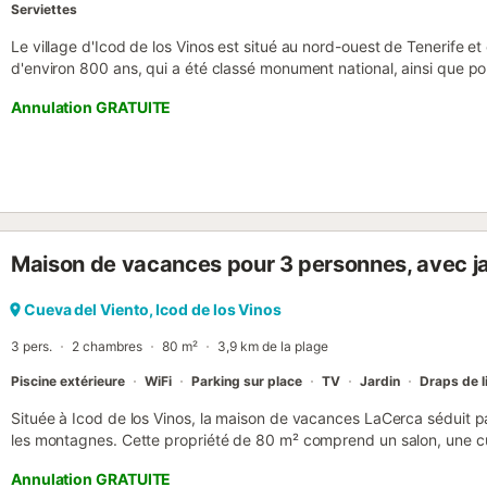
Serviettes
Le village d'Icod de los Vinos est situé au nord-ouest de Tenerife e
d'environ 800 ans, qui a été classé monument national, ainsi que po
monde (Cueva del Viento). La maison de vacances rouge vif "Casa Pe
Annulation GRATUITE
typique de l'île, se dresse au-dessus de la mer. Cette maison de 
un salon avec un canapé-lit pour 2 personnes et un poêle à bois, u
cuisinière, four, micro-ondes, cafetière et réfrigérateur-congélateur,
l'autre avec un lit queen-size et la troisième avec un lit simple, une
et toilettes, ainsi que des toilettes supplémentaires, et offre de la 
est meublée avec des plafonds en bois et des poutres apparentes, d
des éléments en pierre naturelle, et dégage le charme authentique d
Maison de vacances pour 3 personnes, avec ja
machine à laver, une collection de jeux, le chauffage et, sur demand
sont également disponibles. L'espace extérieur verdoyant, entouré d
ombragée avec un coin repas, qui est également bien protégée des b
Cueva del Viento, Icod de los Vinos
supérieur, une terrasse ensoleillée offre une vue panoramique su...
3 pers.
2 chambres
80 m²
3,9 km de la plage
Piscine extérieure
WiFi
Parking sur place
TV
Jardin
Draps de l
Située à Icod de los Vinos, la maison de vacances LaCerca séduit p
les montagnes. Cette propriété de 80 m² comprend un salon, une cu
de bain et un WC séparé, pouvant accueillir 3 personnes. Vous bénéf
Annulation GRATUITE
ventilateur, d’un lave-linge, d’une télévision ainsi que de livres et 