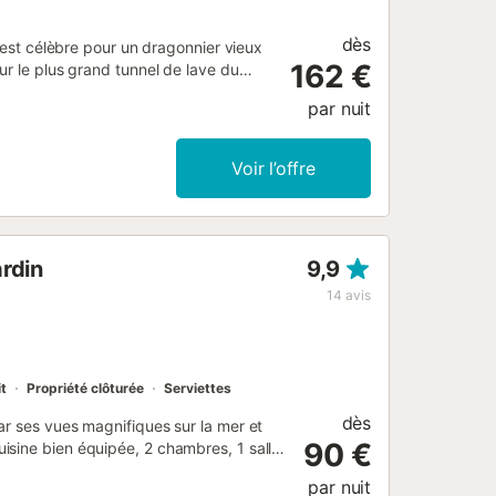
dès
t est célèbre pour un dragonnier vieux
162 €
ur le plus grand tunnel de lave du
dro", construite dans le style
par nuit
vacances rustique de 150 m2 comprend
ne cuisine bien équipée avec
 3 chambres, l'une avec un lit double,
Voir l’offre
 salle de bains avec baignoire, douche
place pour 7 personnes. Toute la maison
es carreaux artistiques typiques et
es îles Canaries. Le Wi-Fi, une
rdin
9,9
e, un lit bébé et une chaise haute
e murs et isolé, offre une terrasse
14
avis
rises marines raides. À l'étage
it
Propriété clôturée
Serviettes
dès
ar ses vues magnifiques sur la mer et
90 €
isine bien équipée, 2 chambres, 1 salle
iciez du Wi-Fi haut débit, d’un
par nuit
jouets pour enfants. La chambre 1 dispose