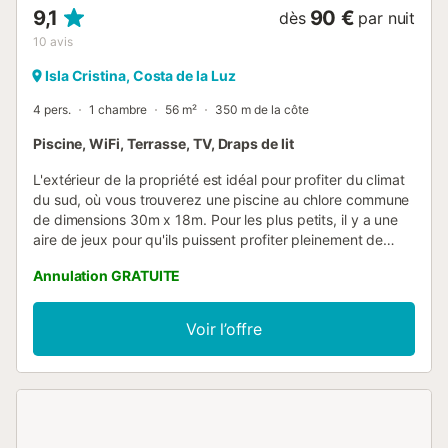
9,1
90 €
dès
par nuit
10
avis
Isla Cristina, Costa de la Luz
4 pers.
1 chambre
56 m²
350 m de la côte
Piscine, WiFi, Terrasse, TV, Draps de lit
L'extérieur de la propriété est idéal pour profiter du climat
du sud, où vous trouverez une piscine au chlore commune
de dimensions 30m x 18m. Pour les plus petits, il y a une
aire de jeux pour qu'ils puissent profiter pleinement de
leurs vacances. Il y a aussi un court de tennis, un court de
Annulation GRATUITE
paddle-tennis et même un court de tennis de table que
vous pouvez réserver pour passer une matinée différente
et amusante. Au bar de la plage, vous pourrez prendre un
Voir l’offre
verre après une journée bien remplie à la plage. Situé au
deuxième étage avec ascenseur, l'appartement a l'air
moderne et très cosy. Vous pourrez déguster un café le
matin sur la terrasse avec le soleil et la tranquillité. Une fois
à l'intérieur, le salon est équipé d'une Smart TV et d'un
canapé-lit pour deux personnes. Il dispose également de