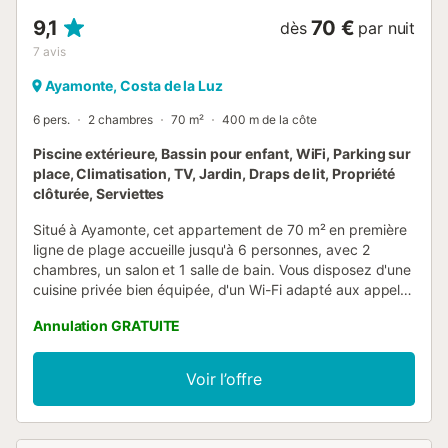
9,1
70 €
dès
par nuit
7
avis
Ayamonte, Costa de la Luz
6 pers.
2 chambres
70 m²
400 m de la côte
Piscine extérieure, Bassin pour enfant, WiFi, Parking sur
place, Climatisation, TV, Jardin, Draps de lit, Propriété
clôturée, Serviettes
Situé à Ayamonte, cet appartement de 70 m² en première
ligne de plage accueille jusqu'à 6 personnes, avec 2
chambres, un salon et 1 salle de bain. Vous disposez d'une
cuisine privée bien équipée, d'un Wi-Fi adapté aux appels
vidéo et d'un lit bébé pour les familles voyageant avec des
Annulation GRATUITE
enfants en bas âge. La terrasse privée couverte est idéale
pour profiter de l'ambiance côtière. Le jardin commun offre
de vastes espaces verts et une aire de jeux pour enfants.
Voir l’offre
Vous pouvez vous rafraîchir dans la piscine extérieure
partagée, comprenant un bassin pour adultes et un pour
enfants. La piscine est ouverte du 15 juin au 15