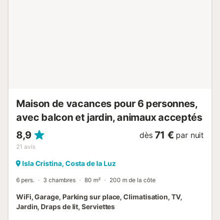
d'une chaise haute, veuillez en faire la demande au
propriétaire à l'avance via la plateforme de réservation....
Maison de vacances pour 6 personnes,
avec balcon et jardin, animaux acceptés
8,9
71 €
dès
par nuit
21
avis
Isla Cristina, Costa de la Luz
6 pers.
3 chambres
80 m²
200 m de la côte
WiFi, Garage, Parking sur place, Climatisation, TV,
Jardin, Draps de lit, Serviettes