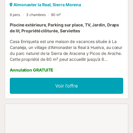
Almonaster la Real, Sierra Morena
6 pers.
3 chambres
80 m²
Piscine extérieure, Parking sur place, TV, Jardin, Draps
de lit, Propriété clôturée, Serviettes
Casa Enriqueta est une maison de vacances située à La
Canaleja, un village d’Almonaster la Real à Huelva, au cœur
du parc naturel de la Sierra de Aracena y Picos de Aroche.
Cette propriété de 80 m² peut accueillir jusqu’à 6
personnes, avec 3 chambres et 1 salle de bain. La cuisine
Annulation GRATUITE
bien équipée comprend une machine à café à capsules.
Vous disposez d’une télévision, d’un ventilateur, d’un lave-
linge et du self check-in. Un lit bébé est également
Voir l’offre
disponible pour les familles voyageant avec de jeunes
enfants. Profitez du jardin privé, de la terrasse couverte et
de la terrasse découverte, idéales pour vous détendre
dans un cadre naturel paisible. Un barbecue privé est à
votre disposition pour vos repas en plein air. La piscine
extérieure privée vous offre un espace rafraîchissant avec
vue sur les montagnes environnantes. Une salle de sport et
des équipements de fitness partagés sont également