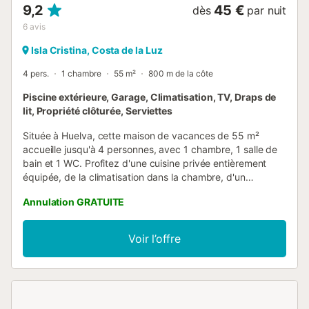
9,2
45 €
dès
par nuit
6
avis
Isla Cristina, Costa de la Luz
4 pers.
1 chambre
55 m²
800 m de la côte
Piscine extérieure, Garage, Climatisation, TV, Draps de
lit, Propriété clôturée, Serviettes
Située à Huelva, cette maison de vacances de 55 m²
accueille jusqu'à 4 personnes, avec 1 chambre, 1 salle de
bain et 1 WC. Profitez d'une cuisine privée entièrement
équipée, de la climatisation dans la chambre, d'un
ventilateur, d'une TV avec vidéo à la demande et d'un
Annulation GRATUITE
lave-linge pour votre confort. À l'extérieur, détendez-vous
sur les terrasses privées, couvertes ou découvertes. La
piscine extérieure partagée est accessible de juin à
Voir l’offre
septembre, et une douche extérieure est à disposition. Un
parking privé en garage est inclus. Une borne de recharge
pour véhicules électriques se trouve dans un centre
commercial à 400 mètres. L’auto check-in facilite votre
arrivée. Veuillez contacter le propriétaire 48 heures avant