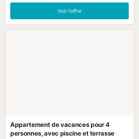
bain privative (douche). - Chambre 4 : lit king-size pour 2
personnes et salle de bain privative (douche). Vous
Voir l’offre
disposez d’une cuisine privée pour préparer vos repas
pendant le séjour. Un autre salle de bain avec baignoire et
un WC supplémentaire à l’entrée sont également à votre
disposition. À l’extérieur, détendez-vous dans le jardin
privé ou sur la terrasse couverte, parfaits pour profiter de
l’air frais. Vous avez également accès à une piscine
extérieure partagée. Quatre vélos sont à disposition des
voyageurs ; veuillez contacter l’hôte via la plateforme de
réservation si vous souhaitez les utiliser. Les fêtes,
événements et nuisances sonores ne sont pas autorisés.
Les animaux de compagnie ne sont pas admis....
Appartement de vacances pour 4
personnes, avec piscine et terrasse