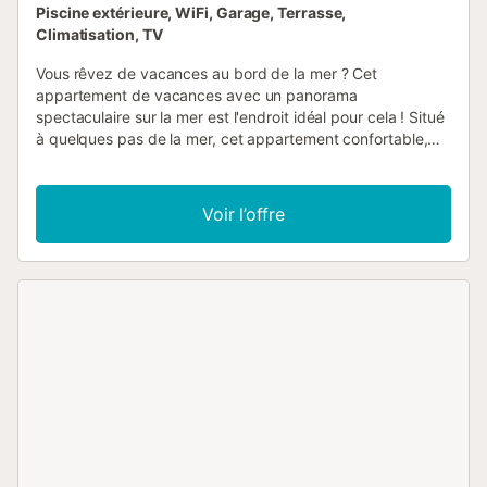
Piscine extérieure, WiFi, Garage, Terrasse,
Climatisation, TV
Vous rêvez de vacances au bord de la mer ? Cet
appartement de vacances avec un panorama
spectaculaire sur la mer est l'endroit idéal pour cela ! Situé
à quelques pas de la mer, cet appartement confortable,
aménagé avec goût et des couleurs chaudes, enchante
ses visiteurs dès le premier instant. Mais le point fort
absolu est sans aucun doute les grandes fenêtres
Voir l’offre
panoramiques qui vous offrent une vue unique sur la mer
et la plage lors des repas pris en commun ou lorsque vous
vous détendez sur le canapé. Laissez ici votre regard se
perdre dans l'immensité, cette vue vous donne envie de
partir tout de suite en direction de la plage ! Dehors, vous
pouvez faire quelques brasses dans la piscine commune,
puis prendre un long bain de soleil sur la fantastique
terrasse, dans l'une des confortables chaises longues. Là
aussi, le panorama qui s'offre à vous est unique ! Profitez
d'un bain bouillonnant dans le jacuzzi en plein air et
terminez la journée avec une boisson. Jetez votre serviette
de bain sur l'épaule et prenez un bain rafraîchissant dans
la mer juste après le petit-déjeuner. Flânez le long de la