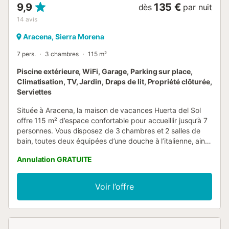
9,9
135 €
dès
par nuit
14
avis
Aracena, Sierra Morena
7 pers.
3 chambres
115 m²
Piscine extérieure, WiFi, Garage, Parking sur place,
Climatisation, TV, Jardin, Draps de lit, Propriété clôturée,
Serviettes
Située à Aracena, la maison de vacances Huerta del Sol
offre 115 m² d’espace confortable pour accueillir jusqu’à 7
personnes. Vous disposez de 3 chambres et 2 salles de
bain, toutes deux équipées d’une douche à l’italienne, ainsi
que d’une cuisine entièrement aménagée. La propriété
Annulation GRATUITE
bénéficie d’un accès de plain-pied et d’un aménagement
intérieur sans barrières pour faciliter la mobilité. Parmi les
équipements, vous trouverez la climatisation dans les deux
Voir l’offre
salons, une télévision et un lave-linge pour votre confort.
Profitez du porche et détendez-vous en prenant un bain
rafraîchissant dans la piscine extérieure privée, idéale pour
agrémenter votre séjour. La piscine est accessible de mai