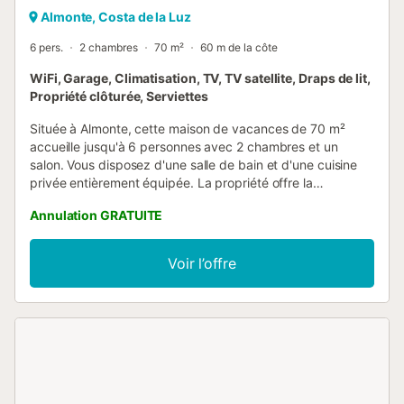
Almonte, Costa de la Luz
6 pers.
2 chambres
70 m²
60 m de la côte
WiFi, Garage, Climatisation, TV, TV satellite, Draps de lit,
Propriété clôturée, Serviettes
Située à Almonte, cette maison de vacances de 70 m²
accueille jusqu'à 6 personnes avec 2 chambres et un
salon. Vous disposez d'une salle de bain et d'une cuisine
privée entièrement équipée. La propriété offre la
climatisation, le Wi-Fi, une TV avec vidéo à la demande, un
Annulation GRATUITE
espace de travail dédié, un lave-linge et un sèche-linge.
Profitez du self check-in et de fruits frais issus de la
propriété. Sortez sur votre terrasse couverte privée pour
Voir l’offre
admirer la superbe vue sur la mer tout en vous relaxant. À
noter : en raison de la proximité de la plage, vous pourriez
entendre de la musique provenant des clubs de plage
voisins pendant la haute saison, surtout le week-end. Pour
votre confort, des options de stationnement sont
disponibles : garage commun ou stationnement dans la
rue. Les animaux, la cigarette, les fêtes et les événements
ne sont pas autorisés. Si vous avez besoin d'un lit bébé ou