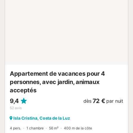
deux ventilateurs. La cuisine à induction est équipée de
tous les ustensiles nécessaires pour que vous puissiez
cuisiner confortablement et vous sentir comme chez vous.
La chambre dispose d'un lit double et une salle de bain
avec baignoire complète votre séjour. Il y a un lave-linge,
un fer et une planche à repasser et si vous voyagez avec
votre bébé, nous pouvons vous fournir une chaise haute et
un lit bébé. L'appartement est situé à Isla Cristina, une
belle municipalité située sur la côte sud-ouest de Huelva.
Elle est connue pour ses plages de sable doré, sa
délicieuse cuisine et son ...
Appartement de vacances pour 4
personnes, avec jardin, animaux
acceptés
9,4
72 €
dès
par nuit
52
avis
Isla Cristina, Costa de la Luz
4 pers.
1 chambre
56 m²
400 m de la côte