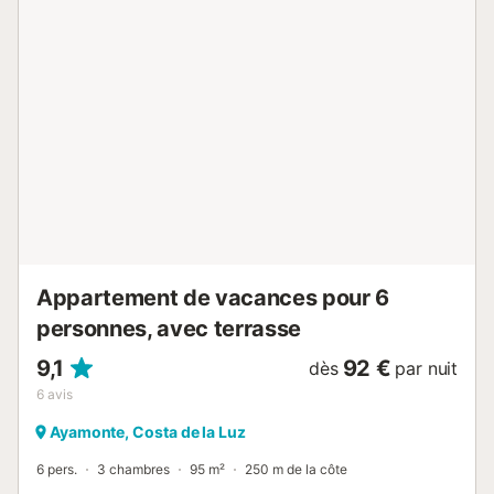
à septembre. Les animaux de compagnie sont acceptés, à
condition qu’il ne s’agisse pas de races considérées
comme dangereuses (pitbull, rottweiler, doberman). Deux
animaux maximum sont autorisés. Pour toute question,
veuillez contacter l’hôte via la plateforme de réservation....
Appartement de vacances pour 6
personnes, avec terrasse
9,1
92 €
dès
par nuit
6
avis
Ayamonte, Costa de la Luz
6 pers.
3 chambres
95 m²
250 m de la côte