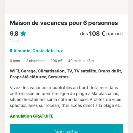
Maison de vacances pour 6 personnes
9,8
108 €
dès
par nuit
12
avis
Almonte, Costa de la Luz
6 pers.
2 chambres
100 m²
40 m de la côte
WiFi, Garage, Climatisation, TV, TV satellite, Draps de lit,
Propriété clôturée, Serviettes
Vivez des vacances inoubliables au bord de la mer dans
cette maison en première ligne de plage à Matalascañas,
située directement sur la côte andalouse. Profitez de vues
spectaculaires sur l’océan, d’un accès direct à la plage et
d’une atmosphère détendue idéale pour vous ressourcer.
Annulation GRATUITE
Les espaces de vie sont confortables et fonctionnels, avec
un salon spacieux, une cuisine entièrement équipée et une
terrasse privée offrant une vue imprenable sur la mer. Les
Voir l’offre