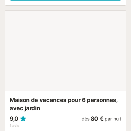
domicile, une télévision, un ventilateur de plafond dans
chaque chambre ainsi qu'un ventilateur sur pied. Cette
propriété dispose d'une piscine clôturée et amovible
privée (ouverte de juin à septembre), d'un jardin, de
terrasses ouvertes et couvertes, d'un barbecue et d'une
aire de jeux. 8 places de parking sont disponibles sur la
propriété. Un maximum de 5 animaux de compagnie est
autorisé. La climatisation n'est pas disponible. Une caméra
de sécurité se trouve à l'extérieur de la maison. Une fois
que les hôtes ont check-in, l'alarme et la caméra sont
désactivées. L'électricité de cette propriété est en partie
générée par des panneaux photovoltaïques....
Maison de vacances pour 6 personnes,
avec jardin
9,0
80 €
dès
par nuit
1
avis