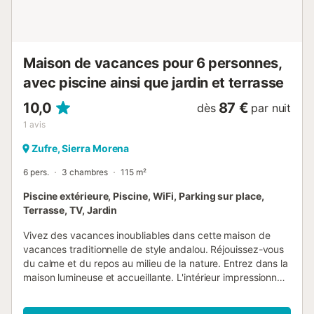
Maison de vacances pour 6 personnes,
avec piscine ainsi que jardin et terrasse
10,0
87 €
dès
par nuit
1
avis
Zufre, Sierra Morena
6 pers.
3 chambres
115 m²
Piscine extérieure, Piscine, WiFi, Parking sur place,
Terrasse, TV, Jardin
Vivez des vacances inoubliables dans cette maison de
vacances traditionnelle de style andalou. Réjouissez-vous
du calme et du repos au milieu de la nature. Entrez dans la
maison lumineuse et accueillante. L'intérieur impressionne
par son aménagement authentique et ses nombreux
trophées de chasse qui confèrent à la maison un charme