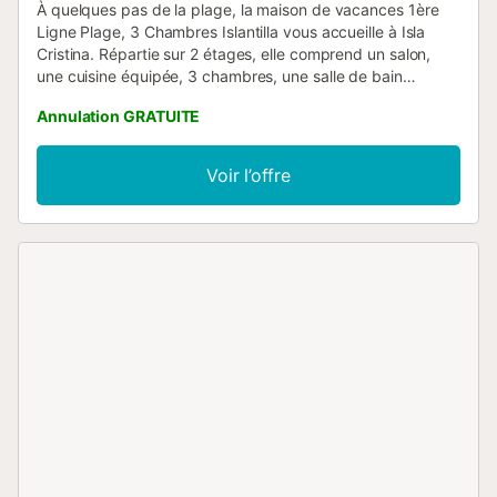
À quelques pas de la plage, la maison de vacances 1ère
Ligne Plage, 3 Chambres Islantilla vous accueille à Isla
Cristina. Répartie sur 2 étages, elle comprend un salon,
une cuisine équipée, 3 chambres, une salle de bain
complète et un WC supplémentaire, pouvant accueillir
Annulation GRATUITE
jusqu'à 6 personnes. Vous profiterez du Wi-Fi, de la
télévision, de la climatisation sur les deux étages, d'un
lave-linge et d'un sèche-linge. Le logement dispose d’un
Voir l’offre
jardin privé, d’un balcon et d’une douche extérieure. La
maison est idéalement située à proximité de la plage. Une
place de parking est disponible dans le garage de la
propriété. Un maximum de 2 animaux de compagnie est
accepté. Les fêtes et événements ne sont pas autorisés
dans cette propriété....