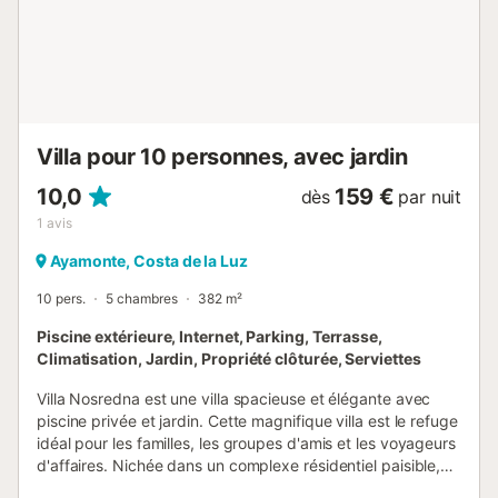
propriété. Les familles avec enfants sont les bienvenues.
Les animaux domestiques, les fumeurs et les célébrations
d'événements ne sont pas autorisés....
Villa pour 10 personnes, avec jardin
10,0
159 €
dès
par nuit
1
avis
Ayamonte, Costa de la Luz
10 pers.
5 chambres
382 m²
Piscine extérieure, Internet, Parking, Terrasse,
Climatisation, Jardin, Propriété clôturée, Serviettes
Villa Nosredna est une villa spacieuse et élégante avec
piscine privée et jardin. Cette magnifique villa est le refuge
idéal pour les familles, les groupes d'amis et les voyageurs
d'affaires. Nichée dans un complexe résidentiel paisible,
elle offre une oasis de tranquillité à une courte distance du