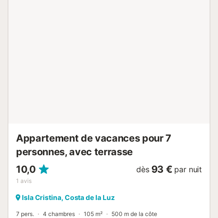
septembre, avec possibilité de prolongation selon la
météo. Deux courts de padel sont également à votre
disposition. Les événements et les animaux de compagnie
ne sont pas autorisés. Cet appartement au rez-de-
chaussée se trouve dans une résidence privée, juste sur la
plage entre Punta del Moral et Isla Canela. Vous bénéficiez
d'une cuisine indépendante, d'une salle de bain complète
en suite et d'un WC supplémentaire avec douche. Une
place de parking extérieure dans la résidence, à environ
10 mètres de l'appartement, est incluse....
Appartement de vacances pour 7
personnes, avec terrasse
10,0
93 €
dès
par nuit
1
avis
Isla Cristina, Costa de la Luz
7 pers.
4 chambres
105 m²
500 m de la côte