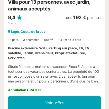
Villa pour 13 personnes, avec jardin,
animaux acceptés
9,4
192 €
dès
par nuit
5
avis
Lepe, Costa de la Luz
13 pers.
3 chambres
100 m²
8,4 km de la côte
Piscine extérieure, WiFi, Parking sur place, TV, TV
satellite, Jardin, Draps de lit, Propriété clôturée,
Serviettes
Située à Lepe, la maison de vacances Finca El Abuelo a
tout pour des vacances confortables. La propriété de 100
m² se compose d'un salon avec 2 canapés-lits (un pour
une personne et un pour 2 personnes), d'une cuisine bien
équipée, de 3 chambres et d'une salle de bains ainsi que
Annulation GRATUITE
de toilettes supplémentaires et peut donc accueillir 12
personnes. Les équipements supplémentaires
comprennent un Wi-Fi haut débit (adapté aux appels
Voir l’offre
vidéo) avec un espace de travail dédié pour le bureau à