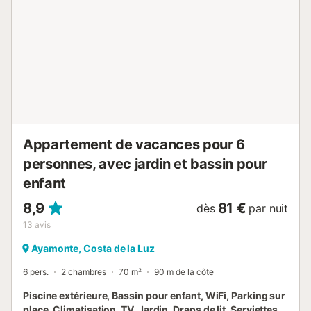
accessibles sur place. Deux places de parking partagées
sont disponibles sur la propriété. Un animal de compagnie
est accepté. Veuillez noter que les fêtes ne sont pas
autorisées. L’emplacement permet un accès direct à
plusieurs sentiers de randonnée à travers le parc naturel,
ce qui en fait un lieu idéal pour profiter du calme et de la
nature....
Appartement de vacances pour 6
personnes, avec jardin et bassin pour
enfant
8,9
81 €
dès
par nuit
13
avis
Ayamonte, Costa de la Luz
6 pers.
2 chambres
70 m²
90 m de la côte
Piscine extérieure, Bassin pour enfant, WiFi, Parking sur
place, Climatisation, TV, Jardin, Draps de lit, Serviettes