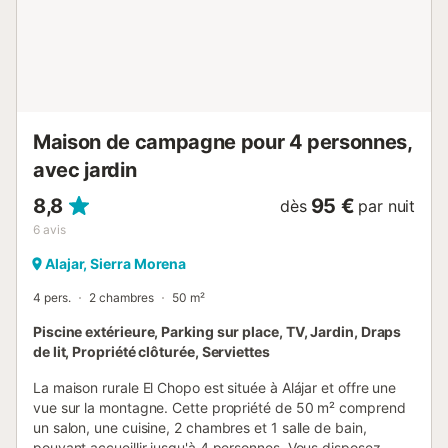
max. 1,90 m). Il est interdit de fumer dans l'appartement.
Ce logement ne dispose pas de climatisation. Il n'y a pas
de marches et un ascenseur est disponible dans
l'immeuble. Des caméras de sécurité et dispositifs
d'enregistrement audio sont présents sur place. Un animal
de compagnie est accepté pendant vot...
Maison de campagne pour 4 personnes,
avec jardin
8,8
95 €
dès
par nuit
6
avis
Alajar, Sierra Morena
4 pers.
2 chambres
50 m²
Piscine extérieure, Parking sur place, TV, Jardin, Draps
de lit, Propriété clôturée, Serviettes
La maison rurale El Chopo est située à Alájar et offre une
vue sur la montagne. Cette propriété de 50 m² comprend
un salon, une cuisine, 2 chambres et 1 salle de bain,
pouvant accueillir jusqu'à 4 personnes. Vous disposez