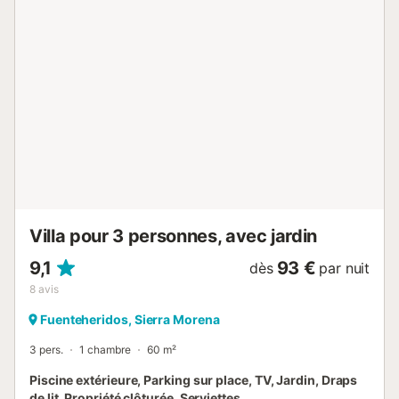
votre arrivée pour organiser le check-in. La chambre
dispose de climatisation réversible et la pièce du bas d’un
radiateur à air. Draps et serviettes sont disponibles
moyennant un supplément si vous n’apportez pas les
vôtres. Les animaux, la cigarette et les fêtes ou
événements ne sont pas autorisés dans la propriété....
Villa pour 3 personnes, avec jardin
9,1
93 €
dès
par nuit
8
avis
Fuenteheridos, Sierra Morena
3 pers.
1 chambre
60 m²
Piscine extérieure, Parking sur place, TV, Jardin, Draps
de lit, Propriété clôturée, Serviettes