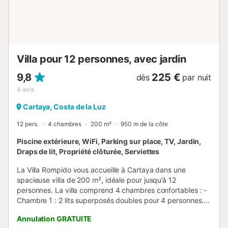
promenade bordée de palmiers ou faites une randonnée
dans la magnifique nature environnante, avec ses chênes-
lièges et le majestueux Rio Guadiana. Passez des
vacances inoubliables dans un cadre enchanteur dans
l'appartement de vacances avec accès à la piscine et
Villa pour 12 personnes, avec jardin
jacuzzi....
9,8
225 €
dès
par nuit
4
avis
Cartaya, Costa de la Luz
12 pers.
4 chambres
200 m²
950 m de la côte
Piscine extérieure, WiFi, Parking sur place, TV, Jardin,
Draps de lit, Propriété clôturée, Serviettes
La Villa Rompido vous accueille à Cartaya dans une
spacieuse villa de 200 m², idéale pour jusqu’à 12
personnes. La villa comprend 4 chambres confortables : -
Chambre 1 : 2 lits superposés doubles pour 4 personnes. -
Chambre 2 : 2 lits superposés doubles pour 4 personnes. -
Annulation GRATUITE
Chambre 3 : 2 lits simples pour 2 personnes avec salle de