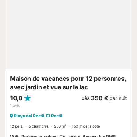
pas de climatisation. Il est interdit de fumer, d'amener des
animaux, d'organiser des fêtes ou des événements sur la
propriété. Vous devez contacter le propriétaire 48 heures
avant l'arrivée pour organiser votre check-in. Un lit bébé
est disponible moyennant des frais supplémentaires sur
demande auprès du propriétaire. Les draps et serviettes
sont disponibles en supplément sur demande....
Maison de vacances pour 12 personnes,
avec jardin et vue sur le lac
10,0
350 €
dès
par nuit
1
avis
Playa del Portil, El Portil
12 pers.
5 chambres
250 m²
150 m de la côte
WiFi, Parking sur place, TV, Jardin, Accessible PMR,