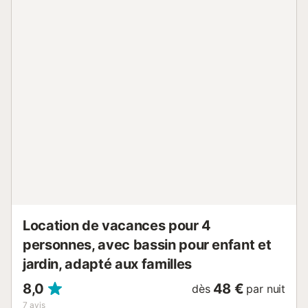
accueillant avec un canapé confortable et un système de
divertissement moderne. La cuisine est entièrement
équipée avec tous les ustensiles nécessaires pour
préparer de délicieux repas à savourer à la table à
manger. Chambres et Salles de bains : • 1 chambre avec
lit double • Salle de bains avec douche et toilettes • 1
canapé convertible dans les espaces communs • 2 lits
bébé pour les plus petits. Lieux d'intérêts aux alentours : À
proximité, explorez les magnifiques plages de Nuevo Portil
et les espaces naturels de la région. Visitez la ville
historique de Huelva avec ses nombreux musées et
monuments. Enfin, profitez des parcours de golf locaux
pour une journée sportive dans un cadre en...
Location de vacances pour 4
personnes, avec bassin pour enfant et
jardin, adapté aux familles
8,0
48 €
dès
par nuit
7
avis