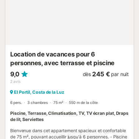
partagés. Le salon est équipé d'un canapé confortable,
d'une télévision et d'une charmante cheminée qui apporte
chaleur lors des soirées plus fraîches. Cet espace spacieux
est parfait pour les familles et offre une atmosphère
propice à la fois pour les repas et la relaxation. La cuisine
entièrement équipée possède tout le nécessaire pour
préparer de délicieux plats. Chambres et Salles de bains :
• 3 chambres avec lits doubles • 2 salles de bains avec
baignoires et ...
Location de vacances pour 6
personnes, avec terrasse et piscine
9,0
245 €
dès
par nuit
2
avis
El Portil, Costa de la Luz
6 pers.
3 chambres
75 m²
550 m de la côte
Piscine, Terrasse, Climatisation, TV, TV écran plat, Draps
de lit, Serviettes
Bienvenue dans cet appartement spacieux et confortable
de 75 m², pouvant accueillir jusqu'à 6 personnes. - Piscine