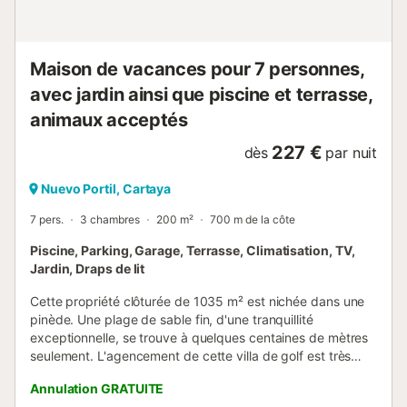
golf. Ne manquez pas le parc naturel de Marismas del
Odiel...
Maison de vacances pour 7 personnes,
avec jardin ainsi que piscine et terrasse,
animaux acceptés
227 €
dès
par nuit
Nuevo Portil, Cartaya
7 pers.
3 chambres
200 m²
700 m de la côte
Piscine, Parking, Garage, Terrasse, Climatisation, TV,
Jardin, Draps de lit
Cette propriété clôturée de 1035 m² est nichée dans une
pinède. Une plage de sable fin, d'une tranquillité
exceptionnelle, se trouve à quelques centaines de mètres
seulement. L'agencement de cette villa de golf est très
spacieux et son mobilier est de grande qualité (par
Annulation GRATUITE
exemple, télévision numérique par satellite avec un écran