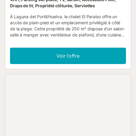
Draps de lit, Propriété clôturée, Serviettes
À Laguna del Portil/Huelva, le chalet El Paraíso offre un
accès de plain-pied et un emplacement privilégié à côté
de la plage. Cette propriété de 250 m² dispose d’un salon-
salle à manger avec ventilateur de plafond, d’une cuisine
équipée, de 5 chambres et de 3 salles de bain pour
accueillir jusqu’à 12 personnes. Vous bénéficiez du Wi-Fi
fibre optique, d’une télévision connectée 55”, de trois
Voir l’offre
ventilateurs portables, d’un lave-vaisselle et d’un lave-
linge. Un lit bébé est disponible sur demande. Le terrain de
1 200 m² comprend des jardins et un parking privé pour 4
véhicules. Une chambre adaptée aux personnes à mobilité
réduite, accessible sans escaliers (35 m², salle de bain
privative), est également disponible. La plage et les
transports publics sont accessibles à pied. Jusqu’à 2
animaux de compagnie sont acceptés. Les fêtes et
événements sont strictement interdits. Les groupes de
moins de 25 ans ne sont pas acceptés ; ces réservations
seront annulées. L’enregistrement s’effectue de 16h à 22h ;
une arrivée en dehors de ces horaires est possible
moyennant des frais supplémentaires. Le non-respect du