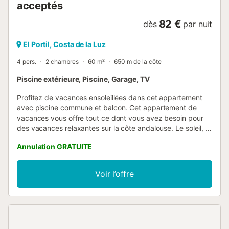
acceptés
82 €
dès
par nuit
El Portil, Costa de la Luz
4 pers.
2 chambres
60 m²
650 m de la côte
Piscine extérieure, Piscine, Garage, TV
Profitez de vacances ensoleillées dans cet appartement
avec piscine commune et balcon. Cet appartement de
vacances vous offre tout ce dont vous avez besoin pour
des vacances relaxantes sur la côte andalouse. Le soleil, la
mer et la joie de vivre espagnole vous attendent ici dans
Annulation GRATUITE
une atmosphère détendue, idéale pour les couples ou les
familles. Le salon est pratique et équipé d'un canapé,
d'une télévision et d'une table à manger, idéal pour passer
Voir l’offre
des moments agréables après une journée à la mer.
Préparez vos plats préférés dans la cuisine spacieuse et
servez vos repas sur le balcon avec vue sur les environs.
Détendez-vous au bord de la grande piscine commune,
entourée d'une pelouse bien entretenue. Prenez le temps