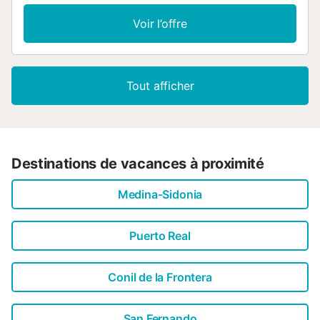
de 154 cm de diagonale). Le salon, d'environ 45 m², est
agrémenté d'une cheminée carrelée. La salle à manger
Voir l’offre
rustique peut accueillir 12 personnes. Le rez-de-chaussée
comprend une cuisine spacieuse, deux chambres doubles,
une salle de bains en marbre et des toilettes invités. Le
premier étage abrite une chambre en bambou, une salle
Tout afficher
de bains en marbre et une terrasse sur le toit offrant une
vue imprenable sur le golf. Tous les sols sont en marbre
gris clair....
Destinations de vacances à proximité
Medina-Sidonia
Puerto Real
Conil de la Frontera
San Fernando