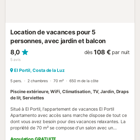
règlement peut entraîner l’annulation immédiate sans
remboursement et un départ obligatoire. Règles
supplémentaires : - Pas de bruit la nuit jusqu’en fin de
matinée (musique, TV, voix) ; respectez le voisinage. -
Éteignez lumières et chauffage en sortant ; fermez la
Location de vacances pour 5
cheminée (risque ...
personnes, avec jardin et balcon
8,0
108 €
dès
par nuit
5
avis
El Portil, Costa de la Luz
5 pers.
2 chambres
70 m²
650 m de la côte
Piscine extérieure, WiFi, Climatisation, TV, Jardin, Draps
de lit, Serviettes
Situé à El Portil, l'appartement de vacances El Portil
Apartamento avec accès sans marche dispose de tout ce
dont vous avez besoin pour des vacances relaxantes. La
propriété de 70 m² se compose d'un salon avec un
canapé-lit pour une personne, d'une cuisine, de 2
Annulation GRATUITE