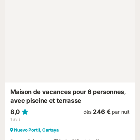
de nager ou de vous détendre au bord de la piscine. Les
enfants se réjouiront de l'aire de jeux dans la cour
intérieure, tandis que les adultes profiteront du calme du
complexe. Découvrez El Portil et ses environs. Promenez-
vous le long des kilomètres de plage de sable, faites une
excursion dans la réserve naturelle Laguna de El Portil ou
visitez la charmante ville de Huelva. Les amateurs de golf
trouveront également leur bonheur dans la région....
Maison de vacances pour 6 personnes,
avec piscine et terrasse
8,0
246 €
dès
par nuit
1
avis
Nuevo Portil, Cartaya