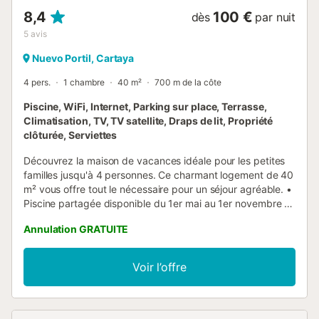
8,4
100 €
dès
par nuit
5
avis
Nuevo Portil, Cartaya
4 pers.
1 chambre
40 m²
700 m de la côte
Piscine, WiFi, Internet, Parking sur place, Terrasse,
Climatisation, TV, TV satellite, Draps de lit, Propriété
clôturée, Serviettes
Découvrez la maison de vacances idéale pour les petites
familles jusqu'à 4 personnes. Ce charmant logement de 40
m² vous offre tout le nécessaire pour un séjour agréable. •
Piscine partagée disponible du 1er mai au 1er novembre •
Climatisation pour les jours d'été chauds • Vue sur le jardin
Annulation GRATUITE
et la piscine. Extérieur : Le logement dispose d'un joli jardin
où vous pourrez vous détendre au soleil ou savourer un
repas sur la terrasse. La piscine partagée, ouverte du 1er
Voir l’offre
mai au 1er novembre, est l'endroit parfait pour se rafraîchir.
Equipé de mobilier extérieur et de transats, c'est facile de
déconnecter au cœur de la nature. Pièces à vivre : À
l'intérieur, vous trouverez un espace de vie lumineux et