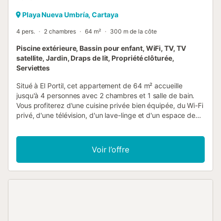
Playa Nueva Umbría, Cartaya
4 pers.
2 chambres
64 m²
300 m de la côte
Piscine extérieure, Bassin pour enfant, WiFi, TV, TV
satellite, Jardin, Draps de lit, Propriété clôturée,
Serviettes
Situé à El Portil, cet appartement de 64 m² accueille
jusqu'à 4 personnes avec 2 chambres et 1 salle de bain.
Vous profiterez d'une cuisine privée bien équipée, du Wi-Fi
privé, d'une télévision, d'un lave-linge et d'un espace de
travail dédié. L'auto-enregistrement vous offre une
flexibilité d'arrivée, et un lit bébé est disponible pour les
familles. Détendez-vous sur votre balcon privé ou sur la
Voir l’offre
terrasse non couverte. Le jardin commun offre un espace
extérieur supplémentaire, et les familles peuvent profiter
de l'aire de jeux partagée. Vous pouvez également
accéder à la piscine extérieure partagée, ouverte de juin à
septembre pendant les mois les plus chauds. Le
stationnement dans la rue est partagé et disponible pour
votre confort. Veuillez noter que l'appartement ne dispose