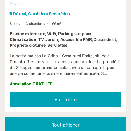
9
avis
Dúrcal, Cordillera Penibética
8 pers.
3 chambres
166 m²
Piscine extérieure, WiFi, Parking sur place,
Climatisation, TV, Jardin, Accessible PMR, Draps de lit,
Propriété clôturée, Serviettes
La petite maison La Criba - Casa rural Eralta, située à
Dúrcal, offre une vue sur la montagne voisine. La propriété
de 2 étages comprend un salon avec un canapé-lit pour
une personne, une cuisine entièrement équipée, 3
chambres et 1 salle de bains, ainsi que des toilettes
Annulation GRATUITE
supplémentaires à l'extérieur, elle peut donc accueillir 7
personnes. Les équipements supplémentaires
comprennent le Wi-Fi haut débit (adapté aux appels
Voir l’offre
vidéo), une télévision, la climatisation, un lave-linge, ainsi
que des livres et jouets pour enfants et un lit bébé. Il y a
également un espace extérieur partagé avec une piscine,
un jardin, une terrasse couverte, une terrasse non
Tout afficher
couverte, un barbecue, une aire de jeux pour enfants et