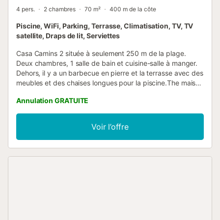
4 pers.
2 chambres
70 m²
400 m de la côte
Piscine, WiFi, Parking, Terrasse, Climatisation, TV, TV
satellite, Draps de lit, Serviettes
Casa Camins 2 située à seulement 250 m de la plage.
Deux chambres, 1 salle de bain et cuisine-salle à manger.
Dehors, il y a un barbecue en pierre et la terrasse avec des
meubles et des chaises longues pour la piscine.The maison
dispose de la climatisation dans toutes les chambres. Au
Annulation GRATUITE
jour de l'arrivée on la peut réserver pour 15,--€/jour. Les
serviettes de bain et de toilette vous trouverez dans la
maison au prix de 5.--€/personne et sejour. Capacité de
Voir l’offre
stationnement dans le terrain, entièrement clôturé. Les
chiens sont les bienvenus ! Possibilité de réserver un siège
bébé et un lit pliant, selon disponibilité....