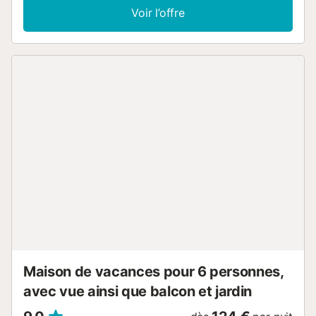
entrée privée, d’un jardin, d’un terrain de pétanque, d’un
Voir l’offre
espace pique-nique, d’une piscine, de deux porches (dont
un avec table de ping-pong) et d’une grande terrasse
avec vue sur le fleuve et le domaine. La maison est à côté
de la promenade du fleuve, idéale pour le sport et les
balades. Au cœur du delta de l’Èbre, à Deltebre, vous êtes
proches des principales attractions touristiques et à
seulement 15 minutes des plages. La maison comprend
trois chambres doubles : une suite avec salle de bain
privée et deux chambres partageant une salle de bain. Le
linge de lit et les serviettes sont inclus. Le salon offre des
canapés, TV, Wi-Fi, jeux de société et livres. La cuisine est
équipée d’un lave-linge, micro-ondes, produits d’entretien,
aspirateur, etc. La salle à manger dispose d’une table
extensible et d’un accès à la terrasse, avec mobilier
extérieur et barbecue pour profiter des repas dehors. La
climatisation et le chauffage sont disponibles avec
supplément, à régler directement sur la...
Maison de vacances pour 6 personnes,
avec vue ainsi que balcon et jardin