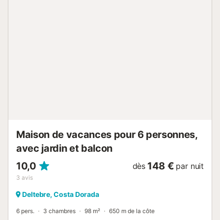
places de parking partagées sur place et d'un local à vélos
commun pour plus de commodité. Jusqu'à 3 animaux de
compagnie sont acceptés. Veuillez noter que les fêtes et
événements ne sont pas autorisés. Les familles voyageant
avec enfants apprécieront la mise à disposition d'un lit
bébé et d'une chaise haute....
Maison de vacances pour 6 personnes,
avec jardin et balcon
10,0
148 €
dès
par nuit
3
avis
Deltebre, Costa Dorada
6 pers.
3 chambres
98 m²
650 m de la côte