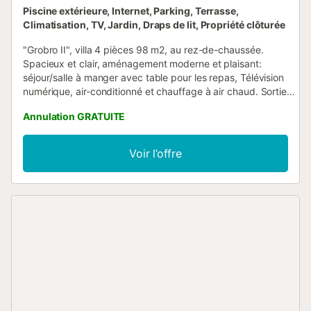
Piscine extérieure, Internet, Parking, Terrasse,
Climatisation, TV, Jardin, Draps de lit, Propriété clôturée
"Grobro II", villa 4 pièces 98 m2, au rez-de-chaussée.
Spacieux et clair, aménagement moderne et plaisant:
séjour/salle à manger avec table pour les repas, Télévision
numérique, air-conditionné et chauffage à air chaud. Sortie
sur la terrasse. 1 chambre double avec 1 grand-lit (135 cm,
Annulation GRATUITE
longueur 190 cm). 1 chambre double avec 2 lits (90 cm,
longueur 190 cm). 1 chambre double avec 2 lits (90 cm,
longueur 190 cm). Cuisine ouverte (four, lave-vaisselle, 3
Voir l’offre
plaques vitrocéramiques, grille-pain, micro-ondes,
congélateur, cafetière électrique) avec bar. 2 douches/WC.
Meubles de terrasse, barbecue, chaises longues, loggia. Vue
sur la piscine. A disposition: lave-linge, fer à repasser, sèche-
cheveux. Internet (Connexion WIFI, gratuit). Place de parking
près de la maison. Adapté(e) aux familles. Maximum 2
animaux/ chiens autorisés. HUTTE-002424 // Reg. Nr.:
ESFCTU0000430190007138840000000000000000HUTTE-
0024243...