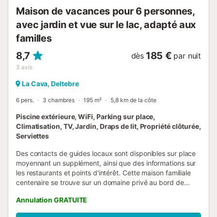
Maison de vacances pour 6 personnes,
avec jardin et vue sur le lac, adapté aux
familles
8,7
185 €
dès
par nuit
3
avis
La Cava, Deltebre
6 pers.
3 chambres
195 m²
5,8 km de la côte
Piscine extérieure, WiFi, Parking sur place,
Climatisation, TV, Jardin, Draps de lit, Propriété clôturée,
Serviettes
Des contacts de guides locaux sont disponibles sur place
moyennant un supplément, ainsi que des informations sur
les restaurants et points d'intérêt. Cette maison familiale
centenaire se trouve sur un domaine privé au bord de
l’Èbre. Construite en pierre et brique avec des poutres en
Annulation GRATUITE
bois, elle a été rénovée pour offrir le confort moderne tout
en gardant son charme d'origine. Vous disposez d'une