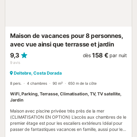
meubles. Les fêtes ne sont pas autorisées. Les bruits forts
après 23 heures ne sont pas autorisés. Les serviettes ne
sont malheureusement pas fournies. La propriété propose
également un service de location de vélos pour tous les
types de bicyclettes. Ces derniers peuvent être réservés
sur place ou avant l'arrivée. Le Wi-Fi per...
Maison de vacances pour 8 personnes,
avec vue ainsi que terrasse et jardin
9,3
158 €
dès
par nuit
9
avis
Deltebre, Costa Dorada
8 pers.
4 chambres
90 m²
650 m de la côte
WiFi, Parking, Terrasse, Climatisation, TV, TV satellite,
Jardin
Maison avec piscine privéee très près de la mer
(CLIMATISATION EN OPTION) L’accès aux chambres de le
premier étage est pour les escaliers extérieurs Idéal pour
passer de fantastiques vacances en famille, aussi pour les
amants de la nature ,de tranquilité,du soleil et des