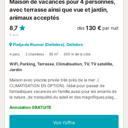
Maison de vacances pour 4 personnes,
avec terrasse ainsi que vue et jardin,
animaux acceptés
8,7
130 €
dès
par nuit
6
avis
Platja de Riumar (Deltebre), Deltebre
4 pers.
2 chambres
65 m²
300 m de la côte
WiFi, Parking, Terrasse, Climatisation, TV, TV satellite,
Jardin
Maison avec piscine privée très près de la mer .(
CLIMATISATION EN OPTION). Idéal pour passer de
fantastiques vacances en famille,aussi pour les amants de
la nature ,de tranquilité,du soleil et des magnifiques plages
de sable. Si vous aimez la bonne gastronomie,c'est
Annulation GRATUITE
l'endroit que vous devez choisir pour vos vacances,vous
trouverez une grande variété de mets à base des produits
produits dans nos terre et mer;comme le riz,l'huile
Voir l’offre
d'olive,les fruits et légumes et les poissons et coquillages