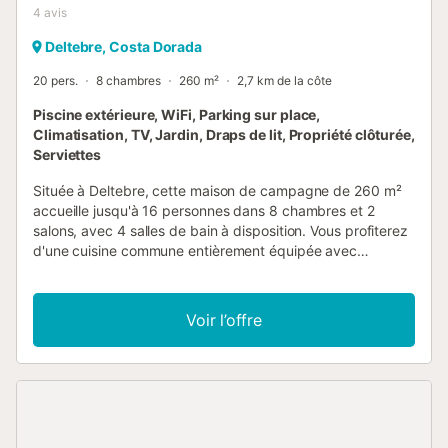
4
avis
Deltebre, Costa Dorada
20 pers.
8 chambres
260 m²
2,7 km de la côte
Piscine extérieure, WiFi, Parking sur place,
Climatisation, TV, Jardin, Draps de lit, Propriété clôturée,
Serviettes
Située à Deltebre, cette maison de campagne de 260 m²
accueille jusqu'à 16 personnes dans 8 chambres et 2
salons, avec 4 salles de bain à disposition. Vous profiterez
d'une cuisine commune entièrement équipée avec
machines à café. La propriété offre un Wi-Fi haut débit
adapté aux appels vidéo, la climatisation, une télévision
avec vidéo à la demande, un lave-linge et un accès de
Voir l’offre
plain-pied. Vous trouverez également de l'huile d'olive, de
la confiture et du miel maison à déguster. À l'extérieur,
profitez de votre jardin privé et de 3 terrasses privées non
couvertes, idéales pour vos repas en plein air avec
barbecue privatif. La piscine extérieure privée vous invite à
la détente pendant votre séjour. La propriété dispose de 6