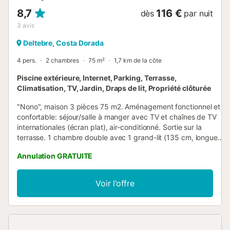
8,7
116 €
dès
par nuit
3
avis
Deltebre, Costa Dorada
4 pers.
2 chambres
75 m²
1,7 km de la côte
Piscine extérieure, Internet, Parking, Terrasse,
Climatisation, TV, Jardin, Draps de lit, Propriété clôturée
"Nono", maison 3 pièces 75 m2. Aménagement fonctionnel et
confortable: séjour/salle à manger avec TV et chaînes de TV
internationales (écran plat), air-conditionné. Sortie sur la
terrasse. 1 chambre double avec 1 grand-lit (135 cm, longueur
190 cm). 1 chambre double avec 2 lits (90 cm, longueur 190
Annulation GRATUITE
cm). Cuisine (four, lave-vaisselle, 4 plaques vitrocéramiques,
grille-pain, micro-ondes, cafetière électrique). Baignoire
sabot/WC. Air-conditionné, chauffage à air chaud. Terrasse.
Voir l’offre
Meubles de terrasse, chaises longues. A disposition: lave-
linge. Internet (Connexion WIFI, gratuit). Place de parking.
Adapté(e) aux familles. Maximum 2 animaux/ chiens autorisés.
HUTTE-002425 // Reg. Nr.:
ESFCTU0000430190003645430000000000000000HUTTE-