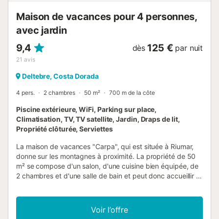
Maison de vacances pour 4 personnes,
avec jardin
9,4
125 €
dès
par nuit
21
avis
Deltebre, Costa Dorada
4 pers.
2 chambres
50 m²
700 m de la côte
Piscine extérieure, WiFi, Parking sur place,
Climatisation, TV, TV satellite, Jardin, Draps de lit,
Propriété clôturée, Serviettes
La maison de vacances "Carpa", qui est située à Riumar,
donne sur les montagnes à proximité. La propriété de 50
m² se compose d'un salon, d'une cuisine bien équipée, de
2 chambres et d'une salle de bain et peut donc accueillir 4
personnes. Les équipements supplémentaires
comprennent le Wi-Fi, la télévision par satellite et câblée, la
climatisation ainsi qu'une machine à laver. Cette location
Voir l’offre
de vacances propose un espace extérieur privé doté