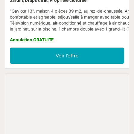
Jardin, Draps de lit, Propriété clôturée
"Gaviota 13", maison 4 pièces 89 m2, au rez-de-chaussée. Am
confortable et agréable: séjour/salle à manger avec table pour l
Télévision numérique, air-conditionné et chauffage à air chaud. S
le jardinet, sur la piscine. 1 chambre double avec 1 grand-lit (13
longueur 190 cm), douche/WC. 2 chambres doubles, chaque c
Annulation GRATUITE
avec: 2 lits (90 cm, longueur 190 cm). Cuisine (four, 4 plaques
vitrocéramiques, grille-pain, micro-ondes, congélateur, cafetière
électrique). Bain/bidet/WC. Air-conditionné, chauffage à air cha
Voir l’offre
Meubles de terrasse, barbecue, chaises longues (2), loggia. A di
lave-linge, fer à repasser, moustiquaire. Internet (Connexion WIFI
Place de parking (cloturée) près de la maison. Adapté(e) aux fam
Maximum 2 animaux/ chiens autorisés. HUTTE000931 // Reg. Nr
ESFCTU00004301900065881900000000000000000HUTTE00