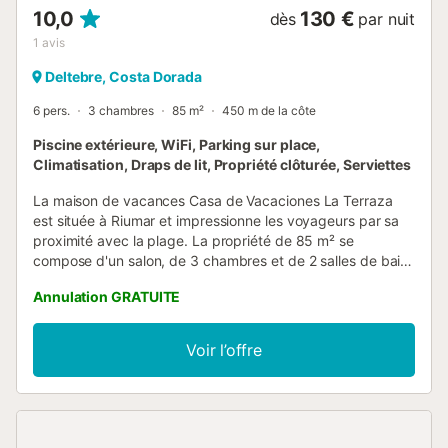
10,0
130 €
dès
par nuit
1
avis
Deltebre, Costa Dorada
6 pers.
3 chambres
85 m²
450 m de la côte
Piscine extérieure, WiFi, Parking sur place,
Climatisation, Draps de lit, Propriété clôturée, Serviettes
La maison de vacances Casa de Vacaciones La Terraza
est située à Riumar et impressionne les voyageurs par sa
proximité avec la plage. La propriété de 85 m² se
compose d'un salon, de 3 chambres et de 2 salles de bain
et peut donc accueillir six personnes. Les équipements
Annulation GRATUITE
supplémentaires comprennent le Wi-Fi haut débit (permet
des appels vidéo), la climatisation ainsi qu'une machine à
laver. Cette propriété dispose d'une piscine privée, d'une
Voir l’offre
terrasse plein air et d'un barbecue. Une place de parking
est disponible sur la propriété et un parking gratuit est
disponible dans la rue. Les animaux domestiques et les
célébrations ne sont pas autorisés. Cette propriété dispose
de directives pour aider les hôtes à trier correctement les