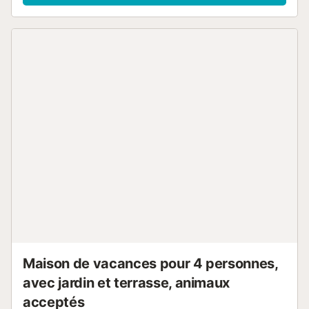
d'une piscine et d'un jardin qui offre une vue relaxante sur
les montagnes, une terrasse plein air, un barbecue et une
douche extérieure. La propriété se trouve à proximité de la
plage. Une place de parking est disponible sur la propriété
et un parking gratuit est disponible dans la rue. Un
maximum de 4 animaux de compagnie est autorisé
(moyennant des frais). Il est interdit de fumer et de faire la
fête. Aucun bruit n'est autorisé entre 23 heures et 9
heures. Les invités autres que ceux mentionnés dans la
réservation ne sont pas admis dans la propriété. Les
clients sont priés de garder l'appartement et les
installations propres et en bon état. La propriété a un
intérieur sans marche. Cette propriété est équipée de
dispositifs d'éclairage et d'économie d'eau....
Maison de vacances pour 4 personnes,
avec jardin et terrasse, animaux
acceptés