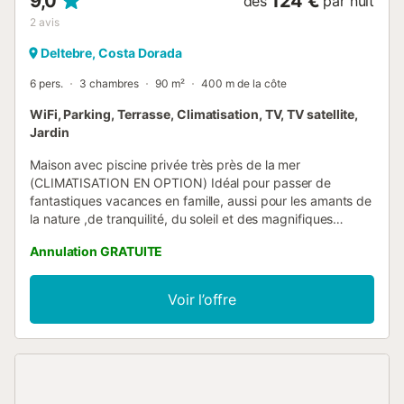
9,0
124 €
dès
par nuit
2
avis
Deltebre, Costa Dorada
6 pers.
3 chambres
90 m²
400 m de la côte
WiFi, Parking, Terrasse, Climatisation, TV, TV satellite,
Jardin
Maison avec piscine privée très près de la mer
(CLIMATISATION EN OPTION) Idéal pour passer de
fantastiques vacances en famille, aussi pour les amants de
la nature ,de tranquilité, du soleil et des magnifiques
plages de sable, Si vous aimez la bonne gastronomie, c'est
Annulation GRATUITE
l'endroit que vous devez choisir pour vos vacances,vous
trouverez une grande variété de mets à base des produits
produits dans nos terre et mer; comme le riz, l'huile d'olive,
Voir l’offre
les fruits et légumes et les poissons et coquillages pêché
dans notre baie PRECIO 1 Mascota 25€ ; PRECIO AIRE
ACONDICIONADO/ BOMBA DE CALOR: 8€ DIA, ESTA
CASA DISPONE DE 1 MÀQUINA ES OBLIGATORIO PAGAR
LA TASA TURISTICA, EL PRECIO ES 2€ POR PERSONA Y
DIA A PARTIR DE 16AÑOS...