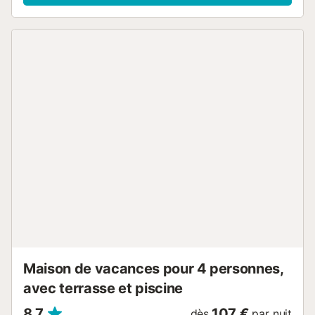
pêché dans notre baie. PRECIO 1 Mascota 25€ ; PRECIO
AIRE ACONDICIONADO/ BOMBA DE CALOR: 7€ DIA. ESTA
CASA DISPONE DE 1 MÀQUINA ES OBLIGATORIO PAGAR
LA TASA TURISTICA, EL PRECIO ES 2€ POR PERSONA Y
DIA A PARTIR DE 16AÑOS...
Maison de vacances pour 4 personnes,
avec terrasse et piscine
8,7
107 €
dès
par nuit