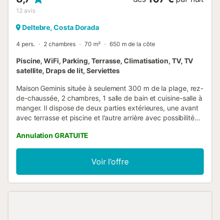
12
avis
Deltebre, Costa Dorada
4 pers.
2 chambres
70 m²
650 m de la côte
Piscine, WiFi, Parking, Terrasse, Climatisation, TV, TV
satellite, Draps de lit, Serviettes
Maison Geminis située à seulement 300 m de la plage, rez-
de-chaussée, 2 chambres, 1 salle de bain et cuisine-salle à
manger. Il dispose de deux parties extérieures, une avant
avec terrasse et piscine et l'autre arrière avec possibilité
de garer la voiture. La maison est entièrement clôturée.
Annulation GRATUITE
Les chiens sont les bienvenus ! Possibilité de réserver un
siège bébé et un lit pliant, selon disponibilité. The maison
dispose de la climatisation dans le salle à manger. Ce
Voir l’offre
service peut être louée au jour de votre arrivée pour un
coût de 15,--€jour.Les serviettes de bain et de toilette
vous trouverez dans la maison au prix de 5.--
€/personne....