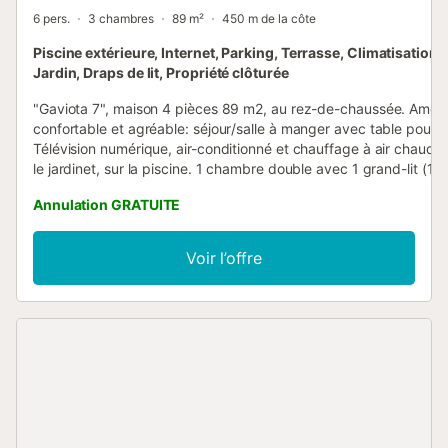
6 pers.
3 chambres
89 m²
450 m de la côte
Piscine extérieure, Internet, Parking, Terrasse, Climatisation, 
Jardin, Draps de lit, Propriété clôturée
"Gaviota 7", maison 4 pièces 89 m2, au rez-de-chaussée. Amé
confortable et agréable: séjour/salle à manger avec table pour l
Télévision numérique, air-conditionné et chauffage à air chaud. S
le jardinet, sur la piscine. 1 chambre double avec 1 grand-lit (13
longueur 190 cm), douche/WC. 2 chambres doubles, chaque c
Annulation GRATUITE
avec: 2 lits (90 cm, longueur 190 cm). Cuisine (four, 4 plaques
vitrocéramiques, grille-pain, micro-ondes, congélateur, cafetière
électrique). Bain/bidet/WC. Air-conditionné, chauffage à air cha
Voir l’offre
Meubles de terrasse, barbecue, chaises longues (2), loggia. A di
lave-linge, fer à repasser, moustiquaire. Internet (Connexion WIFI
Place de parking (cloturée) près de la maison. Adapté(e) aux fam
Maximum 2 animaux/ chiens autorisés. HUTTE000925 // Reg. Nr
ESFCTU00004301900065875800000000000000000HUTTE00