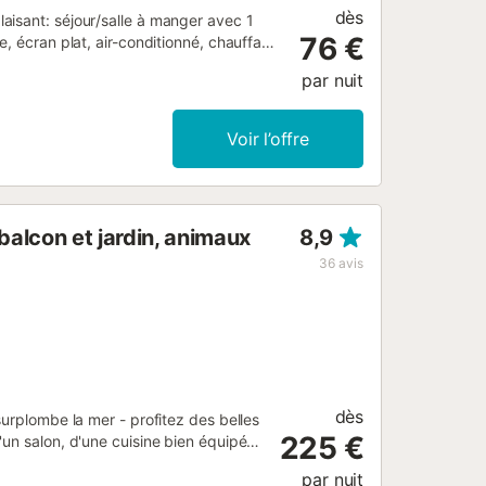
dès
aisant: séjour/salle à manger avec 1
76 €
e, écran plat, air-conditionné, chauffage
1 x 150 cm), air-conditionné, chauffage à
par nuit
sselle, 3 plaques vitrocéramiques, micro-
café (Tassimo (Bosch)). Bain/bidet/WC.
 (couvert). Veuillez noter: TV seulement
Voir l’offre
000000000000000HUTG0211752...
alcon et jardin, animaux
8,9
36
avis
dès
surplombe la mer - profitez des belles
225 €
un salon, d'une cuisine bien équipée,
ersonnes. Les équipements
par nuit
une chaise haute sont également