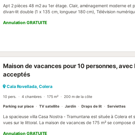
Apt 2 pièces 48 m2 au 1er étage. Clair, aménagement moderne et pl
divan-lit double (1 x 135 cm, longueur 180 cm), Télévision numériqu
à air chaud et volet roulant électrique. 1 chambre avec 1 grand-lit (
Annulation GRATUITE
air chaud et volet roulant électrique. Cuisine ouverte (four, lave-vai
ondes, congélateur, cafetière électrique, Capsules pour machine à 
Vue sur la piscine. A disposition: lave-linge. Place de parking No 12
ES. HUTG021175 // Reg. Nr.: ESFCTU000017008001283088000
Maison de vacances pour 10 personnes, avec b
acceptés
Cala Rovellada, Colera
10 pers.
4 chambres
175 m²
200 m de la côte
Parking sur place
TV satellite
Jardin
Draps de lit
Serviettes
La spacieuse villa Casa Nostra - Tramuntana est située à Colera et 
vues sur le littoral. La maison de vacances de 175 m² se compose d'
de 4 chambres et de 2 salles de bains et peut donc accueillir 10 p
Annulation GRATUITE
supplémentaires comprennent une machine à laver. Un lit bébé et 