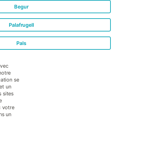
Begur
Palafrugell
Pals
avec
notre
cation se
et un
 sites
e
c votre
ns un