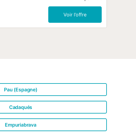
 espace extérieur privé avec un
barbecue. Parfait pour profiter des
Voir l’offre
oiture du restaurant le plus proche :
he : 7,27 km. Quelques minutes à pied
pied ou en voiture du supermarché le
re de la plage : 180m Platja
erpignan. Un parking gratuit est
 ne sont pas disponibles. null...
Pau (Espagne)
Cadaqués
Empuriabrava