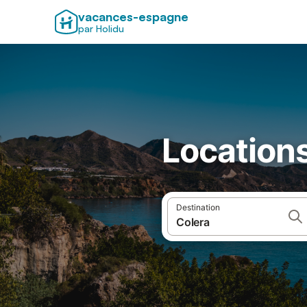
vacances-espagne
par Holidu
Location
Destination