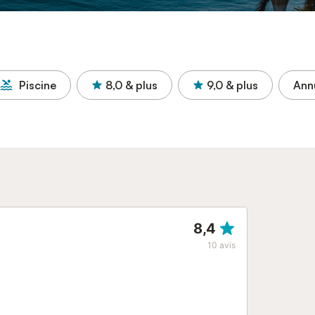
Piscine
8,0
& plus
9,0
& plus
Annu
8,4
10
avis