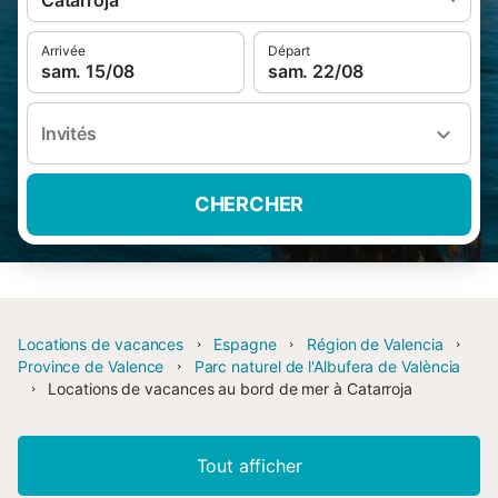
Catarroja
Arrivée
Départ
sam. 15/08
sam. 22/08
Invités
CHERCHER
Locations de vacances
Espagne
Région de Valencia
Province de Valence
Parc naturel de l'Albufera de València
Locations de vacances au bord de mer à Catarroja
Tout afficher