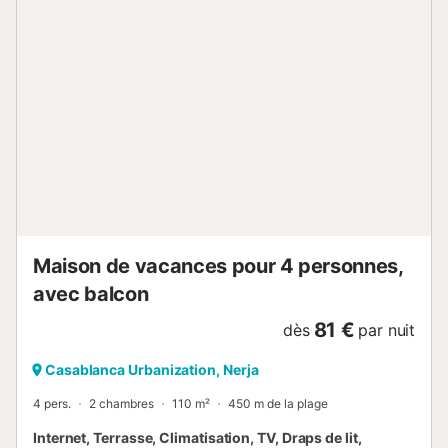
le long de la plage Playa Playazo, qui s'étend sur un
kilomètre. Si vous ne souhaitez pas manger à Nerja, vous
trouverez deux restaurants dans les environs et cinq
autres restaurants sympathiques à environ 10 minutes de
marche de la maison. C'est un logement familial idéal pour
un maximum de 5 personnes. Installations : Cette belle villa
de style mauresque se trouve sur la merveilleuse
urbanisation Casablanca Nerja à Punta Lara, Costa Del Sol.
En outre, l'hébergement est sur 3 niveaux, avec une
grande terrasse principale, un balcon de la chambre p...
Maison de vacances pour 4 personnes,
avec balcon
81 €
dès
par nuit
Casablanca Urbanization, Nerja
4 pers.
2 chambres
110 m²
450 m de la plage
Internet, Terrasse, Climatisation, TV, Draps de lit,