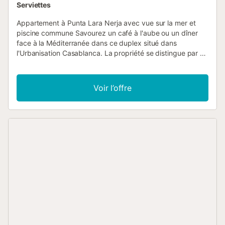
Serviettes
Appartement à Punta Lara Nerja avec vue sur la mer et
piscine commune Savourez un café à l'aube ou un dîner
face à la Méditerranée dans ce duplex situé dans
l'Urbanisation Casablanca. La propriété se distingue par sa
conception à plusieurs niveaux qui garantit une lumière
naturelle tout au long de la journée et des vues dégagées
sur la mer et la Sierra de Almijara. C'est le logement idéal
Voir l’offre
pour ceux qui recherchent la tranquillité sans renoncer au
confort d'une maison entièrement équipée avec Wi-Fi et
climatisation pour un séjour confortable en famille. Duplex
fonctionnel avec deux chambres et cuisine équipée Le
logement est distribué de manière efficace pour offrir de
l'intimité à ses 4 occupants. À l'étage inférieur, vous
trouverez un grand salon-salle à manger avec accès direct
à la terrasse principale et une cuisine équipée d'un lave-
vaisselle, d'un micro-ondes et de tous les ustensiles
nécessaires pour de longs séjours. Cet étage dispose
d'une chambre avec deux lits simples et d'une salle de
bain avec douche. En montant d'un niveau, se trouve la
chambre principale avec un lit double, une salle de bain
privée et un balcon indépendant, permettant à chaque