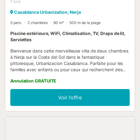
7
avis
Casablanca Urbanization, Nerja
5 pers.
2 chambres
90 m²
500 m de la plage
Piscine extérieure, WiFi, Climatisation, TV, Draps de lit,
Serviettes
Bienvenue dans cette merveilleuse villa de deux chambres
à Nerja sur la Costa del Sol dans le fantastique
pittoresque, Urbanizacion Casablanca. Parfaite pour les
familles avec enfants ou pour ceux qui recherchent des
vacances relaxantes. À distance de marche de la ville et
Annulation GRATUITE
de la plage, mais encore incroyablement ouvert et paisible
! Cette belle villa indépendante avec climatisation dispose
d'une fabuleuse piscine communautaire et de jardins. La
Voir l’offre
villa est située dans une urbanización inspirée par la
connexion marocaine de l'Andalousie avec des flèches,
des détails en fonte et de beaux espaces verts, y compris
un terrain de boules et un bel espace piscine. La mer et la
plage naturelle Playa Playazo se trouvent à 10 minutes à
pied. Si vous souhaitez vous rendre à pied dans la ville de
Nerja (25 minutes), nous vous recommandons de marcher