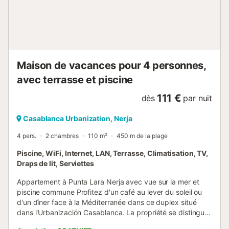
couple ou membre de la famille d'avoir son propre espace
de repos. Terrasses à plusieurs niveaux et solarium privé
Le point fort de Casablanca 9 est son espace extérieur
réparti sur trois hauteurs. À l'étage supérieur, il y ...
Maison de vacances pour 4 personnes,
avec terrasse et piscine
111 €
dès
par nuit
Casablanca Urbanization, Nerja
4 pers.
2 chambres
110 m²
450 m de la plage
Piscine, WiFi, Internet, LAN, Terrasse, Climatisation, TV,
Draps de lit, Serviettes
Appartement à Punta Lara Nerja avec vue sur la mer et
piscine commune Profitez d'un café au lever du soleil ou
d'un dîner face à la Méditerranée dans ce duplex situé
dans l'Urbanización Casablanca. La propriété se distingue
par sa conception sur plusieurs niveaux qui garantit une