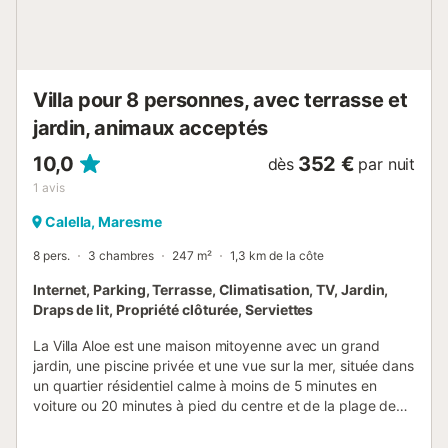
jardin et au porche Buanderie indépendante avec lave-
linge et sèche-linge Chambre quadruple (2 lits simples
pouvant être rapprochés + canapé-lit double) avec
ventilateur de plafond et accès direct au jardin, idéale pour
les enfants Toilettes indépendantes avec lavabo Premier
Villa pour 8 personnes, avec terrasse et
étage : Le pre...
jardin, animaux acceptés
10,0
352 €
dès
par nuit
1
avis
Calella, Maresme
8 pers.
3 chambres
247 m²
1,3 km de la côte
Internet, Parking, Terrasse, Climatisation, TV, Jardin,
Draps de lit, Propriété clôturée, Serviettes
La Villa Aloe est une maison mitoyenne avec un grand
jardin, une piscine privée et une vue sur la mer, située dans
un quartier résidentiel calme à moins de 5 minutes en
voiture ou 20 minutes à pied du centre et de la plage de
Calella. Elle se caractérise par son vaste espace piscine
avec une grande piscine privée et une grande pergola