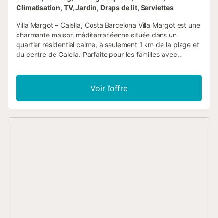
Climatisation, TV, Jardin, Draps de lit, Serviettes
Villa Margot – Calella, Costa Barcelona Villa Margot est une
charmante maison méditerranéenne située dans un
quartier résidentiel calme, à seulement 1 km de la plage et
du centre de Calella. Parfaite pour les familles avec
enfants et également pour profiter avec des animaux de
compagnie, cette villa offre espace, intimité et un
environnement idéal pour des vacances relaxantes près
Voir l’offre
de la mer. Espaces extérieurs La propriété est implantée
sur une vaste parcelle de 3 200 m², où vous pourrez
profiter d'un grand jardin méditerranéen. La villa dispose
de : Terrasse couverte avec table à manger extérieure et
espace barbecue Aire de jeux pour enfants avec
balançoire et toboggan Piscine privée rénovée en 2022,
entourée de chaises longues, parfaite pour les journées de
soleil et de détente Le jardin et la piscine offrent un
environnement sûr et amusant pour les enfants, ainsi qu'un
lieu de tranquillité pour les adultes. Distribution intérieure
Rez-de-chaussée : Salon lumineux avec canapé,
télévision, climatisation et coin repas Cuisine entièrement
équipée avec un second coin repas, avec accès direct au