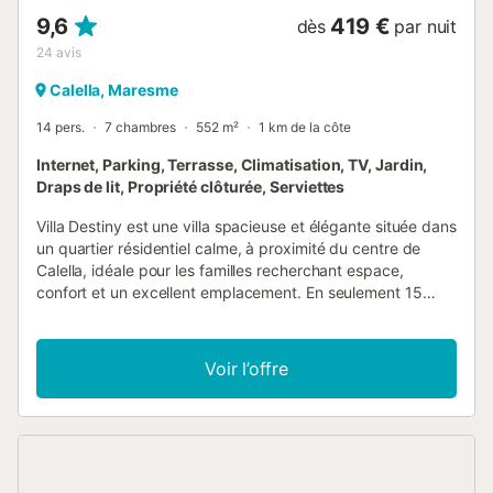
9,6
419 €
dès
par nuit
24
avis
Calella, Maresme
14 pers.
7 chambres
552 m²
1 km de la côte
Internet, Parking, Terrasse, Climatisation, TV, Jardin,
Draps de lit, Propriété clôturée, Serviettes
Villa Destiny est une villa spacieuse et élégante située dans
un quartier résidentiel calme, à proximité du centre de
Calella, idéale pour les familles recherchant espace,
confort et un excellent emplacement. En seulement 15
minutes à pied ou 3 minutes en voiture, vous accéderez à
tous les services : plage, magasins, restaurants et
supermarchés. Emplacement privilégié Calella dispose
Voir l’offre
d'une longue plage de sable, de bars de plage et d'une
large offre de sports nautiques. Pour ceux qui préfèrent
des plages plus calmes et naturelles, les magnifiques
criques de Sant Pol de Mar, entourées de rochers et de
pins, se trouvent à seulement 5 minutes en voiture.
Barcelone est facilement accessible en train (départs