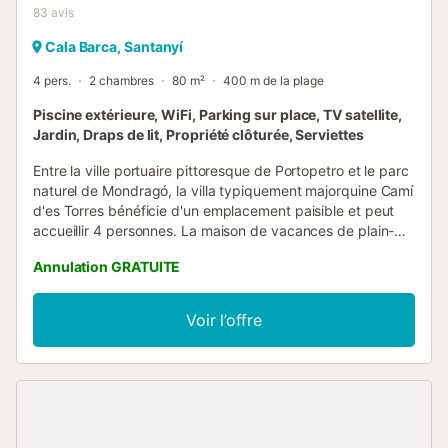
83
avis
Cala Barca, Santanyí
4 pers.
2 chambres
80 m²
400 m de la plage
Piscine extérieure, WiFi, Parking sur place, TV satellite,
Jardin, Draps de lit, Propriété clôturée, Serviettes
Entre la ville portuaire pittoresque de Portopetro et le parc
naturel de Mondragó, la villa typiquement majorquine Camí
d'es Torres bénéficie d'un emplacement paisible et peut
accueillir 4 personnes. La maison de vacances de plain-
pied dispose d'un agréable coin salon-salle à manger,
Annulation GRATUITE
d'une cuisine bien équipée, de 2 chambres et d'une salle
de bains. Les installations comprennent également le Wi-
Fi, des ventilateurs, une télévision par satellite, une chaise
Voir l’offre
haute, un lit bébé et une cheminée, afin que votre bien-
être soit garanti même pendant les mois les plus frais de
l'année. Un parking est disponible sur la propriété. Dans le
jardin idyllique ombragé par des arbres, une grande
piscine, une terrasse couverte et un barbecue permettent
de passer des vacances reposantes. Le centre de