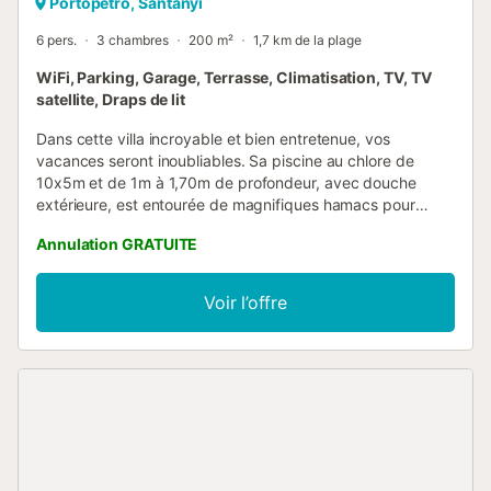
Portopetro, Santanyí
6 pers.
3 chambres
200 m²
1,7 km de la plage
WiFi, Parking, Garage, Terrasse, Climatisation, TV, TV
satellite, Draps de lit
Dans cette villa incroyable et bien entretenue, vos
vacances seront inoubliables. Sa piscine au chlore de
10x5m et de 1m à 1,70m de profondeur, avec douche
extérieure, est entourée de magnifiques hamacs pour
bronzer et de différents espaces verts avec de l'herbe.
Annulation GRATUITE
Autour de la ferme, ils trouvent différents arbres fruitiers
et, selon la saison, ils peuvent cueillir des prunes, des
amandes ou des caroubiers. Sur un porche avec barbecue
Voir l’offre
à côté de la piscine, vous pourrez profiter d'une
merveilleuse soirée accompagnée d'un délicieux barbecue
et d'un verre de vin. La maison est totalement privée et il
n'y a pas de voisins directs. Cette maison distribue ses
pièces spacieuses sur deux étages. Au rez-de-chaussée,
dans le même espace, se trouvent le salon, où vous
pourrez vous détendre en regardant la télévision par
satellite ou en écoutant de la musique, la salle à manger et
la cuisine avec plaque vitrocéramique, avec accès direct