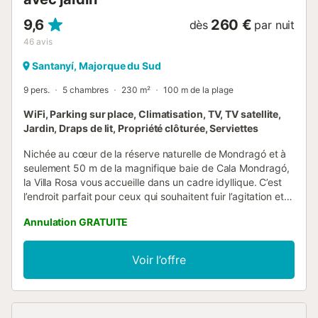
9,6
260 €
dès
par nuit
46
avis
Santanyí, Majorque du Sud
9 pers.
5 chambres
230 m²
100 m de la plage
WiFi, Parking sur place, Climatisation, TV, TV satellite,
Jardin, Draps de lit, Propriété clôturée, Serviettes
Nichée au cœur de la réserve naturelle de Mondragó et à
seulement 50 m de la magnifique baie de Cala Mondragó,
la Villa Rosa vous accueille dans un cadre idyllique. C’est
l’endroit parfait pour ceux qui souhaitent fuir l’agitation et
profiter du calme offert par la nature environnante. La
Annulation GRATUITE
maison de vacances dispose de 2 salons, d’une cuisine
bien équipée, de 5 chambres et de 3 salles de bains (deux
au rez-de-chaussée et une au 2e étage), pouvant
Voir l’offre
accueillir jusqu’à 9 personnes. Vous bénéficiez du Wi-Fi, de
ventilateurs, de la climatisation, d’une cheminée, de la
télévision par satellite, d’un lit bébé et d’une chaise haute.
L’extérieur pittoresque, entouré de végétation