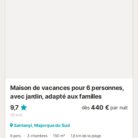
méditerranéenne, vous invite à vous détendre sur les
chaises longues, à vous relaxer et à profiter du calme. La
grande terrasse, équipée d’une table à manger et de
mobilier de salon, est idéale pour se reposer ou partager
des repas en plein air. La ville de Santanyí, avec
supermarchés, station-service et autres services, se
trouve à seulement 6 km. Les superbes plages de Cala
Mondragó sont accessibles à pied en quelques minutes.
Nous vous recommandons de louer une voiture. En raison
de la situation de la maison dans la réserve naturelle, il est
interdit d’allumer un feu ou de faire des barbecues. Un
parking est disponible sur place. Les draps et serviettes
sont inclus. Veuillez noter qu’il est interdit d’organise...
Maison de vacances pour 6 personnes,
avec jardin, adapté aux familles
9,7
440 €
dès
par nuit
26
avis
Santanyí, Majorque du Sud
6 pers.
3 chambres
150 m²
1,6 km de la plage