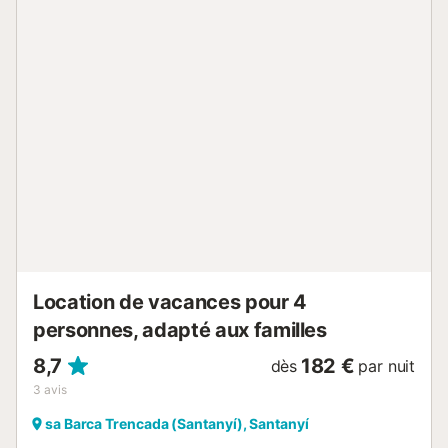
belle vue sur la montagne depuis le balcon et se détendre
à l'extérieur dans le jardin meublé, prendre le soleil sur les
terrasses ouvertes et fermées, nager dans la piscine ou
cuisiner sur le grill, toutes les caractéristiques privées. La
maison se trouve à 10 minutes (5 km) en voiture d'une
variété de restaurants, de bars, de cafés et d'endroits où
faire du shopping, regroupés le long du front de mer. La
maison se trouve à 10 minutes (5 km) en voiture de la
Platja de Santanyi, une belle plage entourée de formations
rocheuses, et à seulement 17 minutes (12 km) des eaux
turquoises de la plage de Calo des Maro. Les visiteurs
peuvent découvrir la beauté naturelle de la rég...
Location de vacances pour 4
personnes, adapté aux familles
8,7
182 €
dès
par nuit
3
avis
sa Barca Trencada (Santanyí), Santanyí