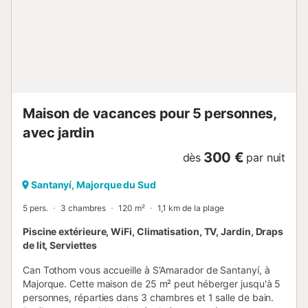
ubica en Barca Trencada, un lugar privilegiado para los
amantes de las playas paradisÃacas. De hecho, pueden
acceder andando a 5 hermosas playas vÃrgenes, la
primera a sÃ³lo 80 metros, y al Parque Natural de
MondragÃ³. El campo de golf de Cala d'Or estÃ¡ a menos
de 9 km. Tengan en cuenta que el cÃ©sped del recinto no
es accesible. Para posibles gas...
Maison de vacances pour 5 personnes,
avec jardin
300 €
dès
par nuit
Santanyí, Majorque du Sud
5 pers.
3 chambres
120 m²
1,1 km de la plage
Piscine extérieure, WiFi, Climatisation, TV, Jardin, Draps
de lit, Serviettes
Can Tothom vous accueille à S'Amarador de Santanyí, à
Majorque. Cette maison de 25 m² peut héberger jusqu'à 5
personnes, réparties dans 3 chambres et 1 salle de bain.