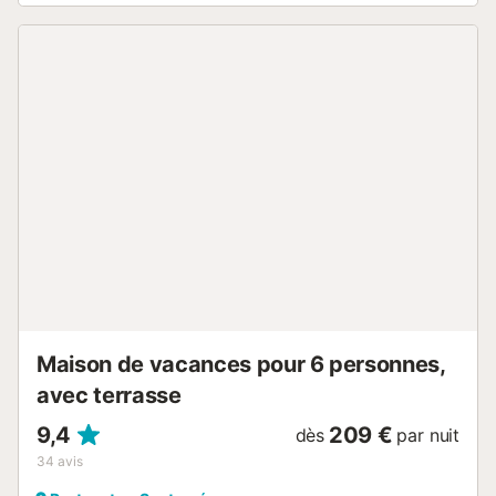
à manger et le salon. Ici, vous pourrez préparer de bons
plats sur la plaque vitrocéramique, manger ensemble et
vous détendre sur le canapé en regardant TV-SAT. Il y a
deux chambres avec armoire, une avec deux lits simples
et l'autre avec un lit double. Seule la chambre double est
climatisée. Il y a un lit bébé et une chaise haute pour un
bébé. La salle de bain de la maison est dotée d'une
baignoire. Il y a un lave-linge, un fer et une planche à
repasser. Le logement est situé à proximité de la petite
ville côtière de Porto Petro (Santanyí). Plus précisément, il
est situé à Barca Trencada, un lieu privilégié pour les
amateurs de plages paradisiaques. En effet, vous pourrez
rejoindre à pied 5 belles plages vierges, la première à
seulement 80 mètres, et le parc naturel de Mondragó. Le
parcours de golf de Cala d'Or s...
Maison de vacances pour 6 personnes,
avec terrasse
9,4
209 €
dès
par nuit
34
avis