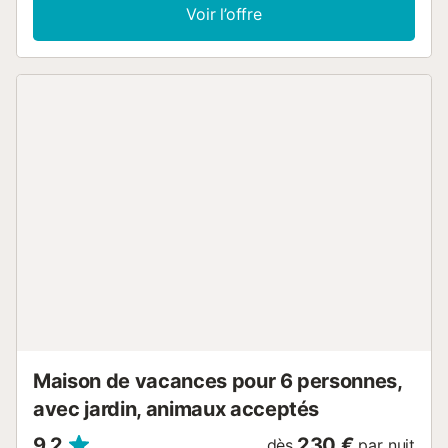
extérieurs où vous pourrez profiter du beau temps en
Voir l’offre
toute intimité. L’intérieur est réparti sur deux étages et
présente un caractère résolument traditionnel, associé à
des éléments modernes. Dans le salon, vous pourrez vous
détendre en regardant la télévision par satellite (chaînes
allemandes uniquement). La cuisine-salle à manger est
équipée d’une cuisinière à gaz et de tous les ustensiles
nécessaires pour cuisiner. Vous y trouverez également une
table avec des chaises pour savourer vos plats préférés. À
cet étage se trouvent aussi un lave-linge, un fer et une
planche à repasser, ainsi qu’une salle de bains avec
douche. En montant les escaliers, vous accéderez aux
deux chambres : l’une avec un lit double et la climatisation,
l’autre avec des lits superposés pour deux personnes. Si
vous voyagez avec votre bébé, nous pouvons vous fournir
un lit bébé et une chaise haute. Veuillez noter que la
maison fonctionne à l’énergie solaire. La propriété est
située au milieu d'un véritable joyau naturel d...
Maison de vacances pour 6 personnes,
avec jardin, animaux acceptés
9,2
230 €
dès
par nuit