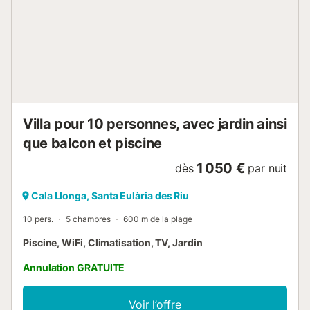
sélection de restaurants se trouve à 140 m et un
supermarché à 110 m de l'établissement. La belle plage de
Cala Llonga se trouve à 300 m et vous n'avez besoin que
de 5 minutes de marche. Vous pourrez y écouter le bruit
des vagues et vous faire bronzer sous le soleil d'Ibiza.
L'aéroport d'Ibiza est à 20 minutes et la ville d'Ibiza à 15
minutes. ...
Villa pour 10 personnes, avec jardin ainsi
que balcon et piscine
1 050 €
dès
par nuit
Cala Llonga, Santa Eulària des Riu
10 pers.
5 chambres
600 m de la plage
Piscine, WiFi, Climatisation, TV, Jardin
Annulation GRATUITE
Voir l’offre