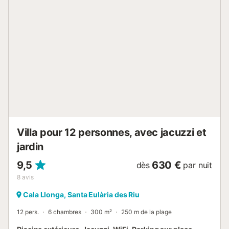
cheminée. Les restaurants sont à 500 m ; les fournitures
générales et les transports en commun à 800 m du centre-
ville. Le centre-ville et la vie nocturne sont à 1 km.
L'aéroport le plus proche est à 15 km....
Villa pour 12 personnes, avec jacuzzi et
jardin
9,5
630 €
dès
par nuit
8
avis
Cala Llonga, Santa Eulària des Riu
12 pers.
6 chambres
300 m²
250 m de la plage