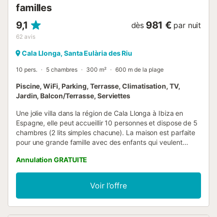
familles
9,1
981 €
dès
par nuit
62
avis
Cala Llonga, Santa Eulària des Riu
10 pers.
5 chambres
300 m²
600 m de la plage
Piscine, WiFi, Parking, Terrasse, Climatisation, TV,
Jardin, Balcon/Terrasse, Serviettes
Une jolie villa dans la région de Cala Llonga à Ibiza en
Espagne, elle peut accueillir 10 personnes et dispose de 5
chambres (2 lits simples chacune). La maison est parfaite
pour une grande famille avec des enfants qui veulent
passer des vacances aux îles Baléares. Il y a un port de
Annulation GRATUITE
ferry à proximité et la plage n'est pas trop loin non plus.
C'est un endroit charmant pour les activités, la nourriture et
les repas. La maison dispose d'une terrasse couverte avec
Voir l’offre
une chaise longue et une vue magnifique. La salle de bain
attenante dispose d'une baignoire double et d'une porte
donnant sur la terrasse couverte. Le salon dispose d'une