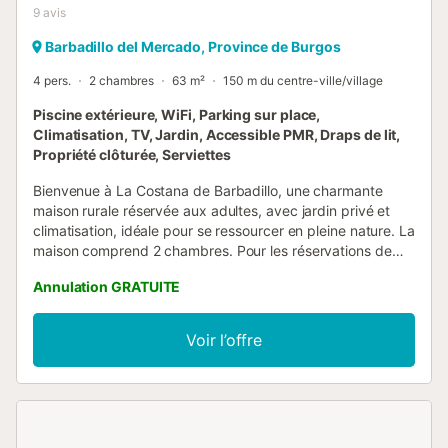
9
avis
Barbadillo del Mercado, Province de Burgos
4 pers.
2 chambres
63 m²
150 m du centre-ville/village
Piscine extérieure, WiFi, Parking sur place,
Climatisation, TV, Jardin, Accessible PMR, Draps de lit,
Propriété clôturée, Serviettes
Bienvenue à La Costana de Barbadillo, une charmante
maison rurale réservée aux adultes, avec jardin privé et
climatisation, idéale pour se ressourcer en pleine nature. La
maison comprend 2 chambres. Pour les réservations de
deux personnes, une seule chambre est ouverte. Si vous
Annulation GRATUITE
souhaitez utiliser la seconde chambre ou adapter le
logement à vos besoins, contactez l’hôte via la plateforme
de réservation et nous établirons un devis personnalisé
Voir l’offre
selon vos demandes....