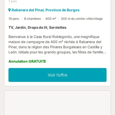
1
avis
Rabanera del Pinar, Province de Burgos
16 pers.
8 chambres
400 m²
300 m du centre-ville/village
TV, Jardin, Draps de lit, Serviettes
Bienvenue à la Casa Rural Roblegordo, une magnifique
maison de campagne de 400 m² nichée à Rabanera del
Pinar, dans la région des Pinares Burgaleses en Castilla y
León. Idéale pour les grands groupes, les fêtes de famille
et les retraites rurales pouvant accueillir jusqu'à 16
Annulation GRATUITE
personnes. La maison dispose de 8 chambres spacieuses
et de 16 couchages répartis sur deux étages, avec de
généreux espaces communs comprenant une cuisine
Voir l’offre
entièrement équipée, des salons et salles à manger
confortables, et des salles de bains bien entretenues.
Accédez aux terrasses privatives et partagées et profitez
de vues imprenables sur les montagnes, entouré par les
magnifiques forêts de pins de la Sierra de la Demanda. Les
terrasses sont parfaites pour dîner en plein air, vous
détendre ou vous réunir en famille et entre amis. Rabanera
del Pinar est un point de départ idéal pour les activités de