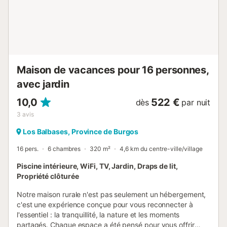
confortables — avec lits doubles et simples — et profitez
de la tranquillité de la campagne burgalaise à quelques
kilomètres des principaux sites d’intérêt de la région....
Maison de vacances pour 16 personnes,
avec jardin
10,0
522 €
dès
par nuit
3
avis
Los Balbases, Province de Burgos
16 pers.
6 chambres
320 m²
4,6 km du centre-ville/village
Piscine intérieure, WiFi, TV, Jardin, Draps de lit,
Propriété clôturée
Notre maison rurale n'est pas seulement un hébergement,
c'est une expérience conçue pour vous reconnecter à
l'essentiel : la tranquillité, la nature et les moments
partagés. Chaque espace a été pensé pour vous offrir