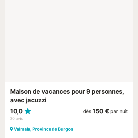
est également disponible. Cet hébergement ne propose
pas : la climatisation. Cette location de vacances propose
un espace extérieur privé avec une terrasse plein air et un
barbecue. Un court de tennis se trouve à 15 minutes de
marche de l'établissement. Un parking gratuit est
disponible dans la rue. Un maximum de 3 animaux
domestiques est autorisé. Il est interdit de fumer dans
cette propriété. La propriété offre des produits maison. 8
vélos sont fournis. Cette propriété dispose de directives
pour aider les hôtes à trier correctement les déchets. De
plus amples informations sont fournies sur place. Cette
propriété dispose d'un éclairage à faible consommation
d'énergie....
Maison de vacances pour 9 personnes,
avec jacuzzi
10,0
150 €
dès
par nuit
20
avis
Valmala, Province de Burgos