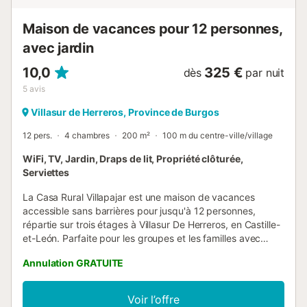
Maison de vacances pour 12 personnes,
avec jardin
10,0
325 €
dès
par nuit
5
avis
Villasur de Herreros, Province de Burgos
12 pers.
4 chambres
200 m²
100 m du centre-ville/village
WiFi, TV, Jardin, Draps de lit, Propriété clôturée,
Serviettes
La Casa Rural Villapajar est une maison de vacances
accessible sans barrières pour jusqu'à 12 personnes,
répartie sur trois étages à Villasur De Herreros, en Castille-
et-León. Parfaite pour les groupes et les familles avec
enfants, elle offre un salon avec cheminée, une cuisine
Annulation GRATUITE
entièrement équipée avec lave-linge et lave-vaisselle,
quatre chambres et quatre salles de bain. Vous profiterez
du Wi-Fi avec espace de télétravail, télévision, livres et
Voir l’offre
jouets pour enfants. Deux lits bébé et deux chaises hautes