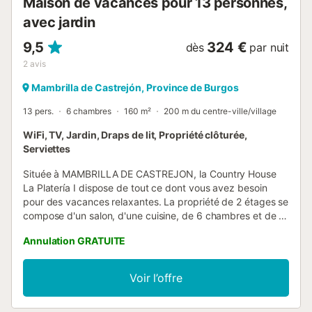
Maison de vacances pour 13 personnes,
avec jardin
9,5
324 €
dès
par nuit
2
avis
Mambrilla de Castrejón, Province de Burgos
13 pers.
6 chambres
160 m²
200 m du centre-ville/village
WiFi, TV, Jardin, Draps de lit, Propriété clôturée,
Serviettes
Située à MAMBRILLA DE CASTREJON, la Country House
La Platería I dispose de tout ce dont vous avez besoin
pour des vacances relaxantes. La propriété de 2 étages se
compose d'un salon, d'une cuisine, de 6 chambres et de 6
salles de bains et peut donc accueillir 13 personnes. Les
Annulation GRATUITE
équipements supplémentaires comprennent le Wi-Fi, une
télévision ainsi qu'une machine à laver. Un lit bébé est
également disponible. Cet hébergement ne propose pas :
Voir l’offre
la climatisation. Cette propriété offre un espace extérieur
partagé avec un jardin et un barbecue pour que les clients