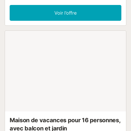
d'une vue imprenable sur la montagne, rendant votre
séjour unique. La maison dispose d'une connexion Wi-Fi
Voir l’offre
pour rester connectés quand vous le souhaitez, alliant
charme rural et confort moderne. L'environnement naturel
de Valmala offre de nombreuses activités : sentiers de
randonnée pour tous niveaux, VTT, observation de la
faune et de la flore locales, ainsi que des paysages d'une
beauté exceptionnelle. C'est une escapade idéale pour
recharger vos batteries loin de l'agitation urbaine. Que ce
soit en été, lorsque la montagne est à son apogée, ou
pendant les fêtes hivernales, La Genciana Chica vous
promet un séjour confortable et inoubliable au cœur de la
nature espagnole....
Maison de vacances pour 16 personnes,
avec balcon et jardin