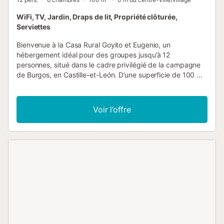
WiFi, TV, Jardin, Draps de lit, Propriété clôturée,
Serviettes
Bienvenue à la Casa Rural Goyito et Eugenio, un
hébergement idéal pour des groupes jusqu’à 12
personnes, situé dans le cadre privilégié de la campagne
de Burgos, en Castille-et-León. D’une superficie de 100 m²
de plain-pied, la maison dispose de 6 chambres privées,
offrant tout l’espace nécessaire pour un séjour authentique
et inoubliable à la campagne. Le jardin privé et la vue
Voir l’offre
spectaculaire sur la sierra de Burgos vous invitent à
profiter de la nature dès votre arrivée. La région est
parfaite pour la randonnée à travers les forêts de chênes
et de pins, l’exploration de la Ribera del Duero et de ses
caves, ou la découverte du patrimoine médiéval de
Burgos, de sa majestueuse cathédrale gothique classée au
patrimoine mondial aux châteaux et monastères qui
parsèment la plaine castillane. Avec le Wi-Fi inclus et une
grande capacité d’accueil, Goyito et Eugenio est le choix
idéal pour les réunions de famille, les célébrations ou les
escapades entre amis. Reposez-vous dans 6 chambres