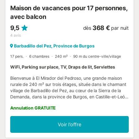
Maison de vacances pour 17 personnes,
avec balcon
9,5
368 €
dès
par nuit
4
avis
Barbadillo del Pez, Province de Burgos
17 pers.
6 chambres
240 m²
90 m du centre-ville/village
WiFi, Parking sur place, TV, Draps de lit, Serviettes
Bienvenue à El Mirador del Pedroso, une grande maison
rurale de 240 m² sur trois étages, située dans le charmant
village de Barbadillo del Pez, au cœur de la Sierra de la
Demanda, dans la province de Burgos, en Castille-et-León.
Pouvant accueillir jusqu’à 17 personnes, c’est le choix idéal
Annulation GRATUITE
pour les familles nombreuses, les groupes d’amis ou les
célébrations spéciales en pleine nature. La maison dispose
de six chambres, d’une terrasse privée offrant une vue
Voir l’offre
spectaculaire sur la Sierra et d’une connexion Wi-Fi. Les
vastes espaces communs invitent à la détente et au