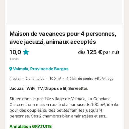
expériences uniques comme des séances bien-être et des
bains de glace, idéales pour vous ressour...
Maison de vacances pour 4 personnes,
avec jacuzzi, animaux acceptés
10,0
125 €
dès
par nuit
1
avis
Valmala, Province de Burgos
4 pers.
2 chambres
100 m²
4,9 km du centre-ville/village
Jacuzzi, WiFi, TV, Draps de lit, Serviettes
Située dans le paisible village de Valmala, La Genciana
Chica est une maison rurale chaleureuse de 100 m², idéale
pour des couples ou des petites familles jusqu'à 4
personnes. Ses 2 chambres bien aménagées et ses
espaces communs spacieux invitent à la détente et à la
Annulation GRATUITE
déconnexion totale. Depuis la propriété, vous profiterez