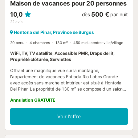
Maison de vacances pour 20 personnes
10,0
500 €
dès
par nuit
22
avis
Hontoria del Pinar, Province de Burgos
20 pers.
4 chambres
130 m²
450 m du centre-ville/village
WiFi, TV, TV satellite, Accessible PMR, Draps de lit,
Propriété clôturée, Serviettes
Offrant une magnifique vue sur la montagne,
l'appartement de vacances Entrada Rio Lobos Grande
avec accès sans marche et intérieur est situé à Hontoria
Del Pinar. La propriété de 130 m² se compose d'un salon
avec un canapé-lit pour 2 personnes, d'une cuisine
Annulation GRATUITE
entièrement équipée, de 4 chambres et de 4 salles de
bains et peut donc accueillir 20 personnes. Les
équipements supplémentaires comprennent un Wi-Fi haut
Voir l’offre
débit (permettant des appels vidéo), une télévision ainsi
qu'une machine à laver. En plus de cela, une table de ping-
pong est également fournie pour votre plaisir. Un lit bébé