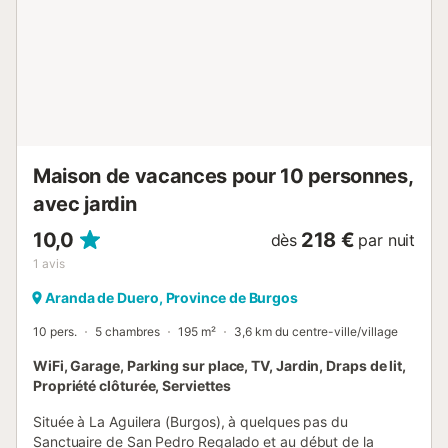
ou pour une pause loin du tumulte urbain, La Genciana
vous propose une expérience rurale complète en toute
saison, idéale aussi bien pour les vacances d’été que pour
les fêtes d’hiver....
Maison de vacances pour 10 personnes,
avec jardin
10,0
218 €
dès
par nuit
1
avis
Aranda de Duero, Province de Burgos
10 pers.
5 chambres
195 m²
3,6 km du centre-ville/village
WiFi, Garage, Parking sur place, TV, Jardin, Draps de lit,
Propriété clôturée, Serviettes
Située à La Aguilera (Burgos), à quelques pas du
Sanctuaire de San Pedro Regalado et au début de la