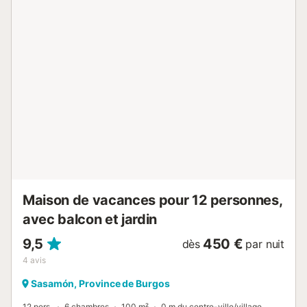
célébrer des événements. La climatisation n'est pas
disponible....
Maison de vacances pour 12 personnes,
avec balcon et jardin
9,5
450 €
dès
par nuit
4
avis
Sasamón, Province de Burgos
12 pers.
6 chambres
100 m²
0 m du centre-ville/village