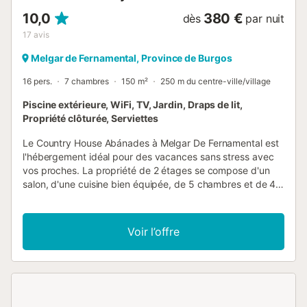
10,0
380 €
dès
par nuit
17
avis
Melgar de Fernamental, Province de Burgos
16 pers.
7 chambres
150 m²
250 m du centre-ville/village
Piscine extérieure, WiFi, TV, Jardin, Draps de lit,
Propriété clôturée, Serviettes
Le Country House Abánades à Melgar De Fernamental est
l'hébergement idéal pour des vacances sans stress avec
vos proches. La propriété de 2 étages se compose d'un
salon, d'une cuisine bien équipée, de 5 chambres et de 4
salles de bains et peut donc accueillir 12 personnes. Les
équipements supplémentaires comprennent le Wi-Fi, une
télévision, une machine à laver ainsi que des livres et
Voir l’offre
jouets pour enfants. Un lit bébé est également disponible.
Cette propriété dispose d'un espace extérieur privé avec
une piscine, un jardin, un balcon et un barbecue. Un
parking gratuit est disponible dans la rue. Un animal
domestique est autorisé. Il est interdit de fumer et de