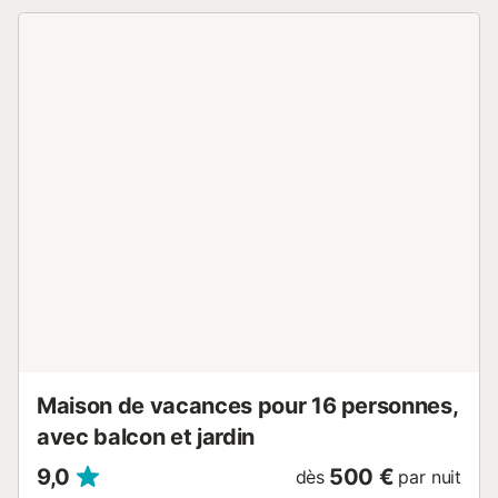
puissent en profiter. Les animaux domestiques, les
fumeurs et les célébrations d'événements ne sont pas
autorisés. Deux lits supplémentaires peuvent être fournis
sur demande et selon la disponibilité....
Maison de vacances pour 16 personnes,
avec balcon et jardin
9,0
500 €
dès
par nuit