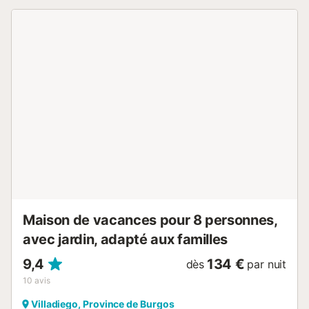
partage après une journée d’aventure dans la nature
environnante. À découvrir aux alentours : - Sierra de la
Demanda, avec ses magnifiques sentiers de randonnée à
travers hêtraies, pinèdes et sommets - Canyon du Río
Arlanza, paysages naturels d’une grande beauté - Salas
de los Infantes et son Musée des Dinosaures, l’un des sites
paléontologiques majeurs d’Espagne - Monastère de Santo
Domingo de Silos, joyau de l’art roman castillan - Village
médiéval de Covarrubias, sa collégiale et son centre
historique - Lerma, cité ducale baroque à quelques
kilomètres - Burgos et sa majestueuse cathédrale gothique
classée au patrimoine mondial, à environ 70 km Découvrez
la gastronomie locale : le « lechazo » rôti, la morcilla de
Burgos, le fromage frais et les vins de l’appellation Ribera
del Duero sont incontournables lors de votre...
Maison de vacances pour 8 personnes,
avec jardin, adapté aux familles
9,4
134 €
dès
par nuit
10
avis
Villadiego, Province de Burgos