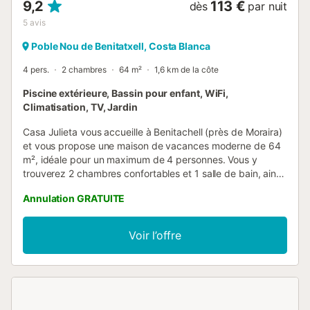
9,2
113 €
dès
par nuit
5
avis
Poble Nou de Benitatxell, Costa Blanca
4 pers.
2 chambres
64 m²
1,6 km de la côte
Piscine extérieure, Bassin pour enfant, WiFi,
Climatisation, TV, Jardin
Casa Julieta vous accueille à Benitachell (près de Moraira)
et vous propose une maison de vacances moderne de 64
m², idéale pour un maximum de 4 personnes. Vous y
trouverez 2 chambres confortables et 1 salle de bain, ainsi
qu'une cuisine privée entièrement rénovée. La maison est
Annulation GRATUITE
équipée de la climatisation, d’un ventilateur, d’une
télévision avec vidéo à la demande, du Wi-Fi adapté aux
appels vidéo, d’un bureau et d’un lave-linge. Un lit bébé
Voir l’offre
est disponible pour les familles avec de jeunes enfants.
Profitez d’une magnifique vue sur la mer et les montagnes
depuis la maison. Sortez dans votre jardin privé et sur la
terrasse ouverte où vous pouvez vous détendre dans un
environnement verdoyant et calme. Des chaises longues,