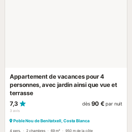
la plongée sous-marine, au jet ski ou au VTT dans les
collines environnantes, tandis que les amateurs de culture
pourront explorer les rues animées de Moraira et de Calpe.
Le soir, les bars de plage s'animent de musique et de
saveurs espagnoles, offrant une ambiance animée à
quelques minutes en voiture. Grâce au parking sur place,
explorer la région à votre rythme est un jeu d'enfant.
Aventures avec animaux de compagnie Les voyageurs
accompagnés d'animaux de compagnie apprécieront
l'accueil chaleureux de la région. Vos chiens pourront vous
accompagner lors de v...
Appartement de vacances pour 4
personnes, avec jardin ainsi que vue et
terrasse
7,3
90 €
dès
par nuit
3
avis
Poble Nou de Benitatxell, Costa Blanca
4 pers.
2 chambres
69 m²
950 m de la côte