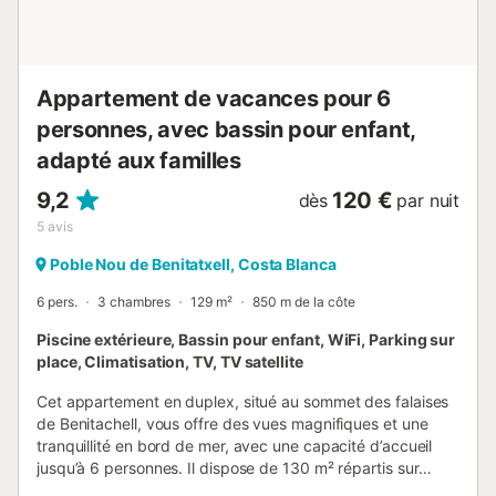
Appartement de vacances pour 6
personnes, avec bassin pour enfant,
adapté aux familles
9,2
120 €
dès
par nuit
5
avis
Poble Nou de Benitatxell, Costa Blanca
6 pers.
3 chambres
129 m²
850 m de la côte
Piscine extérieure, Bassin pour enfant, WiFi, Parking sur
place, Climatisation, TV, TV satellite
Cet appartement en duplex, situé au sommet des falaises
de Benitachell, vous offre des vues magnifiques et une
tranquillité en bord de mer, avec une capacité d’accueil
jusqu’à 6 personnes. Il dispose de 130 m² répartis sur
deux étages, avec 3 chambres et 2 salles de bains. Vous