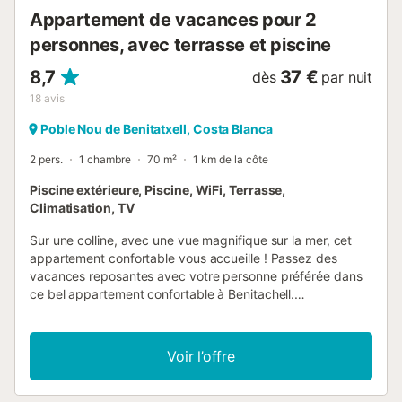
Appartement de vacances pour 2
personnes, avec terrasse et piscine
8,7
37 €
dès
par nuit
18
avis
Poble Nou de Benitatxell, Costa Blanca
2 pers.
1 chambre
70 m²
1 km de la côte
Piscine extérieure, Piscine, WiFi, Terrasse,
Climatisation, TV
Sur une colline, avec une vue magnifique sur la mer, cet
appartement confortable vous accueille ! Passez des
vacances reposantes avec votre personne préférée dans
ce bel appartement confortable à Benitachell.
L'appartement est très bien équipé et c'est l'endroit idéal
pour vous reposer de votre quotidien stressant. Cuisinez
ensemble dans la cuisine, détendez-vous sur le canapé ou
Voir l’offre
savourez vos repas sur la terrasse protégée des
intempéries. Vous pouvez également prendre le soleil sur
la partie ouverte de la terrasse, écouter votre podcast