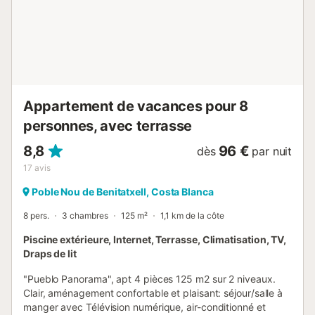
bidet et toilettes Extérieur de la villa * piscine privée en
forme de rein * 2 terrasses * barbecue * espace salon
extérieur et espace repas extérieur * place de parking
couverte privée Informations supplémentaires * ville la plus
proche : Benitachell (à moins de 7 kilomètres...
Appartement de vacances pour 8
personnes, avec terrasse
8,8
96 €
dès
par nuit
17
avis
Poble Nou de Benitatxell, Costa Blanca
8 pers.
3 chambres
125 m²
1,1 km de la côte
Piscine extérieure, Internet, Terrasse, Climatisation, TV,
Draps de lit
"Pueblo Panorama", apt 4 pièces 125 m2 sur 2 niveaux.
Clair, aménagement confortable et plaisant: séjour/salle à
manger avec Télévision numérique, air-conditionné et