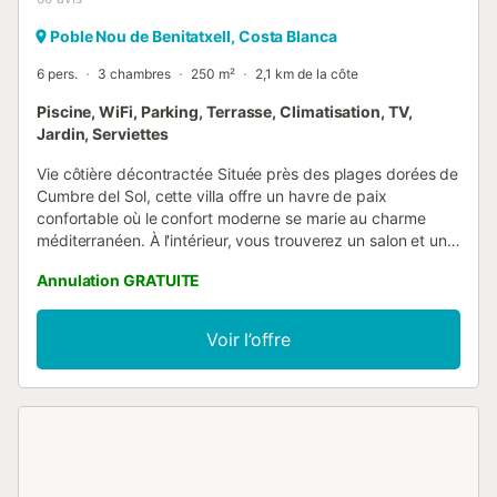
Poble Nou de Benitatxell, Costa Blanca
6 pers.
3 chambres
250 m²
2,1 km de la côte
Piscine, WiFi, Parking, Terrasse, Climatisation, TV,
Jardin, Serviettes
Vie côtière décontractée Située près des plages dorées de
Cumbre del Sol, cette villa offre un havre de paix
confortable où le confort moderne se marie au charme
méditerranéen. À l'intérieur, vous trouverez un salon et une
salle à manger ouverts, deux cuisines entièrement
Annulation GRATUITE
équipées et des chambres accueillantes réparties sur
plusieurs niveaux. À l'extérieur, profitez de la piscine
privée, des chaises longues et de la terrasse meublée pour
Voir l’offre
dîner en plein air. La cuisine extérieure et l'espace
barbecue vous permettront de passer des soirées
tranquilles en famille, entre amis et avec vos animaux de
compagnie. Plages et activités Le littoral de la Costa
Blanca vous invite à la découverte, des étendues de sable
aux baies de galets paisibles, idéales pour la baignade ou
la plongée avec tuba. Les aventuriers pourront s'essayer à