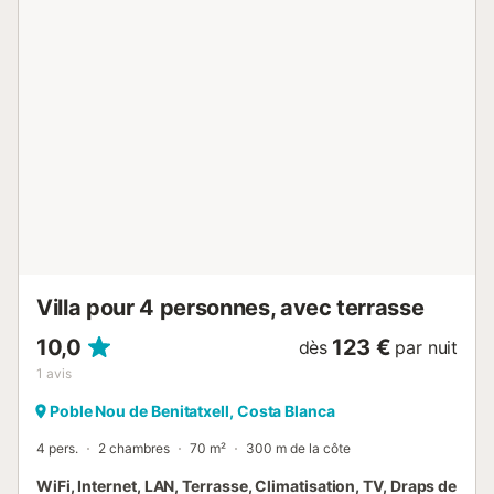
non-fumeur. Maximum 1 animal/ chien autorisé. Accès à la
piscine par 73 marches. VT-494596A // Reg. Nr.:
ESFCTU000003038000055871000000000000000000VT-
494596A7...
Villa pour 4 personnes, avec terrasse
10,0
123 €
dès
par nuit
1
avis
Poble Nou de Benitatxell, Costa Blanca
4 pers.
2 chambres
70 m²
300 m de la côte
WiFi, Internet, LAN, Terrasse, Climatisation, TV, Draps de