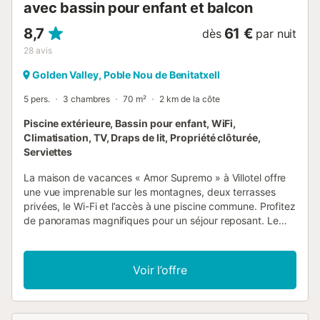
avec bassin pour enfant et balcon
8,7
61 €
dès
par nuit
28
avis
Golden Valley, Poble Nou de Benitatxell
5 pers.
3 chambres
70 m²
2 km de la côte
Piscine extérieure, Bassin pour enfant, WiFi,
Climatisation, TV, Draps de lit, Propriété clôturée,
Serviettes
La maison de vacances « Amor Supremo » à Villotel offre
une vue imprenable sur les montagnes, deux terrasses
privées, le Wi-Fi et l’accès à une piscine commune. Profitez
de panoramas magnifiques pour un séjour reposant. Le
logement dispose d’un salon confortable et d’une cuisine
bien équipée avec lave-vaisselle, congélateur,
réfrigérateur, four, micro-ondes, bouilloire et machine à
Voir l’offre
café. Trois chambres et deux salles de bain peuvent
accueillir jusqu’à 5 personnes. Vous bénéficiez également
du Wi-Fi haut débit, d’une TV avec de nombreux sports,