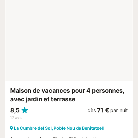
des sièges de jardin et de plage sont à votre disposition.
Un barbecue privé est parfait pour les repas en plein air et
une douche extérieure apporte un confort supplémentaire.
Deux piscines extérieures communes, dont une
pataugeoire pour enfants, assurent détente et
rafraîchissement pour tous. Le stationnement dans la rue
est partagé. Les événements ne sont pas autorisés sur la
propriété. L’emplacement est idéal pour explorer la région :
le supermarché et la plage El Portet de Moraira sont à 5
minutes, le centre de Moraira à 10 minutes, le village de
Benitachell est tout proche et Javea est accessible en 20
minutes. Cette maison confortable offre tout pour des ...
Maison de vacances pour 4 personnes,
avec jardin et terrasse
8,5
71 €
dès
par nuit
17
avis
La Cumbre del Sol, Poble Nou de Benitatxell