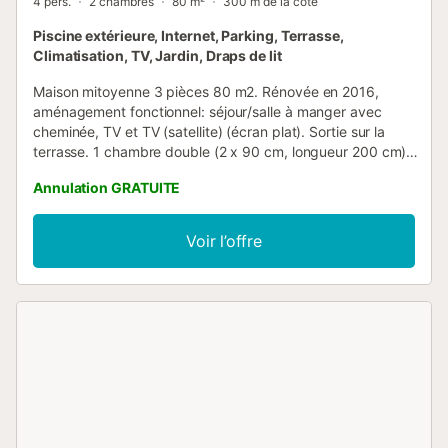
4 pers.
2 chambres
80 m²
300 m de la côte
Piscine extérieure, Internet, Parking, Terrasse,
Climatisation, TV, Jardin, Draps de lit
Maison mitoyenne 3 pièces 80 m2. Rénovée en 2016,
aménagement fonctionnel: séjour/salle à manger avec
cheminée, TV et TV (satellite) (écran plat). Sortie sur la
terrasse. 1 chambre double (2 x 90 cm, longueur 200 cm).
1 chambre avec 1 grand-lit (2 x 90 cm, longueur 200 cm),
Annulation GRATUITE
air-conditionné. Cuisine ouverte (four, lave-vaisselle, 4
plaques vitrocéramiques, micro-ondes, congélateur,
cafetière électrique). Douche/WC. Terrasse 6 m2. Meubles
Voir l’offre
de terrasse. Superbe vue panoramique sur la mer. A
disposition: lave-linge, fer à repasser. Internet (Connexion
WIFI, gratuit). Veuillez noter: logement non-fumeur.
Maximum 1 animal/ chien autorisé. AT-424256-A // Reg.
Nr.:
ESFCTU00000303800001438000000000000000000AT-
424256-A3...