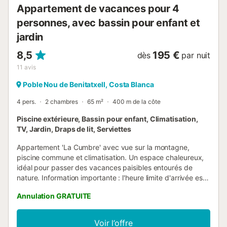
Appartement de vacances pour 4
personnes, avec bassin pour enfant et
jardin
8,5
195 €
dès
par nuit
11
avis
Poble Nou de Benitatxell, Costa Blanca
4 pers.
2 chambres
65 m²
400 m de la côte
Piscine extérieure, Bassin pour enfant, Climatisation,
TV, Jardin, Draps de lit, Serviettes
Appartement 'La Cumbre' avec vue sur la montagne,
piscine commune et climatisation. Un espace chaleureux,
idéal pour passer des vacances paisibles entourés de
nature. Information importante : l'heure limite d'arrivée est
18h00. Les arrivées après cette heure peuvent entraîner
Annulation GRATUITE
des frais supplémentaires disponibles moyennant un
supplément....
Voir l’offre