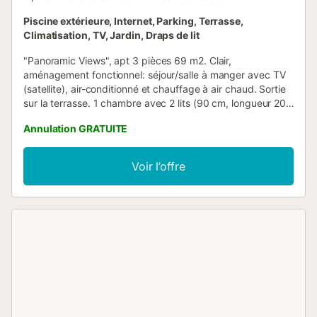
Piscine extérieure, Internet, Parking, Terrasse,
Climatisation, TV, Jardin, Draps de lit
"Panoramic Views", apt 3 pièces 69 m2. Clair,
aménagement fonctionnel: séjour/salle à manger avec TV
(satellite), air-conditionné et chauffage à air chaud. Sortie
sur la terrasse. 1 chambre avec 2 lits (90 cm, longueur 200
cm), air-conditionné et chauffage à air chaud. 1 chambre
Annulation GRATUITE
avec 1 grand-lit (160 cm, longueur 200 cm). Cuisine
ouverte (four, 4 plaques vitrocéramiques, grille-pain,
bouilloire électrique, micro-ondes, congélateur, cafetière
Voir l’offre
électrique). Douche/WC. Grande terrasse partiellement
couverte. Meubles de terrasse. Superbe vue panoramique
sur la mer et les alentours. A disposition: lave-linge, fer à
repasser, sèche-cheveux. Internet (Connexion WIFI,
gratuit). Veuillez noter: logement non-fumeur. VT-511591-A
// Reg. Nr.:
ESFCTU00000303800005183500000000000000000VT-
511591-A3...