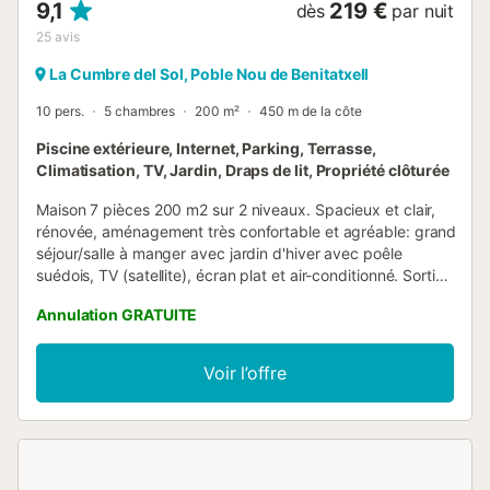
9,1
219 €
dès
par nuit
25
avis
La Cumbre del Sol, Poble Nou de Benitatxell
10 pers.
5 chambres
200 m²
450 m de la côte
Piscine extérieure, Internet, Parking, Terrasse,
Climatisation, TV, Jardin, Draps de lit, Propriété clôturée
Maison 7 pièces 200 m2 sur 2 niveaux. Spacieux et clair,
rénovée, aménagement très confortable et agréable: grand
séjour/salle à manger avec jardin d'hiver avec poêle
suédois, TV (satellite), écran plat et air-conditionné. Sortie
sur la terrasse, sur la piscine. 1 chambre double avec
Annulation GRATUITE
douche/WC et air-conditionné. Sortie sur la terrasse, sur la
piscine. 1 chambre double avec air-conditionné. 1 chambre
avec 1 grand-lit (140 cm, longueur 200 cm). Cuisine
Voir l’offre
ouverte (four, lave-vaisselle, X plaques vitrocéramiques,
micro-ondes, congélateur). Douche/WC. À l'étage inférieur:
(escalier extérieur) séjour/salle à manger. Sortie sur le
jardin, sur la terrasse. 1 chambre avec 1 grand-lit. 1
chambre avec 2 lits et air-conditionné. Cuisine ouverte