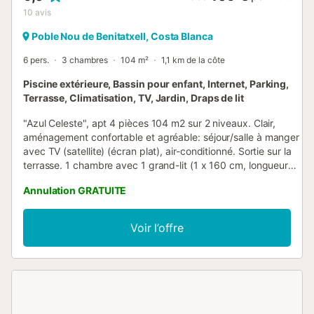
10
avis
Poble Nou de Benitatxell, Costa Blanca
6 pers.
3 chambres
104 m²
1,1 km de la côte
Piscine extérieure, Bassin pour enfant, Internet, Parking,
Terrasse, Climatisation, TV, Jardin, Draps de lit
"Azul Celeste", apt 4 pièces 104 m2 sur 2 niveaux. Clair,
aménagement confortable et agréable: séjour/salle à manger
avec TV (satellite) (écran plat), air-conditionné. Sortie sur la
terrasse. 1 chambre avec 1 grand-lit (1 x 160 cm, longueur
200 cm), air-conditionné. Cuisine ouverte (four, 4 plaques
Annulation GRATUITE
vitrocéramiques, grille-pain, bouilloire électrique, micro-
ondes, congélateur, cafetière électrique). Douche/WC. À
l'étage inférieur: 1 chambre avec 1 divan-lit double (1 x 140
Voir l’offre
cm, longueur 200 cm) (longueur 200 cm), air-conditionné. 1
chambre avec 1 lit double (1 x 160 cm, longueur 200 cm),
air-conditionné. Bain/WC. Grande terrasse 20 m2. Meubles
de terrasse. Superbe vue panoramique sur la mer. A
disposition: lave-linge, fer à repasser, sèche-cheveux.
Internet (Connexion WIFI, gratuit). Veuillez noter: logement