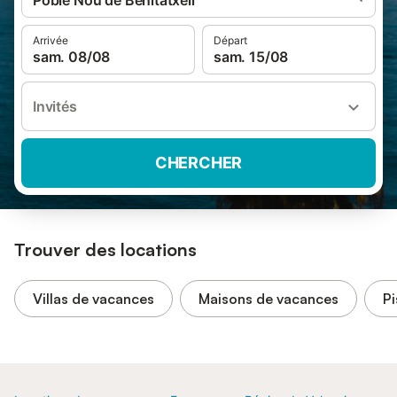
Poble Nou de Benitatxell
Arrivée
Départ
sam. 08/08
sam. 15/08
Invités
CHERCHER
Trouver des locations
Villas de vacances
Maisons de vacances
Pi