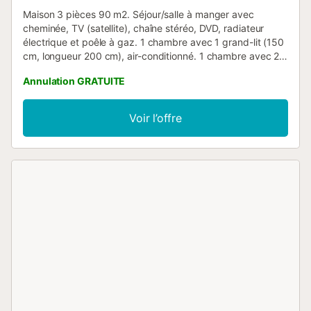
Maison 3 pièces 90 m2. Séjour/salle à manger avec
cheminée, TV (satellite), chaîne stéréo, DVD, radiateur
électrique et poêle à gaz. 1 chambre avec 1 grand-lit (150
cm, longueur 200 cm), air-conditionné. 1 chambre avec 2
lits (90 cm, longueur 200 cm), air-conditionné. Cuisine
Annulation GRATUITE
ouverte (4 plaques de cuisson, lave-vaisselle, micro-
ondes, congélateur, cafetière électrique). Douche/WC.
Meubles de terrasse, barbecue, chaises longues. Vue
Voir l’offre
panoramique sur la mer. A disposition: lave-linge, fer à
repasser, lit bébé jusqu'à 3 ans. Internet (Connexion WIFI,
gratuit). Place de parking (couvert). Maximum 1 animal/
chien autorisé. VT-004587-A // Reg. Nr.:
ESFCTU0000030380000096900000000000000CV-
VUT0004587-A3...