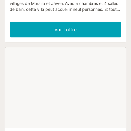
villages de Moraira et Jávea. Avec 5 chambres et 4 salles
de bain, cette villa peut accueillir neuf personnes. Et tout
près, vous trouverez la magnifique plage de Cala del
Moraig, ce qui en fait le refuge idéal pour ceux qui
recherchent des vacances calmes et paisibles. Entrez
Voir l’offre
dans la villa et soyez accueilli par un salon et une salle à
manger ouverts et accueillants. Il y a un canapé
confortable, une Smart TV, une table à manger et la
climatisation. À côté du salon, vous trouverez une cuisine
séparée entièrement équipée qui répond à tous vos
besoins culinaires. Elle dispose d'appareils modernes
comprenant un réfrigérateur, un congélateur, un four, un
micro-ondes, une plaque vitrocéramique à 3 feux, des
cafetières Nespresso, Dolce Gusto et Senseo, une
bouilloire, un grille-pain, un presse-agrumes, un mixeur et
un lave-vaisselle. À cet étage, il y a également une
charmante chambre avec un lit double et la climatisation. Il
y a une salle de bain séparée avec une douche.
Descendez par l'ascenseur, ou par l'escalier extérieur, et
découvrez la deuxième chambre spacieuse, avec un lit
double et une vue imprenable sur la mer. Elle dispose
d'une salle de bain privative avec douche, ainsi que de