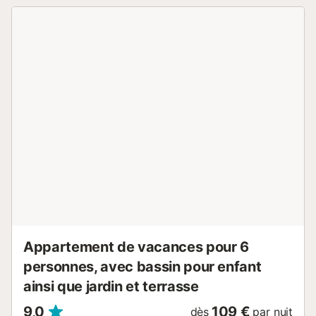
préféré et profiter de la vue. La piscine commune à
débordement, qui se fond dans la mer en arrière-plan, est
également particulièrement agréable et vous offre une
ambiance formidable lors de la baignade. Prenez
également votre voiture pour vous rendre rapidement à la
plage de sable la plus proche, où vous pourrez enfouir vos
pieds dans le sable et sauter à la rencontre des vagues.
Profitez de l'eau rafraîchissante les jours chauds et faites
de la plongée en apnée le long de la côte. À Cumbre de
Sol, vous vous trouvez dans l'une des meilleures régions
de la Costa Blanca, célèbre pour ses falaises, ses grottes
marines, ses rivières souterraines et ses criques vierges. Le
superbe environnement et les eaux cristallines font de cet
endroit la zone idéale pour pratiquer toutes sortes de
sports nautiques comme la plongée, le snorkeling,
l'alpinisme, ...
Appartement de vacances pour 6
personnes, avec bassin pour enfant
ainsi que jardin et terrasse
9,0
109 €
dès
par nuit