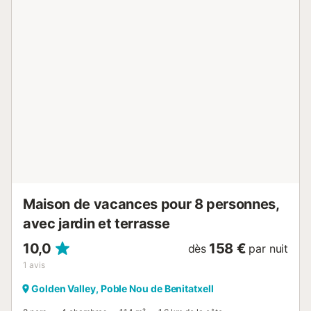
(four, X plaques vitrocéramiques, micro-ondes,
congélateur). Douche/WC. 3 grandes terrasses. Meubles
de terrasse, chaises longues. Superbe vue sur la mer, les
montagnes et les alentours. A disposition: lave-linge,
sèche-linge. Internet (Connexion WIFI, gratuit). Place de
parking (cloturée). Veuillez noter: adapté(e) aux familles.
Logement non-fumeur. AT-441001-A // Reg. Nr.:
ESFCTU00000303800002146300000000000000000AT-
441001-A6...
Maison de vacances pour 8 personnes,
avec jardin et terrasse
10,0
158 €
dès
par nuit
1
avis
Golden Valley, Poble Nou de Benitatxell