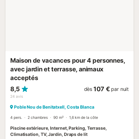
enfant, lit bébé jusqu'à 2 ans, sèche-cheveux. Internet
(Connexion WIFI, gratuit). Veuillez noter: adapté(e) aux
familles. Maison non-fumeur. Détecteur de fumée,
extincteur. VT-494913-A // Reg. Nr.:
ESFCTU00000303800003934500000000000000000VT-
494913-A9...
Maison de vacances pour 4 personnes,
avec jardin et terrasse, animaux
acceptés
8,5
107 €
dès
par nuit
24
avis
Poble Nou de Benitatxell, Costa Blanca
4 pers.
2 chambres
90 m²
1,6 km de la côte
Piscine extérieure, Internet, Parking, Terrasse,
Climatisation, TV, Jardin, Draps de lit