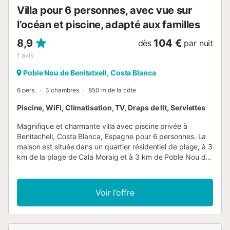
deux petits balcons privatifs. Montez quelques marches
Villa pour 6 personnes, avec vue sur
pour trouver la troisième ch...
l’océan et piscine, adapté aux familles
8,9
104 €
dès
par nuit
1
avis
Poble Nou de Benitatxell, Costa Blanca
6 pers.
3 chambres
850 m de la côte
Piscine, WiFi, Climatisation, TV, Draps de lit, Serviettes
Magnifique et charmante villa avec piscine privée à
Benitachell, Costa Blanca, Espagne pour 6 personnes. La
maison est située dans un quartier résidentiel de plage, à 3
km de la plage de Cala Moraig et à 3 km de Poble Nou de
Benitachell. La villa dispose de 3 chambres, 3 salles de
bains et 1 toilette pour invités, réparties sur 2 niveaux.
L'hébergement offre intimité, une belle piscine, des vues
Voir l’offre
magnifiques sur la baie, la mer et la vallée, ainsi que de
superbes panoramas sur les montagnes. Son confort et sa
proximité avec la plage, les activités sportives, les sites
touristiques et culturels font de cette villa un lieu idéal pour