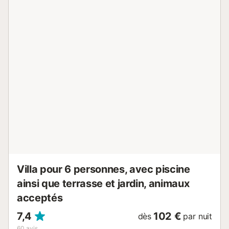
films et services de streaming, de la climatisation dans la
chambre principale et le salon, de ventilateurs, d’un lave-
linge et d’un sèche-linge. Le point fort de ce logement est
son espace extérieur privé comprenant une terrasse
ouverte, une terrasse avec store et un barbecue. Vous
profitez d’une piscine clôturée accessible toute l’année et
d’un court de tennis. L’emplacement est idéal pour
découvrir la Costa Blanca, ses criques, plages et villages
pittoresques. Supermarchés, commerces et restaurants
sont à proximité. Le linge de lit et le ménage final sont
obligatoires. Des services optionnels comme les serviettes
et les serviettes de piscine/plage sont disponibles
moyennant un supplément. Un animal de compagnie est
accepté. Les équipements gratuits incluent le Wi-Fi, la TV
internationale avec streaming, un lit bébé et une chaise
haute ...
Villa pour 6 personnes, avec piscine
ainsi que terrasse et jardin, animaux
acceptés
7,4
102 €
dès
par nuit
60
avis