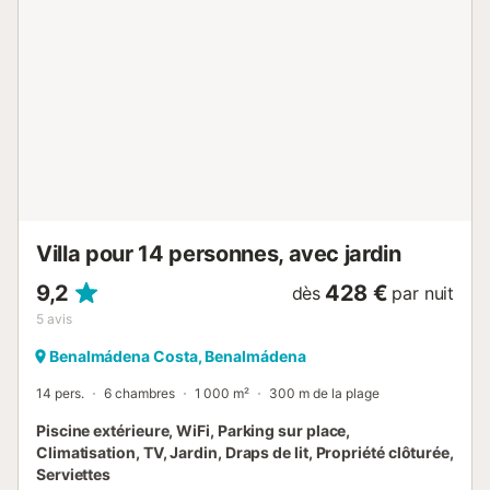
arrêt de bus et de la gare ferroviaire de Torremuelle. Dans
un rayon de 300 m, vous trouverez une plage, un
supermarché, une sélection de bars et de restaurants ainsi
que des terrains de tennis et de basket-ball et une aire de
jeux pour enfants. Un parking est disponible à la propriété.
Un parking gratuit disponible dans la rue. Les familles avec
enfants sont les bienvenues. Les animaux domestiques ne
sont pas admis. Le Wi-Fi permet des appels vidéo. Les
groupes de jeunes ne sont pas autorisés. La propriété
dispose d'un accès sans marche et d'un intérieur sans
marche. Les serviettes de plage et de piscine sont fou...
Villa pour 14 personnes, avec jardin
9,2
428 €
dès
par nuit
5
avis
Benalmádena Costa, Benalmádena
14 pers.
6 chambres
1 000 m²
300 m de la plage
Piscine extérieure, WiFi, Parking sur place,
Climatisation, TV, Jardin, Draps de lit, Propriété clôturée,
Serviettes