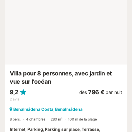
accessibles à pied et un court de tennis se trouve à 15
minutes de marche. Une place de parking est disponible
sur la propriété et 3 places de parking sont disponibles
dans un garage. Les animaux domestiques et la
célébration d'événements ne sont pas autorisés. Les
clients doivent être âgés de 23 ans au moment du check-
in. La caution doit être payée en espèces à l'hôte....
Villa pour 8 personnes, avec jardin et
vue sur l’océan
9,2
796 €
dès
par nuit
2
avis
Benalmádena Costa, Benalmádena
8 pers.
4 chambres
280 m²
100 m de la plage
Internet, Parking, Parking sur place, Terrasse,