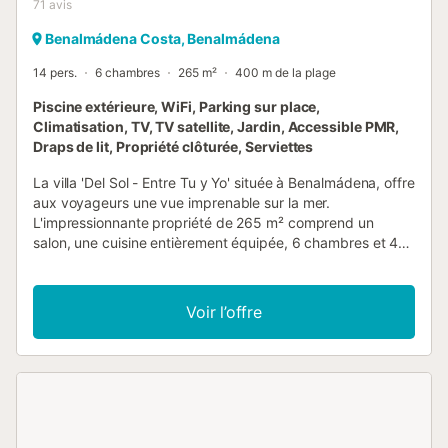
71
avis
Benalmádena Costa, Benalmádena
14 pers.
6 chambres
265 m²
400 m de la plage
Piscine extérieure, WiFi, Parking sur place,
Climatisation, TV, TV satellite, Jardin, Accessible PMR,
Draps de lit, Propriété clôturée, Serviettes
La villa 'Del Sol - Entre Tu y Yo' située à Benalmádena, offre
aux voyageurs une vue imprenable sur la mer.
L'impressionnante propriété de 265 m² comprend un
salon, une cuisine entièrement équipée, 6 chambres et 4
salles de bains et peut accueillir 14 personnes. Les
équipements sur place comprennent le Wi-Fi haut débit, la
climatisation, un ventilateur dans le salon et dans la
Voir l’offre
chambre, un lave-linge, un lave-vaisselle et une télévision.
En outre, une table de ping-pong est fournie. Un lit bébé et
deux chaises hautes sont également disponibles. Votre
espace extérieur privé comprend une piscine chauffée
(chauffage payant), un jardin, une terrasse plein air, 2
terrasses couvertes, 2 balcons et une douche extérieure.
La propriété est idéalement située à environ 150 m d'un