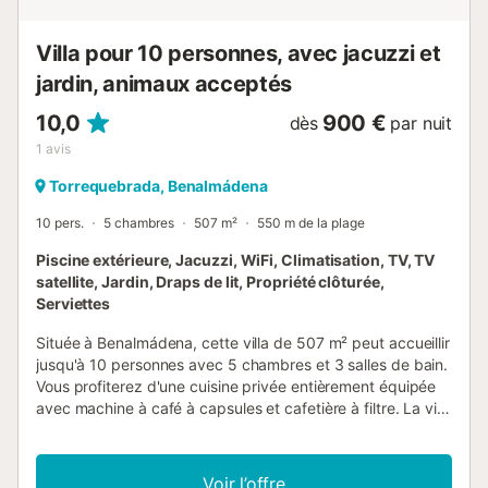
commercial Plaza Mayor avec de nombreuses boutiques
(Zara, H&M, etc.), un cinéma, de charmants restaurants et
Villa pour 10 personnes, avec jacuzzi et
bars,...
jardin, animaux acceptés
10,0
900 €
dès
par nuit
1
avis
Torrequebrada, Benalmádena
10 pers.
5 chambres
507 m²
550 m de la plage
Piscine extérieure, Jacuzzi, WiFi, Climatisation, TV, TV
satellite, Jardin, Draps de lit, Propriété clôturée,
Serviettes
Située à Benalmádena, cette villa de 507 m² peut accueillir
jusqu'à 10 personnes avec 5 chambres et 3 salles de bain.
Vous profiterez d'une cuisine privée entièrement équipée
avec machine à café à capsules et cafetière à filtre. La villa
dispose de la climatisation chaud/froid dans le salon, la
cuisine et les chambres, du Wi-Fi haut débit adapté aux
appels vidéo, d'une télévision privée, de la vidéo à la
Voir l’offre