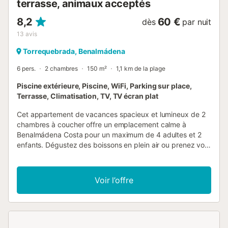
terrasse, animaux acceptés
8,2
60 €
dès
par nuit
13
avis
Torrequebrada, Benalmádena
6 pers.
2 chambres
150 m²
1,1 km de la plage
Piscine extérieure, Piscine, WiFi, Parking sur place,
Terrasse, Climatisation, TV, TV écran plat
Cet appartement de vacances spacieux et lumineux de 2
chambres à coucher offre un emplacement calme à
Benalmádena Costa pour un maximum de 4 adultes et 2
enfants. Dégustez des boissons en plein air ou prenez vos
repas sur la grande terrasse partiellement couverte
orientée sud-ouest (avec un grand barbecue à gaz) et
profitez de la magnifique vue panoramique sur le terrain
Voir l’offre
de golf Torrequebrada jusqu'à la Méditerranée, où vous
pourrez même voir la côte nord-africaine par temps clair.
L'appartement se trouve à proximité immédiate de toutes
les commodités et attractions que Benalmádena a à offrir.
Il se trouve dans le complexe résidentiel "Finca Doña