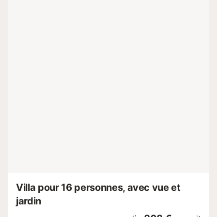
également disponibles. Le point fort de cet hébergement
est son espace extérieur privé avec une piscine, un jardin,
3 terrasses ouvertes, une terrasse couverte, un balcon,
une cabane en bois pour les enfants, un barbecue et une
douche extérieure. Profitez d'une vue sur mer relaxante
tout en préparant un repas sain pour vos proches ! Veuillez
noter que le jardinier passe deux fois par semaine et ne
peut pas être annulé pendant votre séjour, car l'entretien
régulier de la propriété est essentiel. Les recommandations
à proximité comprennent le terrain de golf voisin et une
taverne flamenco trad...
Villa pour 16 personnes, avec vue et
jardin