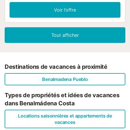
Climatisation Congélateur Lave-linge Micro-ondes
Télévision Terrasse Animaux non Admis Jardin Barbecue
Voir l’offre
Four Cheminée Lave-vaisselle Piscine privée Accès
internet Parking Wifi Sèche-cheveux Réfrigérateur
Cafetière Bouilloire Planche et fer à repasser Nombre Salle
de bain : 1...
Tout afficher
Destinations de vacances à proximité
Benalmadena Pueblo
Types de propriétés et idées de vacances
dans Benalmádena Costa
Locations saisonnières et appartements de
vacances