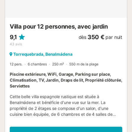
Gran Casino de Torrequebrada, à 3 km. Des caméras de
sécurité sont installées dans le salon, à l’entrée principale
et sur le palier du deuxième étage, mais elles restent éte...
Villa pour 12 personnes, avec jardin
9,1
350 €
dès
par nuit
43
avis
Torrequebrada, Benalmádena
12 pers.
6 chambres
250 m²
550 m de la plage
Piscine extérieure, WiFi, Garage, Parking sur place,
Climatisation, TV, Jardin, Draps de lit, Propriété clôturée,
Serviettes
Cette belle villa espagnole rustique est située à
Benalmádena et bénéficie d'une vue sur la mer. La
propriété de 2 étages se compose d'un salon, d'une
cuisine bien équipée, de 6 chambres et de 4 salles de
bains et peut donc accueillir 12 personnes - idéal pour
réunir famille et amis pour des vacances inoubliables. Les
équipements supplémentaires incluent le Wi-Fi permettant