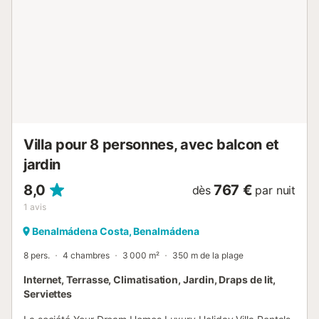
barbecue et un spacieux coin repas extérieur, vous
pourrez préparer un festin pour toute la famille. De plus, la
cuisine entièrement équipée comprend un lave-vaisselle et
un four à micro-ondes pour répondre à tous vos besoins
de self-catering. Le salon est douillet et confortable avec
une télévision satellite, le Wi-Fi et la climatisation dans
toute la maison. Cette villa comprend cinq chambres et
trois salles de bains, pouvant accueillir jusqu'à dix
personnes, ce qui en fait un lieu idéal pour des vacances
en famille ou entre amis. Informations importantes - Veu...
Villa pour 8 personnes, avec balcon et
jardin
8,0
767 €
dès
par nuit
1
avis
Benalmádena Costa, Benalmádena
8 pers.
4 chambres
3 000 m²
350 m de la plage
Internet, Terrasse, Climatisation, Jardin, Draps de lit,
Serviettes