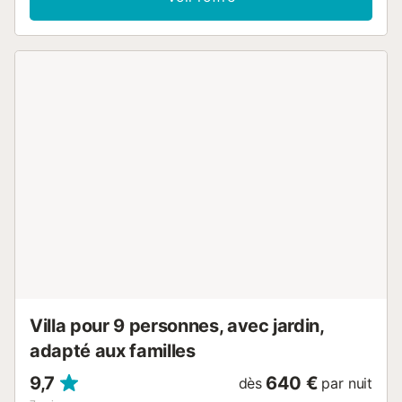
demande, d'une console de jeux privée, d'un lave-linge,
d'un sèche-linge et d'un espace de travail dédié. Pour les
familles, il y a une chaise haute privée, un lit bébé privé,
ainsi que des jouets et livres partagés pour enfants. À
l'extérieur, profitez de votre jardin privé, terrasse couverte
privée, terrasse non couverte privée et de 2 balcons privés
offrant vue sur la mer et la montagne. La piscine extérieure
privée chauffée est ouverte toute l'année, et le chauffage
est disponible moyennant un supplément d'octobre à mai.
Vous aurez aussi accès à un bain à remous privé, un
barbecue privé et une douche extérieure. Le
stationnement est possible dans la rue et 1 animal de
compagnie est accepté. Les événements ne sont pas
autorisés. Des serviettes de plage sont fournies pour votre
confort. Vous trouverez également une table de billard
partagée et un court de tennis à 15 minutes à pied....
Villa pour 9 personnes, avec jardin,
adapté aux familles
9,7
640 €
dès
par nuit