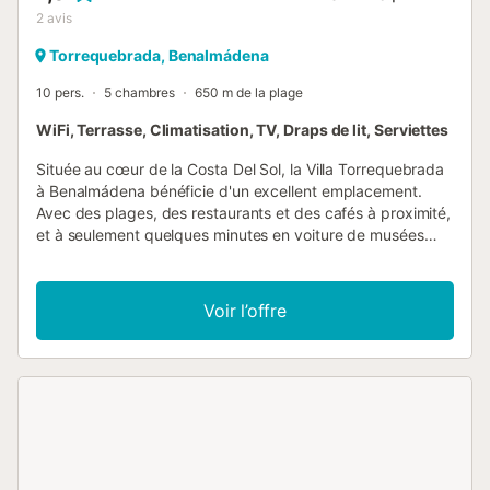
2
avis
Torrequebrada, Benalmádena
10 pers.
5 chambres
650 m de la plage
WiFi, Terrasse, Climatisation, TV, Draps de lit, Serviettes
Située au cœur de la Costa Del Sol, la Villa Torrequebrada
à Benalmádena bénéficie d'un excellent emplacement.
Avec des plages, des restaurants et des cafés à proximité,
et à seulement quelques minutes en voiture de musées
remarquables et des principales attractions familiales, un
séjour dans cette villa promet un plaisir infini au soleil.
Entourée d'une beauté naturelle, depuis cette propriété,
Voir l’offre
vous pourrez admirer des paysages de montagnes
rocheuses et des jardins verdoyants à perte de vue. À
l'extérieur, vous serez accueilli par une piscine privée
idéale pour vous rafraîchir après une journée sous le soleil
espagnol. De nombreux transats et parasols sont
disponibles pour ceux qui souhaitent se détendre et
profiter du soleil. Avec une table de ping-pong, il y en a
pour tous les goûts à la Villa Torrequebrada. Avec un