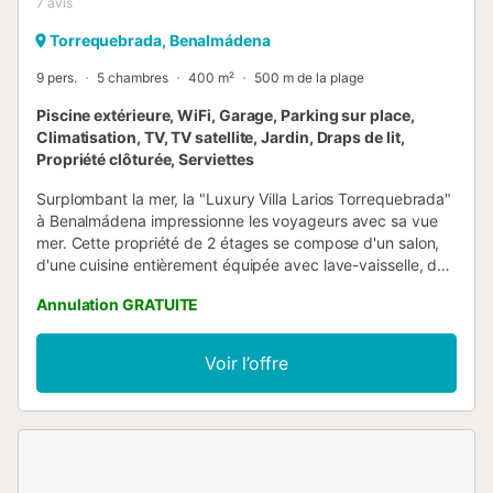
7
avis
Torrequebrada, Benalmádena
9 pers.
5 chambres
400 m²
500 m de la plage
Piscine extérieure, WiFi, Garage, Parking sur place,
Climatisation, TV, TV satellite, Jardin, Draps de lit,
Propriété clôturée, Serviettes
Surplombant la mer, la "Luxury Villa Larios Torrequebrada"
à Benalmádena impressionne les voyageurs avec sa vue
mer. Cette propriété de 2 étages se compose d'un salon,
d'une cuisine entièrement équipée avec lave-vaisselle, de
5 chambres (dont une suite parentale de 80 m2), et de 4
Annulation GRATUITE
salles de bains, ainsi que de 2 toilettes supplémentaires et,
peut donc accueillir 9 personnes. Les équipements
supplémentaires comprennent le Wi-Fi haut débit avec un
Voir l’offre
espace de travail dédié pour le télétravail, la climatisation,
un ventilateur, une machine à laver, un séchoir, la télévision
par satellite et par câble avec des services de streaming
ainsi que des livres et jouets pour enfants. En outre, une
salle de gym privée et des équipements de gym sont à
votre disposition. Un lit bébé et une chaise haute sont