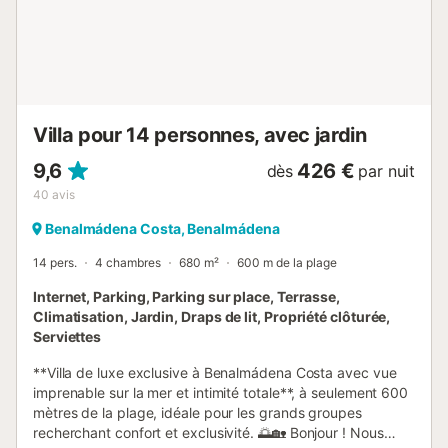
couvertes vous permettront de profiter de votre café du
matin ou de cocktails au coucher du soleil, tout en
admirant les vues imprenables sur la mer, la piscine et le
jardin. Le premier étage abrite la suite parentale et une
suite d'invités, toutes deux avec accès à une grande
terrasse avec auvent, ...
Villa pour 14 personnes, avec jardin
9,6
426 €
dès
par nuit
40
avis
Benalmádena Costa, Benalmádena
14 pers.
4 chambres
680 m²
600 m de la plage
Internet, Parking, Parking sur place, Terrasse,
Climatisation, Jardin, Draps de lit, Propriété clôturée,
Serviettes
**Villa de luxe exclusive à Benalmádena Costa avec vue
imprenable sur la mer et intimité totale**, à seulement 600
mètres de la plage, idéale pour les grands groupes
recherchant confort et exclusivité. 🌅🏡 Bonjour ! Nous