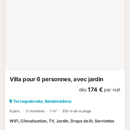
María" avec des jardins bien entretenus et une grande
piscine commune. L'appartement offre deux grands lits
doubles et un robuste lit superposé, idéal pour les familles
ou les couples qui souhaitent un appartement spacieux
pendant leurs vacances. L'aménagement est de bon goût
et il y a plus de 4000 chaînes de télévision et Netflix sur le
téléviseur 55 " (un autre grand téléviseur dans la plus
grande chambre avec les lits superposés). L'appartement
est équipé de tout ce dont vous avez besoin pour profiter
pleinement de vos vacances sur la Costa del Sol !...
Villa pour 6 personnes, avec jardin
174 €
dès
par nuit
Torrequebrada, Benalmádena
6 pers.
3 chambres
1 m²
350 m de la plage
WiFi, Climatisation, TV, Jardin, Draps de lit, Serviettes