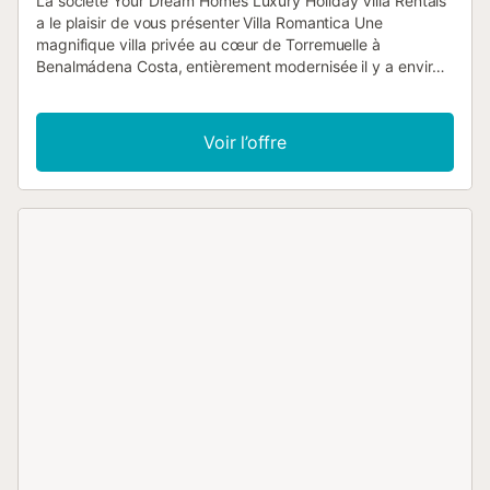
La société Your Dream Homes Luxury Holiday Villa Rentals
a le plaisir de vous présenter Villa Romantica Une
magnifique villa privée au cœur de Torremuelle à
Benalmádena Costa, entièrement modernisée il y a environ
3 ans, cette villa est nichée dans un merveilleux jardin
privé avec divers arbres fruitiers. L'entrée mène à un jardin
soigné avec piscine, qui peut être chauffée si nécessaire
Voir l’offre
moyennant un supplément de 300 € par semaine. Un
confortable coin salon extérieur et de merveilleuses
installations de barbecue pour dîner en plein air avec des
espaces de détente extérieurs. Il y a une grande terrasse
sur le toit pour les amateurs de soleil, ainsi qu'une vue sur
la mer Méditerranée. La villa dispose de quatre chambres
climatisées, de deux salles de bain, dont une salle de bain
principale avec une grande douche dans la salle de bain
attenante de la chambre principale. Une cuisine bien
équipée avec tout le nécessaire pour vos vacances mène
à un merveilleux espace cuisine extérieure avec barbecue
et un coin repas abrité par des vignes. Il y a aussi un
espace table de ping-pong privé. La Villa Romantica est
située à seulement quatre minutes de la gare et à deux
minutes de la gare routière qui dessert Fuengirola, les
marchés de Torremolinos à Arroyo et le grand centre