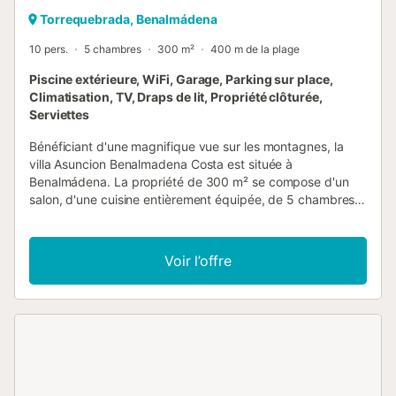
Torrequebrada, Benalmádena
10 pers.
5 chambres
300 m²
400 m de la plage
Piscine extérieure, WiFi, Garage, Parking sur place,
Climatisation, TV, Draps de lit, Propriété clôturée,
Serviettes
Bénéficiant d'une magnifique vue sur les montagnes, la
villa Asuncion Benalmadena Costa est située à
Benalmádena. La propriété de 300 m² se compose d'un
salon, d'une cuisine entièrement équipée, de 5 chambres
et de 3 salles de bains et peut donc accueillir 10
personnes. Les équipements supplémentaires
comprennent le Wi-Fi avec un espace de travail dédié
Voir l’offre
pour le télétravail, une smart TV avec des services de
streaming, la climatisation dans toutes les pièces à
l'exception de la cuisine ainsi qu'une machine à laver. Un lit
bébé et une chaise haute sont également disponibles.
Cette location de vacances dispose d'une piscine privée,
d'une terrasse pleine air, d'un balcon et d'une douche
extérieure pour un séjour luxueux. La propriété se trouve à
proximité de la plage, les transports en commun sont