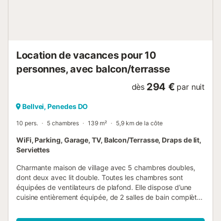
interdit de sauter depuis les fenêtres ou dans la piscine.
Les ordures doivent être déposées dans les conteneurs
municipaux à l’aide de la carte électronique fournie.
Merci...
Location de vacances pour 10
personnes, avec balcon/terrasse
294 €
dès
par nuit
Bellvei, Penedes DO
10 pers.
5 chambres
139 m²
5,9 km de la côte
WiFi, Parking, Garage, TV, Balcon/Terrasse, Draps de lit,
Serviettes
Charmante maison de village avec 5 chambres doubles,
dont deux avec lit double. Toutes les chambres sont
équipées de ventilateurs de plafond. Elle dispose d’une
cuisine entièrement équipée, de 2 salles de bain complètes
avec receveur de douche et d’un WC. La maison offre
également un espace barbecue et un parking inclus.