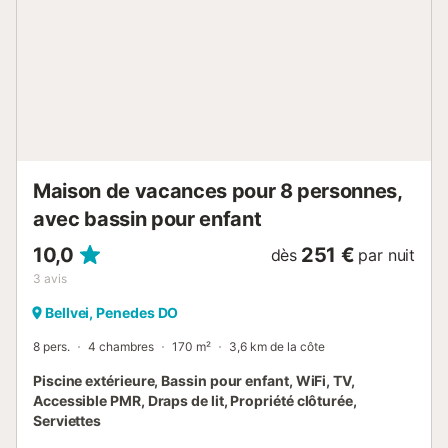
Sant Salvador, à 6,5 km, accueille en juillet un festival
international de musique. Des caves à El Vendrell, à 5 km.
Ascension au sommet du Montmell, avec vues magnifiques
sur la Costa Dorada, à 23 km. Sitges et ses plages à 31
km. Camins de Ronda, de Vilanova i la Geltrú à Sitges.
Barcelone à 67 km. Le village pittoresque de Roc de Sant
Gaietà, à Roda de Berà, à 14 km, propose en juin un
festival du film en catalan. Tarragone et le fes...
Maison de vacances pour 8 personnes,
avec bassin pour enfant
10,0
251 €
dès
par nuit
3
avis
Bellvei, Penedes DO
8 pers.
4 chambres
170 m²
3,6 km de la côte
Piscine extérieure, Bassin pour enfant, WiFi, TV,
Accessible PMR, Draps de lit, Propriété clôturée,
Serviettes