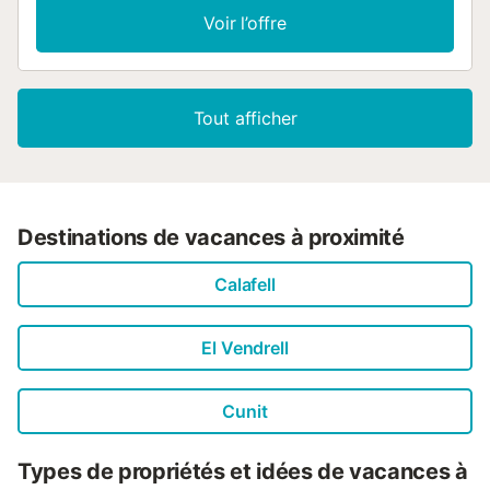
Idéale pour les familles ou les groupes. Sa situation, à
Voir l’offre
proximité de la montagne et de la côte, offre une grande
variété de paysages et d’activités qui rendront votre séjour
inoubliable....
Tout afficher
Destinations de vacances à proximité
Calafell
El Vendrell
Cunit
Types de propriétés et idées de vacances à