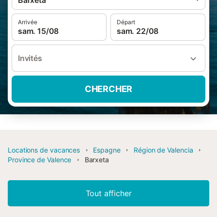
Barxeta
Arrivée
Départ
sam. 15/08
sam. 22/08
Invités
CHERCHER
Locations de vacances
Espagne
Région de Valencia
Province de Valence
Barxeta
Tout afficher