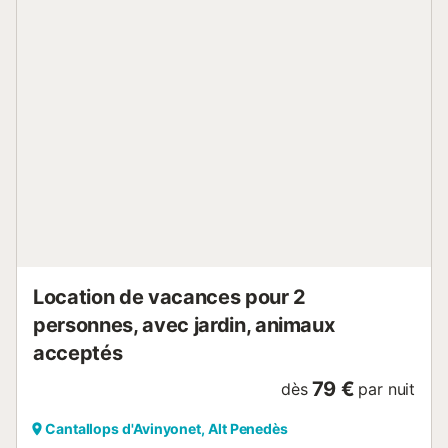
moments conviviaux en plein air. Le stationnement est
possible dans la rue et les transports en commun sont à
proximité. Un animal de compagnie est accepté. Les fêtes
ne sont pas autorisées. Un espace partagé pour ranger
vos vélos est disponible. Cet hébergement agrotouristique
accueille des voyageurs au cœur du Penedès depuis
1992. Il propose la location de chambres et une maison
rurale restaurée pouvant accueillir jusqu’à 6 personnes. Les
deux hébergements se situent sur la place centrale de
Cantallops, dans la commune rurale d’Avinyonet del
Penedès, au pied du massif d’Ordal. Accès facile par la
route N-340 reliant Barcelone et Tarragone....
Location de vacances pour 2
personnes, avec jardin, animaux
acceptés
79 €
dès
par nuit
Cantallops d'Avinyonet, Alt Penedès