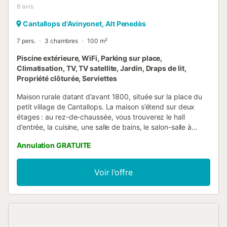
8
avis
Cantallops d'Avinyonet, Alt Penedès
7 pers.
3 chambres
100 m²
Piscine extérieure, WiFi, Parking sur place,
Climatisation, TV, TV satellite, Jardin, Draps de lit,
Propriété clôturée, Serviettes
Maison rurale datant d’avant 1800, située sur la place du
petit village de Cantallops. La maison s’étend sur deux
étages : au rez-de-chaussée, vous trouverez le hall
d’entrée, la cuisine, une salle de bains, le salon-salle à
manger, ainsi qu’un patio extérieur équipé d’un barbecue
Annulation GRATUITE
et d’une piscine pour enfants et adultes, entièrement
clôturée pour garantir la sécurité des plus petits et la
tranquillité des parents. À l’étage supérieur, il y a trois
Voir l’offre
chambres doubles et une salle de bains. Ca La Siona
bénéficie de la catégorie 3 épis décernée par la
Generalitat de Catalunya....