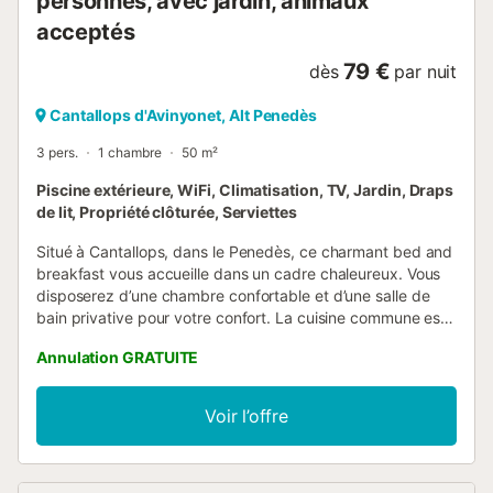
personnes, avec jardin, animaux
acceptés
79 €
dès
par nuit
Cantallops d'Avinyonet, Alt Penedès
3 pers.
1 chambre
50 m²
Piscine extérieure, WiFi, Climatisation, TV, Jardin, Draps
de lit, Propriété clôturée, Serviettes
Situé à Cantallops, dans le Penedès, ce charmant bed and
breakfast vous accueille dans un cadre chaleureux. Vous
disposerez d’une chambre confortable et d’une salle de
bain privative pour votre confort. La cuisine commune est
entièrement équipée, avec cafetière, Wi-Fi haut débit
Annulation GRATUITE
adapté aux appels vidéo, climatisation et télévision
privative. Lit bébé et accès à une machine à laver
partagée sont également à votre disposition. Profitez du
Voir l’offre
jardin commun, de la terrasse extérieure partagée et de la
douche extérieure. La piscine extérieure partagée et le
barbecue commun vous permettront de savourer des