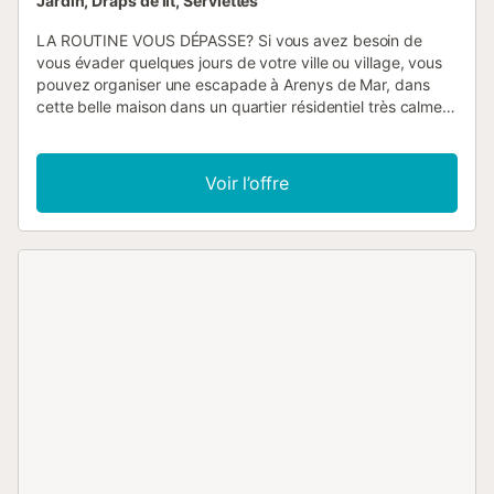
Jardin, Draps de lit, Serviettes
LA ROUTINE VOUS DÉPASSE? Si vous avez besoin de
vous évader quelques jours de votre ville ou village, vous
pouvez organiser une escapade à Arenys de Mar, dans
cette belle maison dans un quartier résidentiel très calme
avec piscine et jardin privés et vue imprenable sur la mer
Méditerranée. LES ENFANTS DE LA FAMILLE SONT LES
BIENVENUS! Ils auront plaisir à courir dans le jardin, à
Voir l’offre
jouer, à sauter dans la piscine et à découvrir le territoire du
MARESME à vos côtés. BANANA CHILL OUT EST PRÊT À
VOUS ACCUEILLIR LA MAISON BELL RECO ET SON
ESPACE Le quartier est idéal pour les plus petits de la
maison pour profiter de l'hébergement, des environs et du
plein air en toute liberté! C'est un quartier résidentiel très
calme, avec peu de trafic et peu de trafic. La maison
dispose d'un espace frais à l'intérieur de la maison où vous
pourrez vous divertir, dessiner, faire un puzzle, ainsi qu'un
jardin privé et une aire de jeux à l'entrée de la maison où
les propriétaires installeront un filet de basket pour encore
plus de plaisir de l'été. La maison est très confortable, car
elle est répartie sur deux étages et à l'étage supérieur,
nous ne trouvons que des chambres. REZ-DE-CHAUSSÉE