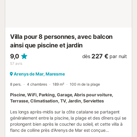
Au premier étage, nous y accédons depuis la rue et nous
trouvons le hall d'entrée, les escaliers qui montent à l'étage
supérieur, une chambre avec une salle de bain privée et
puis nous avons le salon et la salle à ...
Villa pour 8 personnes, avec balcon
ainsi que piscine et jardin
9,0
227 €
dès
par nuit
57
avis
Arenys de Mar, Maresme
8 pers.
4 chambres
189 m²
100 m de la plage
Piscine, WiFi, Parking, Garage, Abris pour voiture,
Terrasse, Climatisation, TV, Jardin, Serviettes
Les longs après-midis sur la côte catalane se partagent
généralement entre la piscine, la plage et des dîners qui se
prolongent bien après le coucher du soleil, et cette villa à
flanc de colline près d’Arenys de Mar est conçue
précisément pour ce rythme de vie. Pouvant accueillir