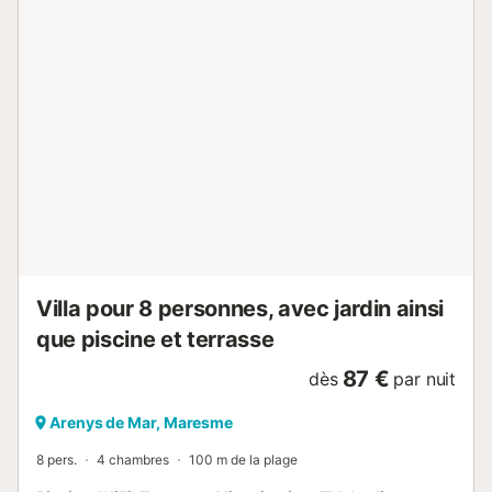
journée à venir. Après le petit-déjeuner, préparez votre sac
de plage et rendez-vous sur la plage de sable toute
proche. Plongez dans l'eau cristalline et trouvez de quoi
vous rafraîchir quand il fait chaud. Construisez des
châteaux de sable avec vos enfants ou cherchez les plus
beaux coquillages sur la plage. De nombreuses activités et
excursions vous attendent. Les amateurs de golf
trouveront le parcours le plus proche à quelques
kilomètres. Le soir, vous pourrez déguster de délicieuses
tapas dans les restaurants de la ville. Profitez ensuite de
vos promenades pour admirer l'architecture baroque et
moderniste de la ville et découvrez également la
fascinant...
Villa pour 8 personnes, avec jardin ainsi
que piscine et terrasse
87 €
dès
par nuit
Arenys de Mar, Maresme
8 pers.
4 chambres
100 m de la plage