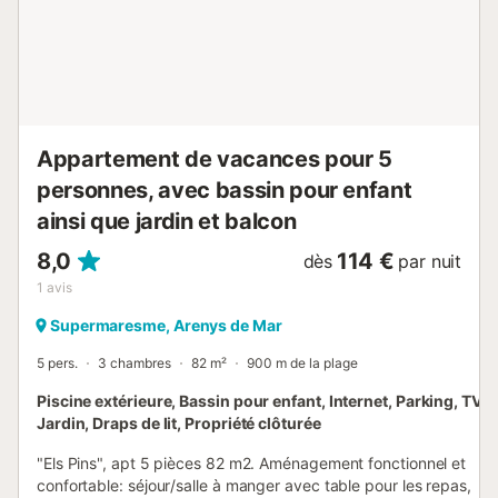
d'après-midi lorsque la criée quotidienne commence et
que les restaurants de fruits de mer s'animent le long du
port. La Riera se trouve à proximité, sous des rangées de
platanes, et reste le centre social de la ville pour les...
Appartement de vacances pour 5
personnes, avec bassin pour enfant
ainsi que jardin et balcon
8,0
114 €
dès
par nuit
1
avis
Supermaresme, Arenys de Mar
5 pers.
3 chambres
82 m²
900 m de la plage
Piscine extérieure, Bassin pour enfant, Internet, Parking, TV,
Jardin, Draps de lit, Propriété clôturée
"Els Pins", apt 5 pièces 82 m2. Aménagement fonctionnel et
confortable: séjour/salle à manger avec table pour les repas,