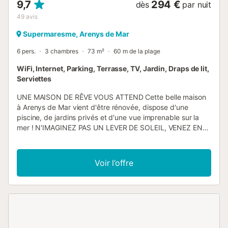
9,7
294 €
dès
par nuit
49
avis
Supermaresme, Arenys de Mar
6 pers.
3 chambres
73 m²
60 m de la plage
WiFi, Internet, Parking, Terrasse, TV, Jardin, Draps de lit,
Serviettes
UNE MAISON DE RÊVE VOUS ATTEND Cette belle maison
à Arenys de Mar vient d'être rénovée, dispose d'une
piscine, de jardins privés et d'une vue imprenable sur la
mer ! N'IMAGINEZ PAS UN LEVER DE SOLEIL, VENEZ EN
PROFITER ! L'emplacement est idéal pour profiter des
différentes zones du jardin typique de la côte
méditerranéenne. Situé sur une petite colline, face à la mer,
Voir l’offre
dans un quartier résidentiel très calme et peu fréquenté.
Nous considérons qu'il est essentiel de venir avec votre
véhicule, mais ce n'est pas un problème car vous pourrez
vous garer à l'intérieur de la même propriété. LA MAISON
PANORAMIC ARENYS Confortable et lumineuse, avec une
rénovation qui améliore encore l'espace. En entrant par la