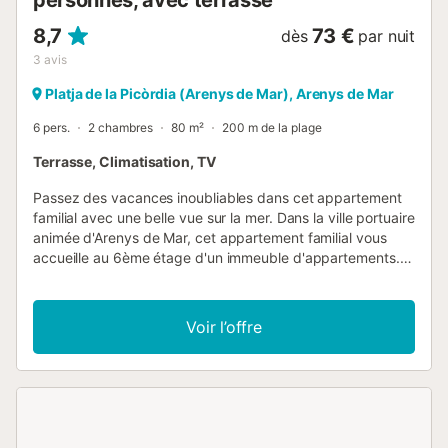
personnes, avec terrasse
8,7
73 €
dès
par nuit
3
avis
Platja de la Picòrdia (Arenys de Mar), Arenys de Mar
6 pers.
2 chambres
80 m²
200 m de la plage
Terrasse, Climatisation, TV
Passez des vacances inoubliables dans cet appartement
familial avec une belle vue sur la mer. Dans la ville portuaire
animée d'Arenys de Mar, cet appartement familial vous
accueille au 6ème étage d'un immeuble d'appartements.
Avec vos proches, vous pourrez profiter ici de l'ambiance
des vacances et admirer la vue sur la plage, la mer et la
ville depuis le balcon. Confort et convivialité sont les
Voir l’offre
maîtres mots de l'appartement. C'est le havre de paix idéal
pour se détendre après de longues journées à la plage ou
des excursions dans la région, pour se reposer les jambes
dans le canapé ou pour faire une partie de cartes.
Commencez vos journées par un petit déjeuner sur le
balcon, profitez de la vue et faites des projets pour la