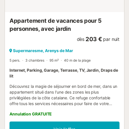
Appartement de vacances pour 5
personnes, avec jardin
203 €
dès
par nuit
Supermaresme, Arenys de Mar
5 pers.
3 chambres
95 m²
40 m de la plage
Internet, Parking, Garage, Terrasse, TV, Jardin, Draps de
lit
Découvrez la magie de séjourner en bord de mer, dans un
appartement situé dans l'une des zones les plus
privilégiées de la côte catalane. Ce refuge confortable
offre tous les services nécessaires pour faire de votre
séjour une expérience unique et inoubliable. Situé sur la
Annulation GRATUITE
paisible promenade du front de mer de Caldes d'Estrac,
nuestro apartamento est le destin idéal pour les familles et
les couples qui souhaitent profiter de la plage, des