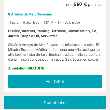
597 €
dès
par nuit
Arenys de Mar, Maresme
16 pers.
6 chambres
947 m²
1 km de la plage
Piscine, Internet, Parking, Terrasse, Climatisation, TV,
Jardin, Draps de lit, Serviettes
Située à Arenys de Mar, à quelques minutes de la côte, El
Mirador Essence Méditerranéenneest une villa rustique qui
allie l’authenticité de l’architecture traditionnelle au confort
d’une maison conçue pour le repos. Sa décoration soignée,
inspirée des matériaux nobles de la Méditerranée, dégage
Annulation GRATUITE
une atmosphère chaleureuse et accueillante, créant un
refuge parfait pour ceux qui cherchent à se déconnecter
dans un cadre exclusif. Avec une distribution spacieuse et
Voir l’offre
conviviale, cette maison dispose de six chambres et cinq
salles de bain, offrant un équilibre parfait entre intimité et
espaces communs conçus pour être partagés. Les
intérieurs reflètent le charme des anciennes masies
Tout afficher
catalanes, avec des sols en terre cuite, des poutres en
bois et des détails en céramique artisanale qui mettent en