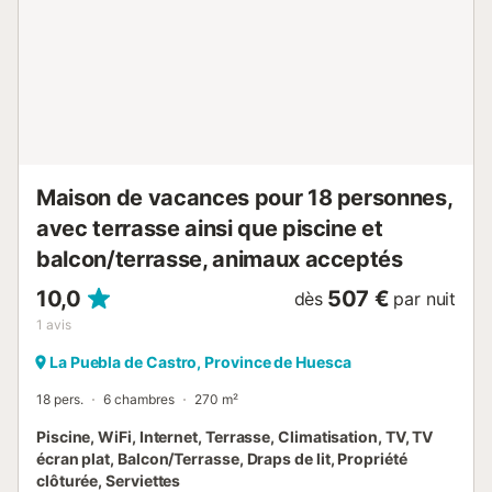
Vous pouvez vous garer dans la rue et un animal de
compagnie est accepté. Veuillez noter que les événements
ne sont pas autorisés dans la propriété. La maison est
idéale pour les réunions familiales, les groupes et les
voyageurs d’affaires, offrant confort et tranquillité avec
barbecue et jardin pour votre plaisir....
Maison de vacances pour 18 personnes,
avec terrasse ainsi que piscine et
balcon/terrasse, animaux acceptés
10,0
507 €
dès
par nuit
1
avis
La Puebla de Castro, Province de Huesca
18 pers.
6 chambres
270 m²
Piscine, WiFi, Internet, Terrasse, Climatisation, TV, TV
écran plat, Balcon/Terrasse, Draps de lit, Propriété
clôturée, Serviettes