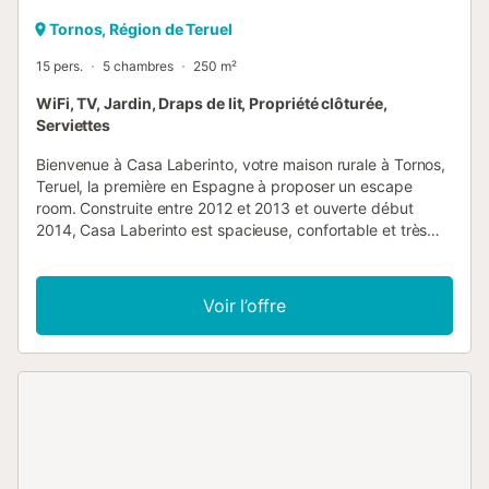
Tornos, Région de Teruel
15 pers.
5 chambres
250 m²
WiFi, TV, Jardin, Draps de lit, Propriété clôturée,
Serviettes
Bienvenue à Casa Laberinto, votre maison rurale à Tornos,
Teruel, la première en Espagne à proposer un escape
room. Construite entre 2012 et 2013 et ouverte début
2014, Casa Laberinto est spacieuse, confortable et très
lumineuse. Située dans un quartier calme du village, à
seulement 200 mètres de la place, c'est l'endroit idéal pour
se détendre dans un cadre idyllique tout en profitant d'un
Voir l’offre
logement agréable. La maison se loue dans son intégralité.
À l'extérieur, vous profiterez d'un grand jardin avec
potager et herbes aromatiques à votre disposition, d'un
barbecue argentin escamotable, d'un évier annexe et
d'une agréable terrasse couverte pour vos repas. À
l'intérieur, une cave spectaculaire de plus de cinquante
mètres carrés avec télévision, ainsi qu'un WC et une
cuisine équipée d'un lave-vaisselle. Au premier étage, vous