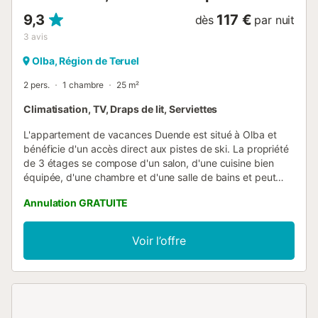
9,3
117 €
dès
par nuit
3
avis
Olba, Région de Teruel
2 pers.
1 chambre
25 m²
Climatisation, TV, Draps de lit, Serviettes
L'appartement de vacances Duende est situé à Olba et
bénéficie d'un accès direct aux pistes de ski. La propriété
de 3 étages se compose d'un salon, d'une cuisine bien
équipée, d'une chambre et d'une salle de bains et peut
donc accueillir 2 personnes. Les équipements
Annulation GRATUITE
supplémentaires comprennent une télévision, la
climatisation ainsi qu'une machine à laver. Un lit bébé est
également disponible. Ce logement n'offre pas : Wi-Fi.
Voir l’offre
Cette location de vacances dispose d'un balcon privé pour
vos soirées de détente. En face de La Pequeña Cantonesa
se trouve le bar-restaurant El MiJares, qui sert des repas
toute l'année. Un supermarché est disponible sur place. Un
parking gratuit est disponible dans la rue. Un animal