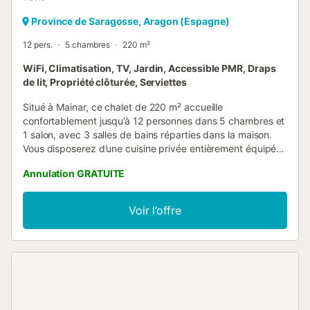
Province de Saragosse, Aragon (Espagne)
12 pers.
5 chambres
220 m²
WiFi, Climatisation, TV, Jardin, Accessible PMR, Draps
de lit, Propriété clôturée, Serviettes
Situé à Mainar, ce chalet de 220 m² accueille
confortablement jusqu’à 12 personnes dans 5 chambres et
1 salon, avec 3 salles de bains réparties dans la maison.
Vous disposerez d’une cuisine privée entièrement équipée
pour des groupes jusqu’à 12 personnes, comprenant une
Annulation GRATUITE
grande marmite et une vaisselle complète, du Wi-Fi haut
débit adapté aux appels vidéo, une télévision, la
climatisation réversible dans toutes les pièces, le
Voir l’offre
chauffage par radiateurs, un lave-linge et un lave-
vaisselle. La propriété est accessible sans marches. Les
familles trouveront quelques jeux de société. Profitez du
jardin privé, de la terrasse découverte et du barbecue
privé tout en savourant le calme d’un village, avec des
espaces extérieurs parfaits pour se promener et organiser
des activités de groupe dans un environnement paisible.