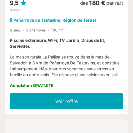
9,5
180 €
dès
par nuit
4
avis
Peñarroya de Tastavins, Région de Teruel
6 pers.
3 chambres
100 m²
Piscine extérieure, WiFi, TV, Jardin, Draps de lit,
Serviettes
La maison rurale La Pallisa se trouve dans le mas de
Salvador, à 8 km de Peñarroya De Tastavins, et constitue
l’hébergement idéal pour des vacances sans stress en
famille ou entre amis. Elle dispose d’une cuisine avec salle
à manger, de 3 chambres et de 2 salles de bains, ainsi que
Annulation GRATUITE
d’un WC supplémentaire, accueillant jusqu’à 6 personnes.
Vous bénéficiez également du Wi-Fi haut débit, adapté
aux appels vidéo. Un lit bébé est disponible. Un animal de
Voir l’offre
compagnie est accepté. Ce logement ne dispose pas de
climatisation....