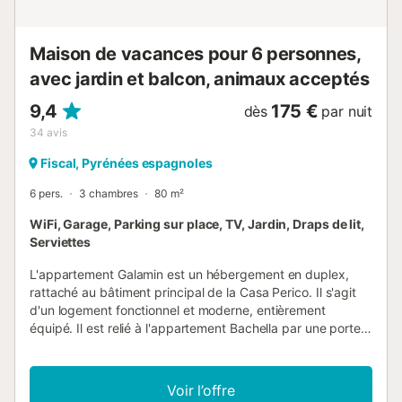
l’aéroport et les gares....
Maison de vacances pour 6 personnes,
avec jardin et balcon, animaux acceptés
9,4
175 €
dès
par nuit
34
avis
Fiscal, Pyrénées espagnoles
6 pers.
3 chambres
80 m²
WiFi, Garage, Parking sur place, TV, Jardin, Draps de lit,
Serviettes
L'appartement Galamin est un hébergement en duplex,
rattaché au bâtiment principal de la Casa Perico. Il s'agit
d'un logement fonctionnel et moderne, entièrement
équipé. Il est relié à l'appartement Bachella par une porte,
ce qui le rend idéal pour les familles nombreuses. Il dispose
de 3 chambres : une chambre avec deux lits de 1,20 et 2
chambres avec des lits de 1,35. Il dispose d'une salle de
Voir l’offre
bains complète et d'une toilette. La cuisine-salle à manger