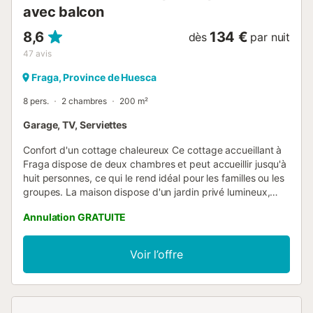
avec balcon
8,6
134 €
dès
par nuit
47
avis
Fraga, Province de Huesca
8 pers.
2 chambres
200 m²
Garage, TV, Serviettes
Confort d'un cottage chaleureux Ce cottage accueillant à
Fraga dispose de deux chambres et peut accueillir jusqu'à
huit personnes, ce qui le rend idéal pour les familles ou les
groupes. La maison dispose d'un jardin privé lumineux,
d'une terrasse et d'une cuisine entièrement équipée avec
Annulation GRATUITE
des appareils modernes, dont un lave-vaisselle, un micro-
ondes et une machine à expresso. Réunissez-vous dans le
spacieux salon pouvant accueillir six personnes, profitez
Voir l’offre
d'un bon feu de cheminée ou terminez la soirée par un
repas fraîchement cuit au barbecue sous le parasol. Le
chauffage dans toute la maison assure un confort optimal
en toute saison. Explorez les environs pittoresques