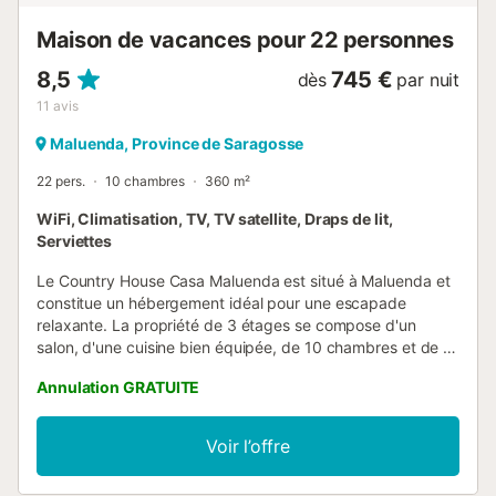
Maison de vacances pour 22 personnes
8,5
745 €
dès
par nuit
11
avis
Maluenda, Province de Saragosse
22 pers.
10 chambres
360 m²
WiFi, Climatisation, TV, TV satellite, Draps de lit,
Serviettes
Le Country House Casa Maluenda est situé à Maluenda et
constitue un hébergement idéal pour une escapade
relaxante. La propriété de 3 étages se compose d'un
salon, d'une cuisine bien équipée, de 10 chambres et de 11
salles de bains et peut donc accueillir 22 personnes. Les
Annulation GRATUITE
équipements supplémentaires comprennent le Wi-Fi, une
télévision, la climatisation ainsi qu'une machine à laver. Un
lit bébé est également disponible. 4 places de parking
Voir l’offre
sont disponibles sur la propriété. Les animaux
domestiques, le tabagisme et la célébration d'événements