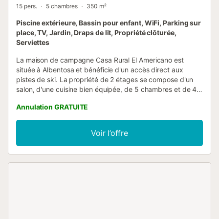
15 pers.
5 chambres
350 m²
Piscine extérieure, Bassin pour enfant, WiFi, Parking sur
place, TV, Jardin, Draps de lit, Propriété clôturée,
Serviettes
La maison de campagne Casa Rural El Americano est
située à Albentosa et bénéficie d'un accès direct aux
pistes de ski. La propriété de 2 étages se compose d'un
salon, d'une cuisine bien équipée, de 5 chambres et de 4
salles de bains et peut donc accueillir 15 personnes. Les
Annulation GRATUITE
équipements supplémentaires comprennent un haut Wi-Fi
(adapté aux appels vidéo) avec un espace travail dédié
pour le télétravail, une télévision, un ventilateur ainsi
Voir l’offre
qu'une machine à laver. 3 lits bébé et une chaise haute
sont également disponibles. Cet hébergement ne propose
pas : la climatisation. Un espace extérieur privé
comprenant une piscine, un jardin, une piscine pour
enfants, une terrasse plein air, 4 balcons et un barbecue. À
proximité de l'établissement, vous trouverez des bars, des
supermarchés, des restaurants et des attractions
touristiques. Une place de parking est disponible sur la
propriété et un parking gratuit est disponible dans la rue.