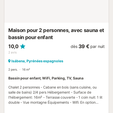
Maison pour 2 personnes, avec sauna et
bassin pour enfant
10,0
39 €
dès
par nuit
2
avis
Isábena, Pyrénées espagnoles
2 pers.
16 m²
Bassin pour enfant, WiFi, Parking, TV, Sauna
Chalet 2 personnes - Cabane en bois (sans cuisine, ou
salle de bains) 2/4 pers Hébergement - Surface de
l'hébergement: 16m² - Terrasse couverte - 1 coin nuit: 1 lit
double - Vue montagne Équipements - Wifi: En option
payante - Télévision: Inclus dans le prix - Pas de douche et
sanitaires dans l'hébergement, équipements collectifs