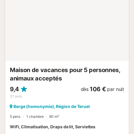
trouverez une salle de bain complète, une cuisine
entièrement équipée et un vaste salon avec cheminée et
une magnifique terrasse. En été, vous pourrez emprunter
notre télescope amateur pour observer les étoiles. La
maison dispose du chauffage et d'une excellente isolation
thermique et phonique. Toute l'eau de la maison est
adoucie....
Maison de vacances pour 5 personnes,
animaux acceptés
9,4
106 €
dès
par nuit
31
avis
Berge (homonymie), Région de Teruel
5 pers.
1 chambre
90 m²
WiFi, Climatisation, Draps de lit, Serviettes