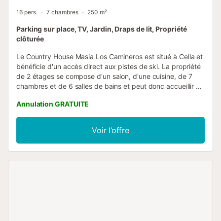
16 pers.
7 chambres
250 m²
Parking sur place, TV, Jardin, Draps de lit, Propriété
clôturée
Le Country House Masia Los Camineros est situé à Cella et
bénéficie d'un accès direct aux pistes de ski. La propriété
de 2 étages se compose d'un salon, d'une cuisine, de 7
chambres et de 6 salles de bains et peut donc accueillir 16
personnes. Les équipements supplémentaires
Annulation GRATUITE
comprennent un espace de travail dédié pour le télétravail,
une télévision, une machine à laver ainsi que des livres et
jouets pour enfants. En outre, une table de ping-pong est
Voir l’offre
mise à votre disposition. 2 lits bébé sont également
disponibles. Ce logement n'offre pas : Wi-Fi, la
climatisation et les serviettes de toilette. Cette propriété
dispose d'un espace extérieur isolé complet avec un
jardin, une terrasse plein air, une terrasse couverte, un
balcon, un barbecue et une aire de jeux. La maison de
campagne dispose d'un grand jardin clôturé et d'un
espace extérieur partagé avec un barbecue couvert, une
véranda, une table pour les repas en plein air, des chaises