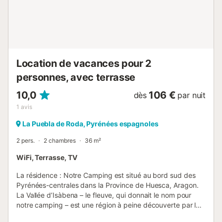
lits simples - 5ème chambre : 1 lit double + 1 lit superposé
- 3 salles de bains : douche et toilettes - 3 lits bébé à
disposition. Lieux d'intérêts aux alentour...
Location de vacances pour 2
personnes, avec terrasse
10,0
106 €
dès
par nuit
1
avis
La Puebla de Roda, Pyrénées espagnoles
2 pers.
2 chambres
36 m²
WiFi, Terrasse, TV
La résidence : Notre Camping est situé au bord sud des
Pyrénées-centrales dans la Province de Huesca, Aragon.
La Vallée d’Isàbena – le fleuve, qui donnait le nom pour
notre camping – est une région à peine découverte par le
tourisme. C’est alors avec son paysage ravissant un vrai