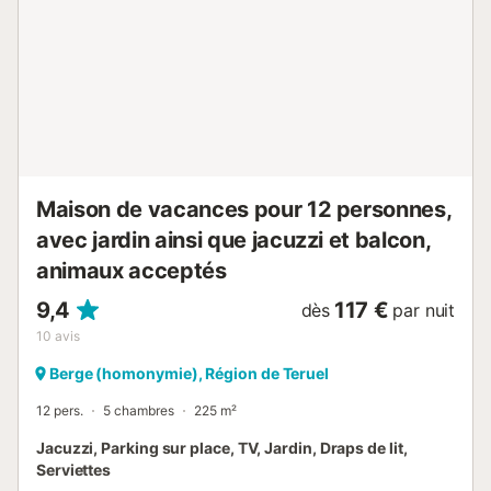
Les animaux domestiques, le tabagisme et la célébration
d'événements ne sont pas autorisés. La propriété offre des
produits maison. Cette propriété est équipée de dispositifs
d'économie d'eau et d'éclairage. Ce bien dispose d'un
système de check-in pratique....
Maison de vacances pour 12 personnes,
avec jardin ainsi que jacuzzi et balcon,
animaux acceptés
9,4
117 €
dès
par nuit
10
avis
Berge (homonymie), Région de Teruel
12 pers.
5 chambres
225 m²
Jacuzzi, Parking sur place, TV, Jardin, Draps de lit,
Serviettes