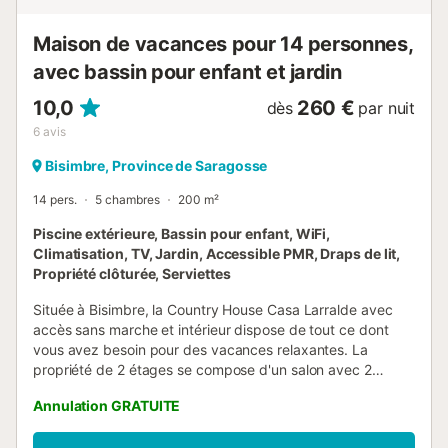
Maison de vacances pour 14 personnes,
avec bassin pour enfant et jardin
10,0
260 €
dès
par nuit
6
avis
Bisimbre, Province de Saragosse
14 pers.
5 chambres
200 m²
Piscine extérieure, Bassin pour enfant, WiFi,
Climatisation, TV, Jardin, Accessible PMR, Draps de lit,
Propriété clôturée, Serviettes
Située à Bisimbre, la Country House Casa Larralde avec
accès sans marche et intérieur dispose de tout ce dont
vous avez besoin pour des vacances relaxantes. La
propriété de 2 étages se compose d'un salon avec 2
canapés-lits pour 2 personnes chacun, d'une cuisine, de 5
Annulation GRATUITE
chambres et de 3 salles de bains et peut donc accueillir 14
personnes. Les équipements supplémentaires