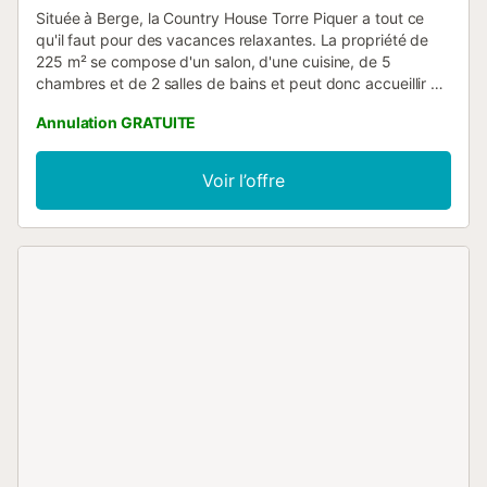
Située à Berge, la Country House Torre Piquer a tout ce
qu'il faut pour des vacances relaxantes. La propriété de
225 m² se compose d'un salon, d'une cuisine, de 5
chambres et de 2 salles de bains et peut donc accueillir 9
personnes. Les équipements supplémentaires
Annulation GRATUITE
comprennent une télévision, une machine à laver ainsi que
des livres et jouets pour enfants. En plus de cela, un billard
est également fourni pour votre plaisir. Cette location de
Voir l’offre
vacances offre un espace extérieur privé avec un jardin,
un balcon, un barbecue et une douche extérieure. Une
place de parking est disponible sur la propriété et un
parking gratuit est disponible dans la rue. Deux animaux
domestiques au maximum sont autorisés. La célébration
d'événements dans cette propriété n'est pas autorisée. La
climatisation et le Wi-Fi ne sont pas disponibles....