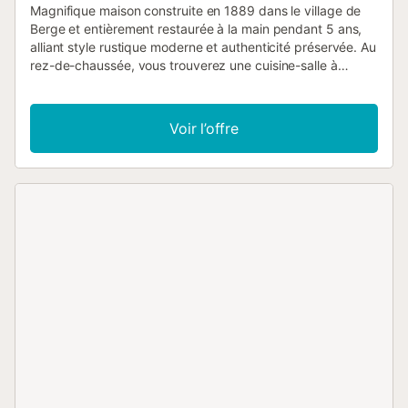
Magnifique maison construite en 1889 dans le village de
Berge et entièrement restaurée à la main pendant 5 ans,
alliant style rustique moderne et authenticité préservée. Au
rez-de-chaussée, vous trouverez une cuisine-salle à
manger entièrement équipée et fonctionnelle, avec cuisine
américaine donnant accès à la cave, qui conserve une
partie de son ancien pressoir. À l’étage, profitez d’un
Voir l’offre
espace lecture relaxant avec poêle à pellets, menant
directement à la chambre principale équipée d’un lit
double et d’une petite penderie ouverte. Dans les combles,
nous avons créé un coin parfait pour une déconnexion
totale. C’est l’endroit idéal pour lire tranquillement ou finir la
journée devant votre film préféré, puis vous endormir dans
le lit de ce coin plein de charme. Parking privé pour motos
disponible. Stationnement gratuit dans la rue. Un animal de
compagnie autorisé maximum. Logement non-fumeur.
Serviettes et draps fournis. Cette propriété dispose de la
climatisation et du Wi-Fi. Local à skis disponible. Location
de vélos proposée. Court de tennis à moins de 10 minutes
à pied. Des systèmes d’économie d’eau et des matériaux
durables ont été utilisés pour l’isolation. Système d’auto
check-in pratique. Service de taxi disponible vers