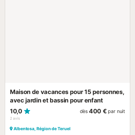
domestique est autorisé. Il est interdit de fumer et de
célébrer des événements. Cette propriété dispose d'un
système de check-in pratique....
Maison de vacances pour 15 personnes,
avec jardin et bassin pour enfant
10,0
400 €
dès
par nuit
2
avis
Albentosa, Région de Teruel