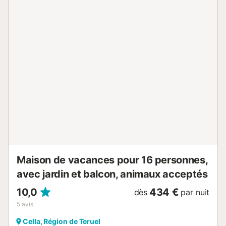
L'Aragon offre à la fois beauté naturelle et richesse
culturelle. Les visiteurs peuvent faire des randonnées
pédestres ou cyclistes dans la campagne environnante, ou
faire de courtes excursions d'une journée pour découvrir
les villages historiques des environs. L'Èbre ajoute du
charme à la région, offrant des promenades paisibles et
des moments photo. Saveurs locales et commodités Le
centre de Fraga est à quelques minutes en voiture, où
vous trouverez des restaurants traditionnels servant une
cuisine régionale, des bars à tapas et des cafés
charmants. Les commerces et supermarchés de proximité
facilitent le ravitaillement, tandis que les transports en
commun à proximité facilitent les déplacements vers les
villes...
Maison de vacances pour 16 personnes,
avec jardin et balcon, animaux acceptés
10,0
434 €
dès
par nuit
5
avis
Cella, Région de Teruel