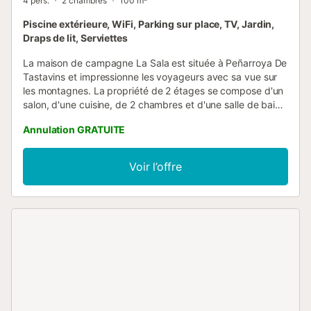
4 pers.
2 chambres
100 m²
Piscine extérieure, WiFi, Parking sur place, TV, Jardin,
Draps de lit, Serviettes
La maison de campagne La Sala est située à Peñarroya De
Tastavins et impressionne les voyageurs avec sa vue sur
les montagnes. La propriété de 2 étages se compose d'un
salon, d'une cuisine, de 2 chambres et d'une salle de bain
et peut donc accueillir 4 personnes. Les équipements
Annulation GRATUITE
supplémentaires comprennent le Wi-Fi ainsi qu'une
télévision. Un lit bébé est également disponible. Cette
location de vacances comprend un jardin et une terrasse
Voir l’offre
plein air. De plus, les hôtes ont accès à une piscine
partagée. Une place de parking est disponible sur la
propriété. Deux animaux domestiques au maximum sont
autorisés. Il est interdit de fumer et de célébrer des
événements. La climatisation n'est pas disponible. Les
vélos sont fournis. Des dispositifs d'économie d'eau ont été
installés dans cette propriété....