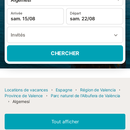
Algemesí
Arrivée
Départ
sam. 15/08
sam. 22/08
Invités
CHERCHER
Locations de vacances
Espagne
Région de Valencia
Province de Valence
Parc naturel de l'Albufera de València
Algemesí
Tout afficher