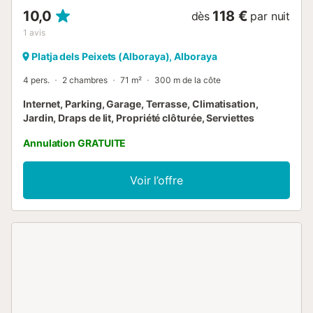
10,0
118 €
dès
par nuit
1
avis
Platja dels Peixets (Alboraya), Alboraya
4 pers.
2 chambres
71 m²
300 m de la côte
Internet, Parking, Garage, Terrasse, Climatisation,
Jardin, Draps de lit, Propriété clôturée, Serviettes
Annulation GRATUITE
Voir l’offre