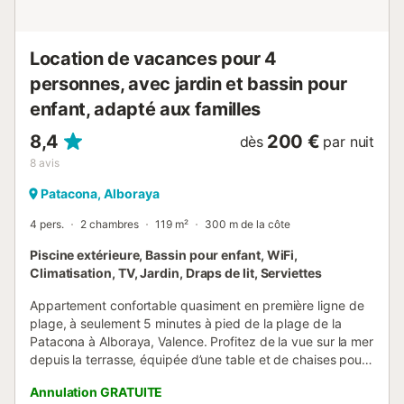
Location de vacances pour 4
personnes, avec jardin et bassin pour
enfant, adapté aux familles
8,4
200 €
dès
par nuit
8
avis
Patacona, Alboraya
4 pers.
2 chambres
119 m²
300 m de la côte
Piscine extérieure, Bassin pour enfant, WiFi,
Climatisation, TV, Jardin, Draps de lit, Serviettes
Appartement confortable quasiment en première ligne de
plage, à seulement 5 minutes à pied de la plage de la
Patacona à Alboraya, Valence. Profitez de la vue sur la mer
depuis la terrasse, équipée d’une table et de chaises pour
vos repas, au sixième étage. La résidence propose des
Annulation GRATUITE
espaces communs, une aire de jeux pour enfants, deux