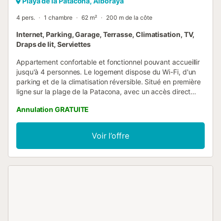
Playa de la Patacona, Alboraya
4 pers.
1 chambre
62 m²
200 m de la côte
Internet, Parking, Garage, Terrasse, Climatisation, TV,
Draps de lit, Serviettes
Appartement confortable et fonctionnel pouvant accueillir
jusqu'à 4 personnes. Le logement dispose du Wi-Fi, d'un
parking et de la climatisation réversible. Situé en première
ligne sur la plage de la Patacona, avec un accès direct
depuis le bâtiment à la promenade maritime. Parfait pour
Annulation GRATUITE
les familles recherchant intimité et une vraie détente loin
de l'agitation urbaine, tout en ayant des services
facilement accessibles à pied : restaurants, commerces et
Voir l’offre
transports en commun pour visiter les sites emblématiques
de la ville de Valence. Le logement : Appartement d'une
capacité de 4 personnes, avec garage, wifi et
climatisation. C'est la combinaison parfaite entre plage et
ville-détente. L'accès facile aux transports en commun et à
tous les services de loisirs et de shopping, ainsi que son
emplacement privilégié sur la Playa de la Patacona, feront
de votre séjour une expérience relaxante et agréable.
L'appartement de 62 m2 comprend les espaces suivants :