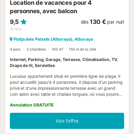
Location de vacances pour 4
personnes, avec balcon
9,5
130 €
dès
par nuit
31
avis
Platja dels Peixets (Alboraya), Alboraya
4 pers.
2 chambres
100 m²
150 m de la côte
Internet, Parking, Garage, Terrasse, Climatisation, TV,
Draps de lit, Serviettes
Luxueux appartement situé en première ligne de plage. Il
peut accueillir jusqu'à 4 personnes. Il dispose d'un parking
privé et d'une impressionnante terrasse avec un grand
coin salon avec table et chaises longues, où vous pourrez
vous détendre du stress de la ville et profiter de la saveur
Annulation GRATUITE
de l'été. 2 chambres doubles, grande terrasse,
climatisation centralisée, WiFi, en face de la plage de La
Patacona. À 10 minutes en voiture du centre historique de
Voir l’offre
Valence. Le logement : Luxueux appartement situé sur
l'avenida de Mare Nostrum, en première ligne de la plage