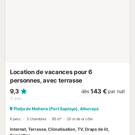
ci, pouvant accueillir jusqu'à 4 personnes, avec garage,
Wi-Fi et climatisation. C'est la combinaison parfaite entre
plage, ville et détente. L'accès facile aux transports en
commun et à tous les services de loisirs et de shopping,
ainsi que son emplacement privilégié, feront de votre
séjour une expérience relaxante et agréable.
L'appartement de 110 m² comprend les pièces suivantes :
- Salon-salle à manger accueillant avec un canapé
confortable, 2 fauteuils, une table ronde et 4 chaises, une
télévision HD, une baie vitrée donnant sur la mer avec
accès à une terrasse offrant une vue sur la plage. -
Terrasse l...
Location de vacances pour 6
personnes, avec terrasse
9,3
143 €
dès
par nuit
11
avis
Platja de Meliana (Port Saplaya), Alboraya
6 pers.
3 chambres
95 m²
20 m de la côte
Internet, Terrasse, Climatisation, TV, Draps de lit,