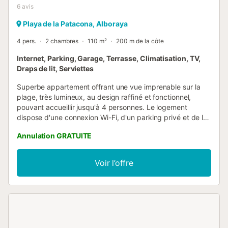
6
avis
Playa de la Patacona, Alboraya
4 pers.
2 chambres
110 m²
200 m de la côte
Internet, Parking, Garage, Terrasse, Climatisation, TV,
Draps de lit, Serviettes
Superbe appartement offrant une vue imprenable sur la
plage, très lumineux, au design raffiné et fonctionnel,
pouvant accueillir jusqu'à 4 personnes. Le logement
dispose d'une connexion Wi-Fi, d'un parking privé et de la
climatisation réversible. Situé sur la plage de la Patacona,
Annulation GRATUITE
en première ligne de mer, avec un accès direct depuis
l'immeuble à la promenade piétonne. Il est parfait pour les
familles qui souhaitent passer un véritable moment de
Voir l’offre
détente à Valence, loin de l'agitation urbaine, tout en
bénéficiant de tous les services de restauration, de
shopping et de transports en commun pour visiter les sites
les plus emblématiques de la ville, facilement accessibles à
pied. Le logement : Appartement contemporain et
confortable avec vue sur la plage et accès direct à celle-