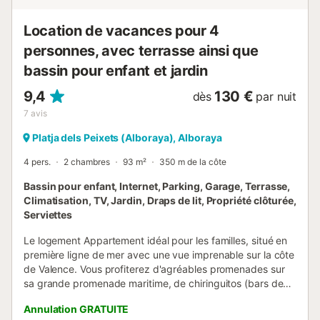
Location de vacances pour 4
personnes, avec terrasse ainsi que
bassin pour enfant et jardin
9,4
130 €
dès
par nuit
7
avis
Platja dels Peixets (Alboraya), Alboraya
4 pers.
2 chambres
93 m²
350 m de la côte
Bassin pour enfant, Internet, Parking, Garage, Terrasse,
Climatisation, TV, Jardin, Draps de lit, Propriété clôturée,
Serviettes
Le logement Appartement idéal pour les familles, situé en
première ligne de mer avec une vue imprenable sur la côte
de Valence. Vous profiterez d'agréables promenades sur
sa grande promenade maritime, de chiringuitos (bars de
plage), de restaurants, de cafés, de supermarchés… Vous
Annulation GRATUITE
y combinerez ville et plage à la perfection ! L'appartement