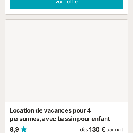
Voir l’offre
en fait une option parfaite pour un séjour à Valence avec
des enfants, car il combine un accès facile à la plage et
aux transports urbains pour visiter d'autres lieux d'intérêt
de la ville. Le logement : Appartement extraordinaire situé
au cœur de La Patacona, à trois rues de la plage, qui
permet de profiter de la détente d'un quartier résidentiel,
de la proximité de la plage et en même temps, étant
donné la proximité du quartier de La Malvarrosa, il dispose
de tous les services de celui-ci : arrêts de bus,
supermarchés, nombreux restaurants et lieux de
divertissement. Il est situé dans un immeuble résidentiel
avec concierge, piscine commune (saisonnière) et aire de
jeux pour enfants. L'appartement de 64 m2 + 30 m2 de
terrasse solarium est divisé en 2 étages et comprend les
espaces suivants : - Grand salon-salle à manger avec
canapé-lit, table pour 4 personnes, TV HD et accès au
balcon. - Cuisine entièrement équipée avec f...
Location de vacances pour 4
personnes, avec bassin pour enfant
8,9
130 €
dès
par nuit