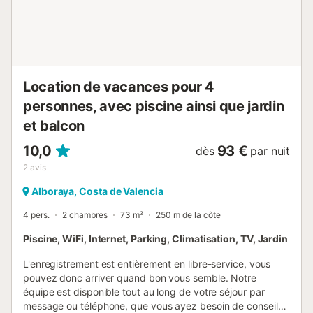
duplex où vous pourrez profiter au rez-de-chaussée d'une
table et de chaises pour 2 personnes et au 1er étage,
accessible par des escaliers, d'un impressionnant espace
repas extérieur avec table et chaises pour 6 personnes,
avec 2 chaises longues et des toilettes. De plus, une
douche extérieure...
Location de vacances pour 4
personnes, avec piscine ainsi que jardin
et balcon
10,0
93 €
dès
par nuit
2
avis
Alboraya, Costa de Valencia
4 pers.
2 chambres
73 m²
250 m de la côte
Piscine, WiFi, Internet, Parking, Climatisation, TV, Jardin
L'enregistrement est entièrement en libre-service, vous
pouvez donc arriver quand bon vous semble. Notre
équipe est disponible tout au long de votre séjour par
message ou téléphone, que vous ayez besoin de conseils