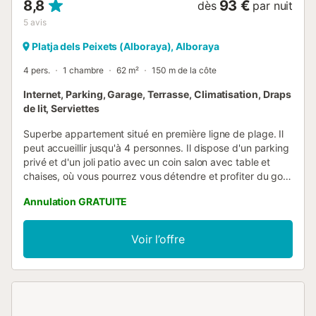
8,8
93 €
dès
par nuit
5
avis
Platja dels Peixets (Alboraya), Alboraya
4 pers.
1 chambre
62 m²
150 m de la côte
Internet, Parking, Garage, Terrasse, Climatisation, Draps
de lit, Serviettes
Superbe appartement situé en première ligne de plage. Il
peut accueillir jusqu'à 4 personnes. Il dispose d'un parking
privé et d'un joli patio avec un coin salon avec table et
chaises, où vous pourrez vous détendre et profiter du goût
de l'été. 1 chambre double, patio, climatisation centralisée,
Annulation GRATUITE
WiFi, face à la plage de La Patacona. À 15 minutes en
voiture du centre historique de Valence. Numéro
d'enregistrement unique de location :
Voir l’offre
ESFCTU0000460600006848170000000000000CV-
VUT0057973-V5 Le logement : Bel appartement invitant
au calme, situé sur l'avenue Mare Nostrum, en première
ligne de la plage de La Patacona, qui dispose de tous les
services de loisirs et de divertissement pour adultes et