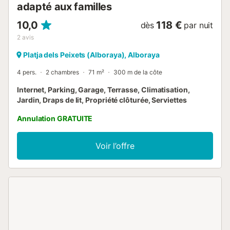
adapté aux familles
10,0
118 €
dès
par nuit
2
avis
Platja dels Peixets (Alboraya), Alboraya
4 pers.
2 chambres
71 m²
300 m de la côte
Internet, Parking, Garage, Terrasse, Climatisation,
Jardin, Draps de lit, Propriété clôturée, Serviettes
Annulation GRATUITE
Voir l’offre