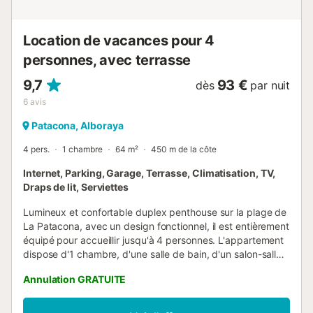
Location de vacances pour 4
personnes, avec terrasse
9,7
93 €
dès
par nuit
6
avis
Patacona, Alboraya
4 pers.
1 chambre
64 m²
450 m de la côte
Internet, Parking, Garage, Terrasse, Climatisation, TV,
Draps de lit, Serviettes
Lumineux et confortable duplex penthouse sur la plage de
La Patacona, avec un design fonctionnel, il est entièrement
équipé pour accueillir jusqu'à 4 personnes. L'appartement
dispose d'1 chambre, d'une salle de bain, d'un salon-salle à
manger avec kitchenette, d'un grand balcon et d'une
Annulation GRATUITE
terrasse solarium. Il dispose d'une piscine commune, d'une
aire de jeux pour enfants, d'une place de parking, de la
climatisation et du wifi gratuit. Son excellent emplacement