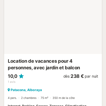
enfants. Idéal pour les familles souhaitant profiter de la
tranquillité de la plage, de la chaleur du soleil, des
promenades en bord de mer et des expériences que la
ville de Valence offre. À environ 15 minutes en voiture du
centre historique. L'appartement de 62 m2 comprend les
espaces suivants : - Grand salon avec canapé-lit double
convertible de 140x190 cm, table à manger et TV HD. -
Cuisine indépendante pratique et entièrement équipée,
avec lave-vaisselle, lave-linge, micro-ondes, four,
réfrigérateur/congélateur, cafetières Nespresso et
italienne, bouilloire, grille-pain, mixeur... - Chambre
principale avec lit double de 150x190 cm, TV et accès à
un patio privé. - Salle de bain confortab...
Location de vacances pour 4
personnes, avec jardin et balcon
10,0
238 €
dès
par nuit
1
avis
Patacona, Alboraya
4 pers.
2 chambres
75 m²
350 m de la côte
Internet, Parking, Garage, Terrasse, Climatisation,