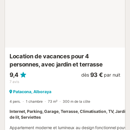
- Séjour-salle à manger cosy avec un grand canapé
d'angle convertible en lit double, une table ronde pour 4
personnes, une Smart TV-HD (Netflix-Hbo...). - Cuisine
ouverte sur le salon, entièrement équipée, avec un bar et
deux tabourets (four, réfrigérateur, lave-vaisselle, micro-
ondes, mixeur, grille-pain, machine à café Nespresso,
bouilloire…). - Chambre principale confortable avec un lit
double de 180x200 cm (KING SIZE), un bureau...
Location de vacances pour 4
personnes, avec jardin et terrasse
9,4
93 €
dès
par nuit
7
avis
Patacona, Alboraya
4 pers.
1 chambre
73 m²
300 m de la côte
Internet, Parking, Garage, Terrasse, Climatisation, TV, Jardin
de lit, Serviettes
Appartement moderne et lumineux au design fonctionnel pouva