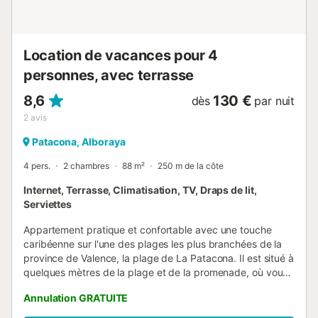
avec table et chaises pour 4 convives, avec un lit balinais
pour deux personnes, et des toi...
Location de vacances pour 4
personnes, avec terrasse
8,6
130 €
dès
par nuit
2
avis
Patacona, Alboraya
4 pers.
2 chambres
88 m²
250 m de la côte
Internet, Terrasse, Climatisation, TV, Draps de lit,
Serviettes
Appartement pratique et confortable avec une touche
caribéenne sur l'une des plages les plus branchées de la
province de Valence, la plage de La Patacona. Il est situé à
quelques mètres de la plage et de la promenade, où vous
trouverez une grande variété de terrasses et de
Annulation GRATUITE
restaurants, et à 15 minutes en voiture du centre
historique. 2 chambres doubles, 1 salle de bain,